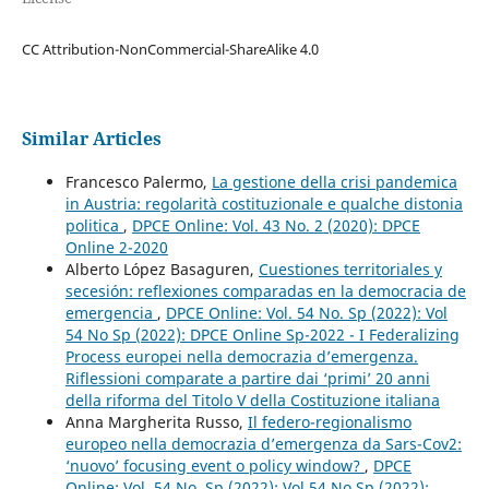
CC Attribution-NonCommercial-ShareAlike 4.0
Similar Articles
Francesco Palermo,
La gestione della crisi pandemica
in Austria: regolarità costituzionale e qualche distonia
politica
,
DPCE Online: Vol. 43 No. 2 (2020): DPCE
Online 2-2020
Alberto López Basaguren,
Cuestiones territoriales y
secesión: reflexiones comparadas en la democracia de
emergencia
,
DPCE Online: Vol. 54 No. Sp (2022): Vol
54 No Sp (2022): DPCE Online Sp-2022 - I Federalizing
Process europei nella democrazia d’emergenza.
Riflessioni comparate a partire dai ‘primi’ 20 anni
della riforma del Titolo V della Costituzione italiana
Anna Margherita Russo,
Il federo-regionalismo
europeo nella democrazia d’emergenza da Sars-Cov2:
‘nuovo’ focusing event o policy window?
,
DPCE
Online: Vol. 54 No. Sp (2022): Vol 54 No Sp (2022):