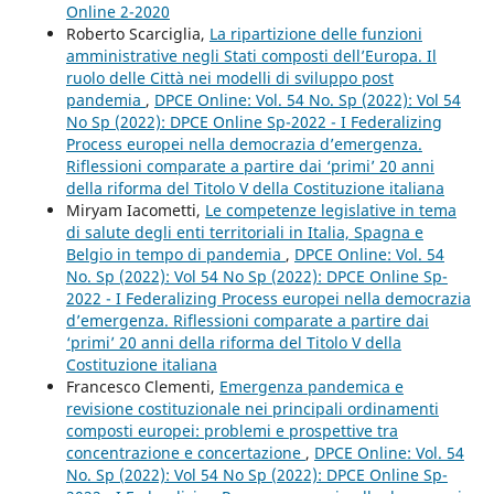
Online 2-2020
Roberto Scarciglia,
La ripartizione delle funzioni
amministrative negli Stati composti dell’Europa. Il
ruolo delle Città nei modelli di sviluppo post
pandemia
,
DPCE Online: Vol. 54 No. Sp (2022): Vol 54
No Sp (2022): DPCE Online Sp-2022 - I Federalizing
Process europei nella democrazia d’emergenza.
Riflessioni comparate a partire dai ‘primi’ 20 anni
della riforma del Titolo V della Costituzione italiana
Miryam Iacometti,
Le competenze legislative in tema
di salute degli enti territoriali in Italia, Spagna e
Belgio in tempo di pandemia
,
DPCE Online: Vol. 54
No. Sp (2022): Vol 54 No Sp (2022): DPCE Online Sp-
2022 - I Federalizing Process europei nella democrazia
d’emergenza. Riflessioni comparate a partire dai
‘primi’ 20 anni della riforma del Titolo V della
Costituzione italiana
Francesco Clementi,
Emergenza pandemica e
revisione costituzionale nei principali ordinamenti
composti europei: problemi e prospettive tra
concentrazione e concertazione
,
DPCE Online: Vol. 54
No. Sp (2022): Vol 54 No Sp (2022): DPCE Online Sp-