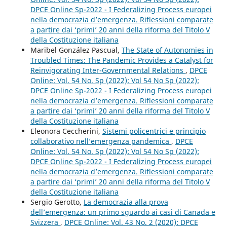
DPCE Online Sp-2022 - I Federalizing Process europei
nella democrazia d’emergenza. Riflessioni comparate
a partire dai ‘primi’ 20 anni della riforma del Titolo V
della Costituzione italiana
Maribel González Pascual,
The State of Autonomies in
Troubled Times: The Pandemic Provides a Catalyst for
Reinvigorating Inter-Governmental Relations
,
DPCE
Online: Vol. 54 No. Sp (2022): Vol 54 No Sp (2022):
DPCE Online Sp-2022 - I Federalizing Process europei
nella democrazia d’emergenza. Riflessioni comparate
a partire dai ‘primi’ 20 anni della riforma del Titolo V
della Costituzione italiana
Eleonora Ceccherini,
Sistemi policentrici e principio
collaborativo nell’emergenza pandemica
,
DPCE
Online: Vol. 54 No. Sp (2022): Vol 54 No Sp (2022):
DPCE Online Sp-2022 - I Federalizing Process europei
nella democrazia d’emergenza. Riflessioni comparate
a partire dai ‘primi’ 20 anni della riforma del Titolo V
della Costituzione italiana
Sergio Gerotto,
La democrazia alla prova
dell’emergenza: un primo sguardo ai casi di Canada e
Svizzera
,
DPCE Online: Vol. 43 No. 2 (2020): DPCE