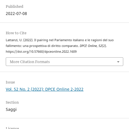
Published
2022-07-08
How to Cite
Lattanzi, U. (2022). Il pairing nel Parlamento italiano e le ragioni del suo
fallimento: una prospettiva di diritto comparato.
DPCE Online
,
52
(2).
https://doi.org/10.57660/dpceonline.2022.1609
More Citation Formats
Issue
Vol. 52 No. 2 (2022): DPCE Online 2-2022
Section
Saggi
License