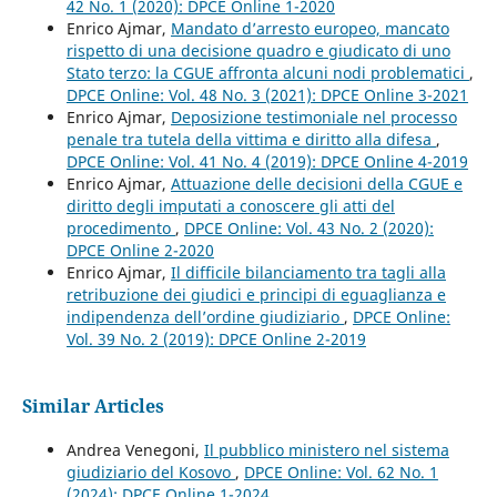
42 No. 1 (2020): DPCE Online 1-2020
Enrico Ajmar,
Mandato d’arresto europeo, mancato
rispetto di una decisione quadro e giudicato di uno
Stato terzo: la CGUE affronta alcuni nodi problematici
,
DPCE Online: Vol. 48 No. 3 (2021): DPCE Online 3-2021
Enrico Ajmar,
Deposizione testimoniale nel processo
penale tra tutela della vittima e diritto alla difesa
,
DPCE Online: Vol. 41 No. 4 (2019): DPCE Online 4-2019
Enrico Ajmar,
Attuazione delle decisioni della CGUE e
diritto degli imputati a conoscere gli atti del
procedimento
,
DPCE Online: Vol. 43 No. 2 (2020):
DPCE Online 2-2020
Enrico Ajmar,
Il difficile bilanciamento tra tagli alla
retribuzione dei giudici e principi di eguaglianza e
indipendenza dell’ordine giudiziario
,
DPCE Online:
Vol. 39 No. 2 (2019): DPCE Online 2-2019
Similar Articles
Andrea Venegoni,
Il pubblico ministero nel sistema
giudiziario del Kosovo
,
DPCE Online: Vol. 62 No. 1
(2024): DPCE Online 1-2024