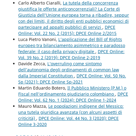
Carlo Alberto Ciaralli,
La tutela della concorrenza
giustifica le offerte anticoncorrenziali? La Corte di
Giustizia dell’Unione europea torna a ribadire, seppur
con dei limiti, il diritto degli enti pubblici economici di
partecipare ad appalti pubblici di servizi
,
DPCE
Online: Vol. 22 No. 2 (2015): DPCE Online 2/2015
Luca Pietro Vanoni,
L’applicazione del Bill of Rights
europeo tra bilanciamento asimmetrico e paradosso
federale: il caso della privacy digitale
,
DPCE Online:
Vol. 39 No. 2 (2019): DPCE Online 2-2019
Davide Zecca,
L’overruling come sintomo
dell’autonomia degli ordinamenti di common law
dalla Imperial Constitution
,
DPCE Online: Vol. 50 No.
Sp (2021): DPCE Online Sp-2021
Martin Eduardo Botero,
Il Pubblico Ministero (P.M.) o
Fiscal nell’ordinamento giudiziario colombiano
,
DPCE
Online: Vol. 62 No. 1 (2024): DPCE Online 1-2024
Mauro Mazza,
Le popolazioni indigene del Messico:
una tutela giuridica avanzata (con alcuni aspetti di
criticità)
,
DPCE Online: Vol. 44 No. 3 (2020): DPCE
Online 3-2020