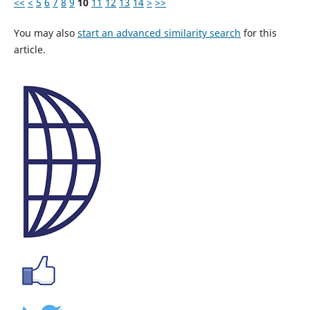
<<
<
5
6
7
8
9
10
11
12
13
14
>
>>
You may also
start an advanced similarity search
for this
article.