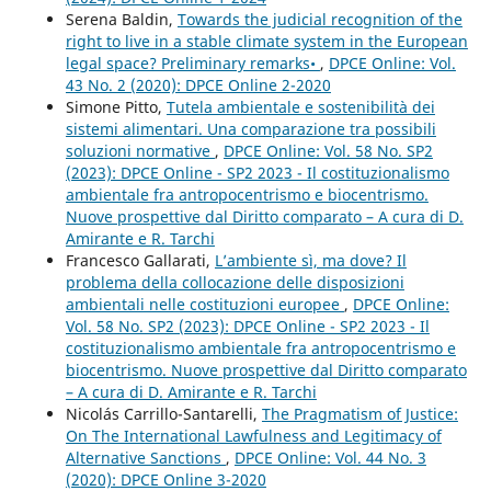
Serena Baldin,
Towards the judicial recognition of the
right to live in a stable climate system in the European
legal space? Preliminary remarks•
,
DPCE Online: Vol.
43 No. 2 (2020): DPCE Online 2-2020
Simone Pitto,
Tutela ambientale e sostenibilità dei
sistemi alimentari. Una comparazione tra possibili
soluzioni normative
,
DPCE Online: Vol. 58 No. SP2
(2023): DPCE Online - SP2 2023 - Il costituzionalismo
ambientale fra antropocentrismo e biocentrismo.
Nuove prospettive dal Diritto comparato – A cura di D.
Amirante e R. Tarchi
Francesco Gallarati,
L’ambiente sì, ma dove? Il
problema della collocazione delle disposizioni
ambientali nelle costituzioni europee
,
DPCE Online:
Vol. 58 No. SP2 (2023): DPCE Online - SP2 2023 - Il
costituzionalismo ambientale fra antropocentrismo e
biocentrismo. Nuove prospettive dal Diritto comparato
– A cura di D. Amirante e R. Tarchi
Nicolás Carrillo-Santarelli,
The Pragmatism of Justice:
On The International Lawfulness and Legitimacy of
Alternative Sanctions
,
DPCE Online: Vol. 44 No. 3
(2020): DPCE Online 3-2020