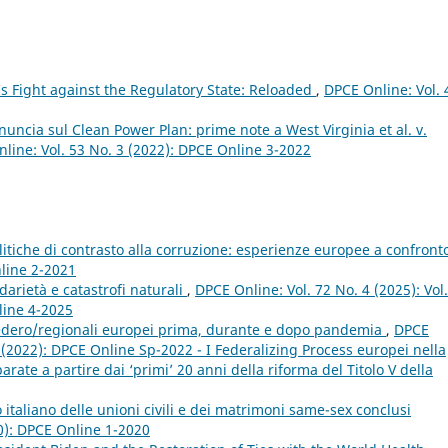
s Fight against the Regulatory State: Reloaded
,
DPCE Online: Vol. 
uncia sul Clean Power Plan: prime note a West Virginia et al. v.
line: Vol. 53 No. 3 (2022): DPCE Online 3-2022
litiche di contrasto alla corruzione: esperienze europee a confron
nline 2-2021
darietà e catastrofi naturali
,
DPCE Online: Vol. 72 No. 4 (2025): Vol
line 4-2025
i federo/regionali europei prima, durante e dopo pandemia
,
DPCE
p (2022): DPCE Online Sp-2022 - I Federalizing Process europei nella
ate a partire dai ‘primi’ 20 anni della riforma del Titolo V della
o italiano delle unioni civili e dei matrimoni same-sex conclusi
0): DPCE Online 1-2020