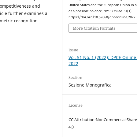
United States and the European Union in s
competitiveness and
of a possible balance.
DPCE Online
,
51
(1).
ticle further examines a
https://doi.org/10.57660/dpceonline.2022
ometric recognition
More Citation Formats
Issue
Vol. 51 No. 1 (2022): DPCE Online
2022
Section
Sezione Monografica
License
CC Attribution-NonCommercial-Share
4.0