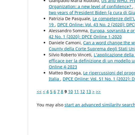
Gianpaolo Maria Ruotolo,
US and WHO. Pres
Organization: a new level of confidence?
,
two years of President Biden (a cura di Gi
Patrizia De Pasquale,
Le competenze dell’U
19
,
DPCE Online: Vol. 43 No. 2 (2020): DP
Alessandro Somma,
Europa, sovranità e o
42 No. 1 (2020): DPCE Online 1-2020
Daniele Camoni,
Can a word change the wor
County della Corte Suprema degli Stati Un
Silvio Roberto Vinceti,
L’applicazione della
efficace per la definizione di un modello 
Online 4-2023
Matteo Borzaga,
Le ripercussioni del progr
Italia
,
DPCE Online: Vol. 51 No. 1 (2022): 
<<
<
4
5
6
7
8
9
10
11
12
13
>
>>
You may also
start an advanced similarity searc