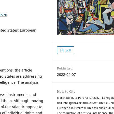
1570
nited States; European
.pdf
Published
entions, the article
2022-04-07
d States are addressing
elligence. The analysis
How to Cite
tives, instruments and
Marchetti, B., & Parona, L. (2022). La regol
nd them. Although moving
dell’intelligenza artificiale: Stati Uniti e Un
 of the Atlantic appear to
europea alla ricerca di un possibile equilib
 of individual rights and
The regulation of artificial intelligence: the