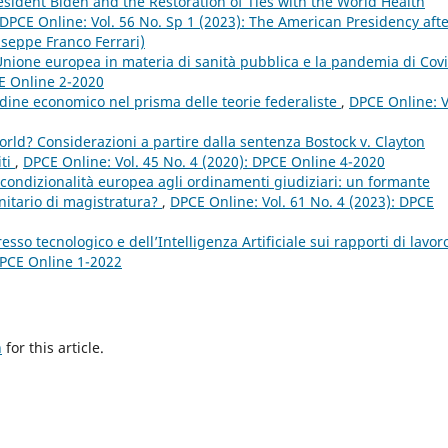
ident Biden and the Restoration of Ties with the World Health
DPCE Online: Vol. 56 No. Sp 1 (2023): The American Presidency aft
useppe Franco Ferrari)
nione europea in materia di sanità pubblica e la pandemia di Cov
CE Online 2-2020
rdine economico nel prisma delle teorie federaliste
,
DPCE Online: V
ld? Considerazioni a partire dalla sentenza Bostock v. Clayton
iti
,
DPCE Online: Vol. 45 No. 4 (2020): DPCE Online 4-2020
 condizionalità europea agli ordinamenti giudiziari: un formante
unitario di magistratura?
,
DPCE Online: Vol. 61 No. 4 (2023): DPCE
esso tecnologico e dell’Intelligenza Artificiale sui rapporti di lavor
DPCE Online 1-2022
h
for this article.