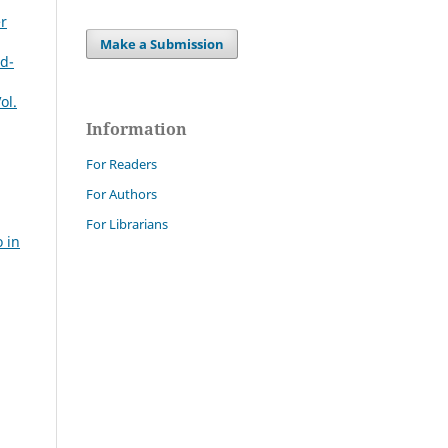
er
Make a Submission
id-
ol.
Information
For Readers
For Authors
For Librarians
o in