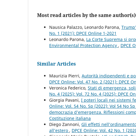
Most read articles by the same author(s)
Nausica Palazzo, Leonardo Parona,
Trump’
No. 1 (2021): DPCE Online 1-2021
Leonardo Parona,
La Corte Suprema si pron
Environmental Protection Agency
,
DPCE On
Similar Articles
Maurizia Pierri,
Autorità indipendenti e po
DPCE Online: Vol. 47 No. 2 (2021): DPCE O
Veronica Federico,
Stati di emergenza, soli
No. 4 (2025): Vol. 72 No. 4 (2025): DPCE On
Giorgia Pavani,
I poteri locali nei sistem
Online: Vol. 54 No. Sp (2022): Vol 54 No S
democrazia d’emergenza. Riflessioni compar
Costituzione italiana
Diego Zannoni,
Gli effetti nell’ordinament
all’estero
,
DPCE Online: Vol. 42 No. 1 (202