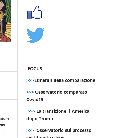
FOCUS
>>>
Itinerari della comparazione
>>>
Osservatorio comparato
Covid19
>>>
La transizione: l’America
dopo Trump
azione
ione
>>>
Osservatorio sul processo
rio:
costituente cileno