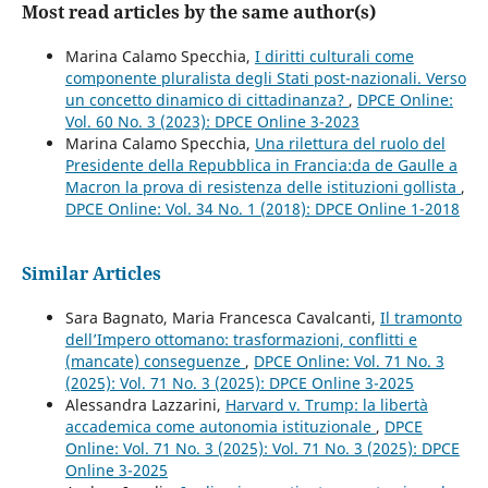
Most read articles by the same author(s)
Marina Calamo Specchia,
I diritti culturali come
componente pluralista degli Stati post-nazionali. Verso
un concetto dinamico di cittadinanza?
,
DPCE Online:
Vol. 60 No. 3 (2023): DPCE Online 3-2023
Marina Calamo Specchia,
Una rilettura del ruolo del
Presidente della Repubblica in Francia:da de Gaulle a
Macron la prova di resistenza delle istituzioni gollista
,
DPCE Online: Vol. 34 No. 1 (2018): DPCE Online 1-2018
Similar Articles
Sara Bagnato, Maria Francesca Cavalcanti,
Il tramonto
dell’Impero ottomano: trasformazioni, conflitti e
(mancate) conseguenze
,
DPCE Online: Vol. 71 No. 3
(2025): Vol. 71 No. 3 (2025): DPCE Online 3-2025
Alessandra Lazzarini,
Harvard v. Trump: la libertà
accademica come autonomia istituzionale
,
DPCE
Online: Vol. 71 No. 3 (2025): Vol. 71 No. 3 (2025): DPCE
Online 3-2025