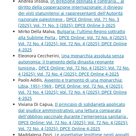
Andrea Insolia,
In direzione ostinata e contraria… al
diritto della cooperazione internazionale: il diniego
dei visti statunitensi ai rappresentanti dell’Autorità
nazionale palestinese
,
DPCE Online: Vol. 71 No. 3
(2025): Vol. 71 No. 3 (2025): DPCE Online 3-2025
Mirko Della Malva,
Bulgaria: l’ultimo Regno sottratto
alla Sublime Porta
,
DPCE Online: Vol. 72 No. 4 (2025):
Vol. 72 No. 4 (2025): Vol. 72 No. 4 (2025): DPCE Online
4-2025
Eleonora Ceccherini,
Una monarchia assoluta senza
autonomia: il tramonto della dinastia regnante
tunisina
,
DPCE Online: Vol. 72 No. 4 (2025): Vol. 72 No.
4 (2025): Vol. 72 No. 4 (2025): DPCE Online 4-2025
Paolo Addis,
Avvento e tramonto di una monarchia:
Libia, 1951-1969
,
DPCE Online: Vol. 72 No. 4 (2025):
Vol. 72 No. 4 (2025): Vol. 72 No. 4 (2025): DPCE Online
4-2025
Viviana Di Capua,
Il principio di solidarietà applicato
dal giudice amministrativo: una lettura comparata
dell’obbligo vaccinale durante l’emergenza sanitaria
,
DPCE Online: Vol. 72 No. 4 (2025): Vol. 72 No. 4 (2025):
Vol. 72 No. 4 (2025): DPCE Online 4-2025
Maddalena Zinzi,
Le aspettative legittime negli appalti