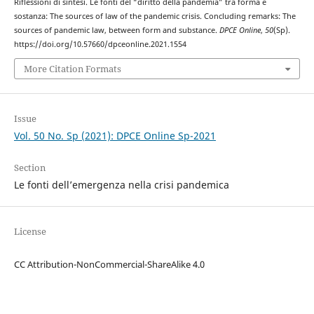
Riflessioni di sintesi. Le fonti del “diritto della pandemia” tra forma e
sostanza: The sources of law of the pandemic crisis. Concluding remarks: The
sources of pandemic law, between form and substance.
DPCE Online
,
50
(Sp).
https://doi.org/10.57660/dpceonline.2021.1554
More Citation Formats
Issue
Vol. 50 No. Sp (2021): DPCE Online Sp-2021
Section
Le fonti dell’emergenza nella crisi pandemica
License
CC Attribution-NonCommercial-ShareAlike 4.0