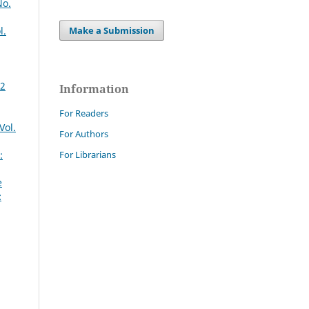
No.
l.
Make a Submission
72
Information
For Readers
Vol.
For Authors
For Librarians
:
e
: