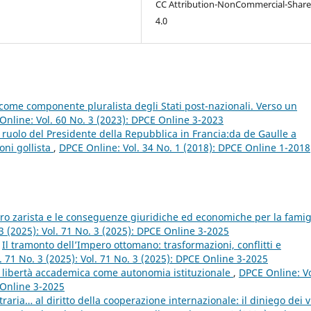
CC Attribution-NonCommercial-Share
4.0
li come componente pluralista degli Stati post-nazionali. Verso un
Online: Vol. 60 No. 3 (2023): DPCE Online 3-2023
l ruolo del Presidente della Repubblica in Francia:da de Gaulle a
oni gollista
,
DPCE Online: Vol. 34 No. 1 (2018): DPCE Online 1-2018
ro zarista e le conseguenze giuridiche ed economiche per la famig
3 (2025): Vol. 71 No. 3 (2025): DPCE Online 3-2025
,
Il tramonto dell’Impero ottomano: trasformazioni, conflitti e
. 71 No. 3 (2025): Vol. 71 No. 3 (2025): DPCE Online 3-2025
a libertà accademica come autonomia istituzionale
,
DPCE Online: Vo
 Online 3-2025
raria… al diritto della cooperazione internazionale: il diniego dei vi