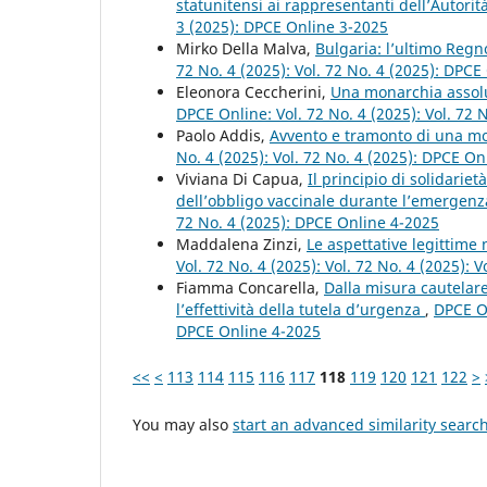
statunitensi ai rappresentanti dell’Autori
3 (2025): DPCE Online 3-2025
Mirko Della Malva,
Bulgaria: l’ultimo Regn
72 No. 4 (2025): Vol. 72 No. 4 (2025): DPCE
Eleonora Ceccherini,
Una monarchia assolu
DPCE Online: Vol. 72 No. 4 (2025): Vol. 72 
Paolo Addis,
Avvento e tramonto di una mo
No. 4 (2025): Vol. 72 No. 4 (2025): DPCE On
Viviana Di Capua,
Il principio di solidarie
dell’obbligo vaccinale durante l’emergenz
72 No. 4 (2025): DPCE Online 4-2025
Maddalena Zinzi,
Le aspettative legittime 
Vol. 72 No. 4 (2025): Vol. 72 No. 4 (2025): 
Fiamma Concarella,
Dalla misura cautelare
l’effettività della tutela d’urgenza
,
DPCE On
DPCE Online 4-2025
<<
<
113
114
115
116
117
118
119
120
121
122
>
You may also
start an advanced similarity searc