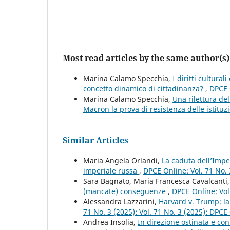
Most read articles by the same author(s)
Marina Calamo Specchia,
I diritti cultura
concetto dinamico di cittadinanza?
,
DPCE 
Marina Calamo Specchia,
Una rilettura de
Macron la prova di resistenza delle istituzi
Similar Articles
Maria Angela Orlandi,
La caduta dell’Impe
imperiale russa
,
DPCE Online: Vol. 71 No. 
Sara Bagnato, Maria Francesca Cavalcanti
(mancate) conseguenze
,
DPCE Online: Vol
Alessandra Lazzarini,
Harvard v. Trump: l
71 No. 3 (2025): Vol. 71 No. 3 (2025): DPCE
Andrea Insolia,
In direzione ostinata e cont