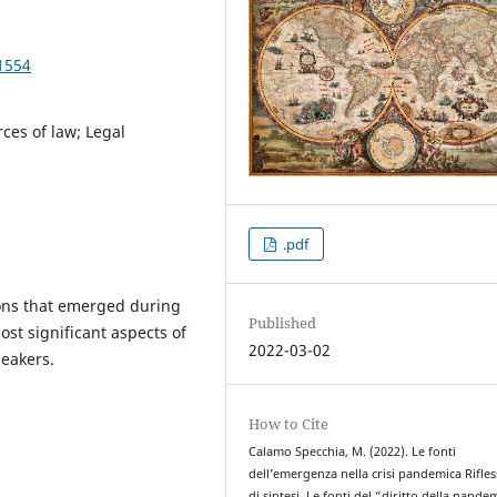
1554
ces of law; Legal
.pdf
ons that emerged during
Published
ost significant aspects of
2022-03-02
peakers.
How to Cite
Calamo Specchia, M. (2022). Le fonti
dell’emergenza nella crisi pandemica Rifles
di sintesi. Le fonti del “diritto della pande