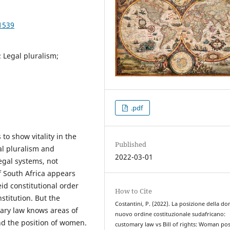
1539
 Legal pluralism;
.pdf
o show vitality in the
Published
al pluralism and
2022-03-01
legal systems, not
of South Africa appears
id constitutional order
How to Cite
stitution. But the
Costantini, P. (2022). La posizione della do
ary law knows areas of
nuovo ordine costituzionale sudafricano:
and the position of women.
customary law vs Bill of rights: Woman pos