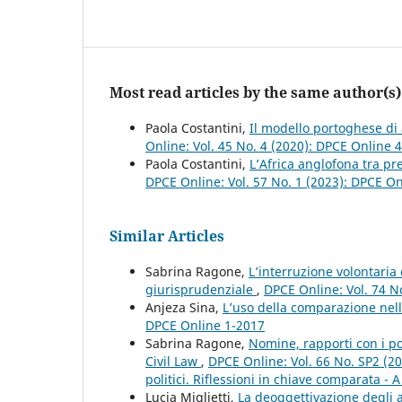
Most read articles by the same author(s)
Paola Costantini,
Il modello portoghese di 
Online: Vol. 45 No. 4 (2020): DPCE Online 
Paola Costantini,
L’Africa anglofona tra pr
DPCE Online: Vol. 57 No. 1 (2023): DPCE O
Similar Articles
Sabrina Ragone,
L’interruzione volontaria
giurisprudenziale
,
DPCE Online: Vol. 74 N
Anjeza Sina,
L’uso della comparazione nell
DPCE Online 1-2017
Sabrina Ragone,
Nomine, rapporti con i pot
Civil Law
,
DPCE Online: Vol. 66 No. SP2 (20
politici. Riflessioni in chiave comparata - A
Lucia Miglietti,
La deoggettivazione degli 