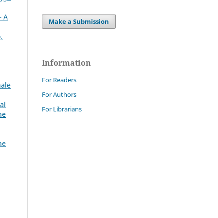
– A
Make a Submission
,
Information
For Readers
nale
For Authors
al
For Librarians
ne
ne