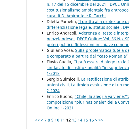
n. 17 del 15 dicembre del 2021
,
DPCE Onlin
costituzionalismo ambientale fra antropoc
cura di D. Amirante e R. Tarchi
Diletta Pamelin,
Il diritto alla protezione 
differenziazione legale, status sociale
,
DPC
Enrico Andreoli,
Aderenza al testo e interp
neozelandese
,
DPCE Online: Vol. 66 No. SP
poteri politici. Riflessioni in chiave compar
Giuliano Vosa,
Sulla problematica tutela del
e comparato a partire dal “caso Romania”
Flavio Guella,
Ci può essere dialogo tra le C
sindacato di costituzionalità “in supplenz
1-2018
Sergio Sulmicelli,
La rettificazione di attr
unioni civili. La timida evoluzione di un m
2-2024
Enrico Buono,
“Chile, la alegría ya viene?
composizione “plurinazionale” della Conv
Online 1-2021
<<
<
7
8
9
10
11
12
13
14
15
16
>
>>