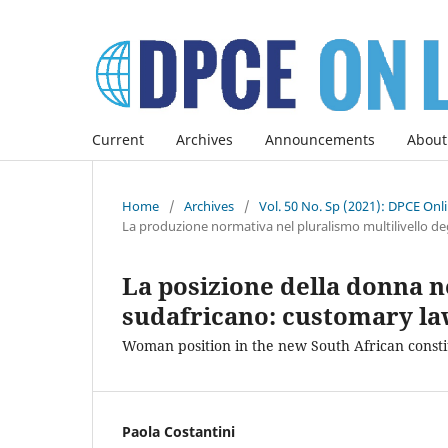
Current
Archives
Announcements
About
Home
/
Archives
/
Vol. 50 No. Sp (2021): DPCE Onl
La produzione normativa nel pluralismo multilivello deg
La posizione della donna n
sudafricano: customary law 
Woman position in the new South African constit
Paola Costantini