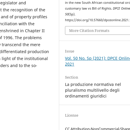
legislator and
in the new South African constitutional or
customary law vs Bill of Rights.
DPCE Onlin
 the recognition of the
50
(Sp).
 and of property profiles
https://doi.org/10.57660/dpceonline.2021
nciliation with the
More Citation Formats
nshrined in Chapter II
n of 1996. The problems
aw transcend the mere
Issue
differentiated production
Vol. 50 No. Sp (2021): DPCE Onlin
 light of the institutional
2021
aders and to the so-
Section
La produzione normativa nel
pluralismo multilivello degli
ordinamenti giuridici
License
CC Attribution-NonCommercial-Share