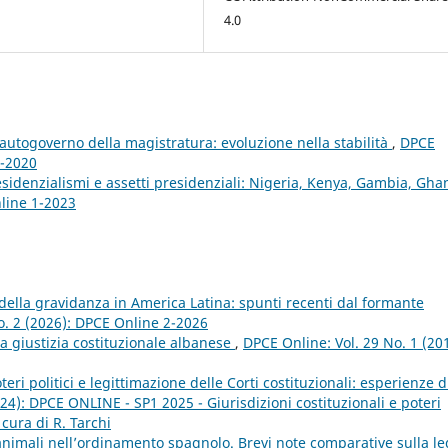
4.0
autogoverno della magistratura: evoluzione nella stabilità
,
DPCE
4-2020
esidenzialismi e assetti presidenziali: Nigeria, Kenya, Gambia, Gh
nline 1-2023
 della gravidanza in America Latina: spunti recenti dal formante
o. 2 (2026): DPCE Online 2-2026
a giustizia costituzionale albanese
,
DPCE Online: Vol. 29 No. 1 (20
eri politici e legittimazione delle Corti costituzionali: esperienze d
24): DPCE ONLINE - SP1 2025 - Giurisdizioni costituzionali e poteri
 cura di R. Tarchi
animali nell’ordinamento spagnolo. Brevi note comparative sulla l