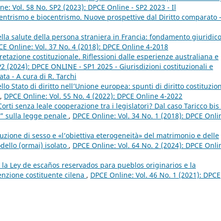
e: Vol. 58 No. SP2 (2023): DPCE Online - SP2 2023 - Il
entrismo e biocentrismo. Nuove prospettive dal Diritto comparato 
della salute della persona straniera in Francia: fondamento giuridico
E Online: Vol. 37 No. 4 (2018): DPCE Online 4-2018
retazione costituzionale. Riflessioni dalle esperienze australiana e
2 (2024): DPCE ONLINE - SP1 2025 - Giurisdizioni costituzionali e
ata - A cura di R. Tarchi
lo Stato di diritto nell’Unione europea: spunti di diritto costituzio
,
DPCE Online: Vol. 55 No. 4 (2022): DPCE Online 4-2022
orti senza leale cooperazione tra i legislatori? Dal caso Taricco bis 
a” sulla legge penale
,
DPCE Online: Vol. 34 No. 1 (2018): DPCE Onli
ibuzione di sesso e «l’obiettiva eterogeneità» del matrimonio e delle
odello (ormai) isolato
,
DPCE Online: Vol. 64 No. 2 (2024): DPCE Onli
”: la Ley de escaños reservados para pueblos originarios e la
enzione costituente cilena
,
DPCE Online: Vol. 46 No. 1 (2021): DPCE