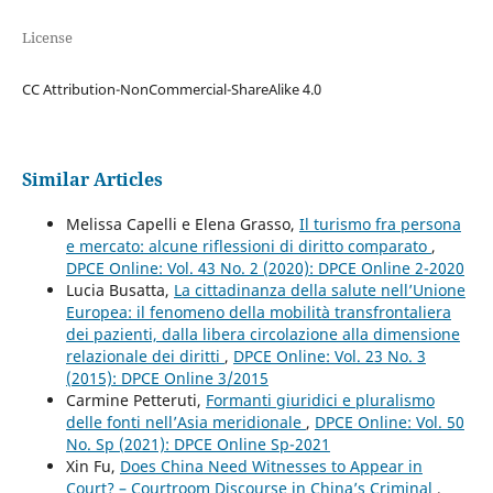
License
CC Attribution-NonCommercial-ShareAlike 4.0
Similar Articles
Melissa Capelli e Elena Grasso,
Il turismo fra persona
e mercato: alcune riflessioni di diritto comparato
,
DPCE Online: Vol. 43 No. 2 (2020): DPCE Online 2-2020
Lucia Busatta,
La cittadinanza della salute nell’Unione
Europea: il fenomeno della mobilità transfrontaliera
dei pazienti, dalla libera circolazione alla dimensione
relazionale dei diritti
,
DPCE Online: Vol. 23 No. 3
(2015): DPCE Online 3/2015
Carmine Petteruti,
Formanti giuridici e pluralismo
delle fonti nell’Asia meridionale
,
DPCE Online: Vol. 50
No. Sp (2021): DPCE Online Sp-2021
Xin Fu,
Does China Need Witnesses to Appear in
Court? – Courtroom Discourse in China’s Criminal
,