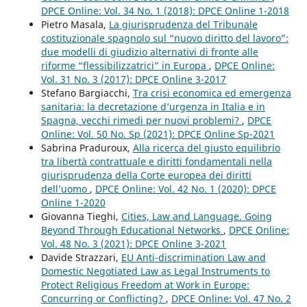
DPCE Online: Vol. 34 No. 1 (2018): DPCE Online 1-2018
Pietro Masala,
La giurisprudenza del Tribunale
costituzionale spagnolo sul “nuovo diritto del lavoro”:
due modelli di giudizio alternativi di fronte alle
riforme “flessibilizzatrici” in Europa
,
DPCE Online:
Vol. 31 No. 3 (2017): DPCE Online 3-2017
Stefano Bargiacchi,
Tra crisi economica ed emergenza
sanitaria: la decretazione d’urgenza in Italia e in
Spagna, vecchi rimedi per nuovi problemi?
,
DPCE
Online: Vol. 50 No. Sp (2021): DPCE Online Sp-2021
Sabrina Praduroux,
Alla ricerca del giusto equilibrio
tra libertà contrattuale e diritti fondamentali nella
giurisprudenza della Corte europea dei diritti
dell’uomo
,
DPCE Online: Vol. 42 No. 1 (2020): DPCE
Online 1-2020
Giovanna Tieghi,
Cities, Law and Language. Going
Beyond Through Educational Networks
,
DPCE Online:
Vol. 48 No. 3 (2021): DPCE Online 3-2021
Davide Strazzari,
EU Anti-discrimination Law and
Domestic Negotiated Law as Legal Instruments to
Protect Religious Freedom at Work in Europe:
Concurring or Conflicting?
,
DPCE Online: Vol. 47 No. 2