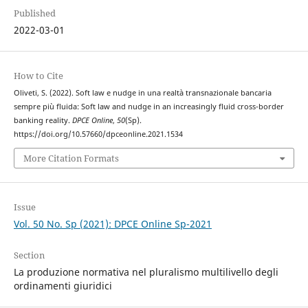
Published
2022-03-01
How to Cite
Oliveti, S. (2022). Soft law e nudge in una realtà transnazionale bancaria
sempre più fluida: Soft law and nudge in an increasingly fluid cross-border
banking reality.
DPCE Online
,
50
(Sp).
https://doi.org/10.57660/dpceonline.2021.1534
More Citation Formats
Issue
Vol. 50 No. Sp (2021): DPCE Online Sp-2021
Section
La produzione normativa nel pluralismo multilivello degli
ordinamenti giuridici