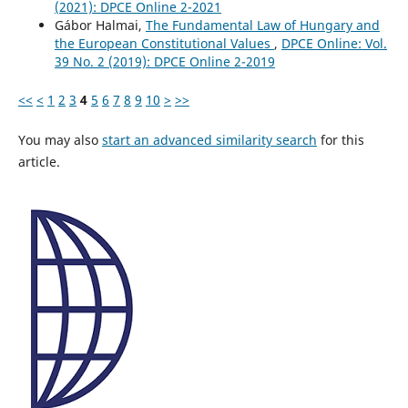
(2021): DPCE Online 2-2021
Gábor Halmai,
The Fundamental Law of Hungary and
the European Constitutional Values
,
DPCE Online: Vol.
39 No. 2 (2019): DPCE Online 2-2019
<<
<
1
2
3
4
5
6
7
8
9
10
>
>>
You may also
start an advanced similarity search
for this
article.