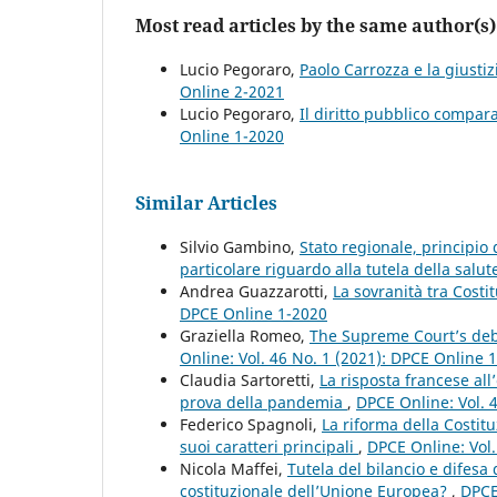
Most read articles by the same author(s)
Lucio Pegoraro,
Paolo Carrozza e la giusti
Online 2-2021
Lucio Pegoraro,
Il diritto pubblico compar
Online 1-2020
Similar Articles
Silvio Gambino,
Stato regionale, principio d
particolare riguardo alla tutela della salu
Andrea Guazzarotti,
La sovranità tra Costi
DPCE Online 1-2020
Graziella Romeo,
The Supreme Court’s deb
Online: Vol. 46 No. 1 (2021): DPCE Online 
Claudia Sartoretti,
La risposta francese all
prova della pandemia
,
DPCE Online: Vol. 
Federico Spagnoli,
La riforma della Costitu
suoi caratteri principali
,
DPCE Online: Vol.
Nicola Maffei,
Tutela del bilancio e difesa
costituzionale dell’Unione Europea?
,
DPCE