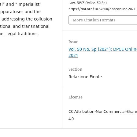
Law.
DPCE Online
,
50
(Sp).
al” and “imperialist”
https://doi.org/10.57660/dpceonline.2021
 apparatuses and the
ly addressing the collusion
More Citation Formats
utional and transnational
er legal traditions.
Issue
Vol. 50 No. Sp (2021): DPCE Onlin
2021
Section
Relazione Finale
License
CC Attribution-NonCommercial-Share
4.0