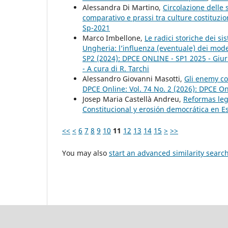
Alessandra Di Martino,
Circolazione delle 
comparativo e prassi tra culture costituzio
Sp-2021
Marco Imbellone,
Le radici storiche dei si
Ungheria: l’influenza (eventuale) dei model
SP2 (2024): DPCE ONLINE - SP1 2025 - Giuris
- A cura di R. Tarchi
Alessandro Giovanni Masotti,
Gli enemy c
DPCE Online: Vol. 74 No. 2 (2026): DPCE O
Josep Maria Castellà Andreu,
Reformas legi
Constitucional y erosión democrática en 
<<
<
6
7
8
9
10
11
12
13
14
15
>
>>
You may also
start an advanced similarity searc