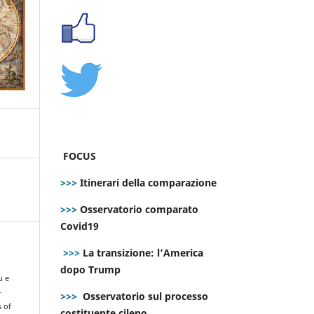
FOCUS
>>>
Itinerari della comparazione
>>>
Osservatorio comparato
Covid19
>>>
La transizione: l’America
dopo Trump
u e
-
>>>
Osservatorio sul processo
s of
costituente cileno