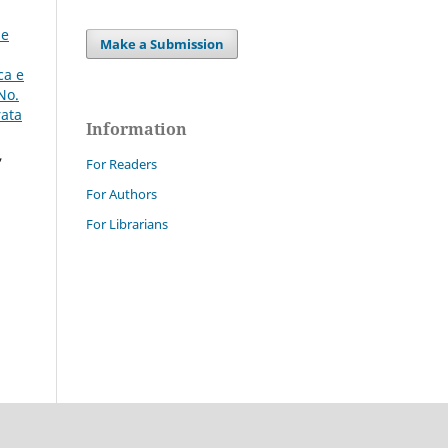
ne
Make a Submission
ca e
No.
rata
Information
,
For Readers
For Authors
For Librarians