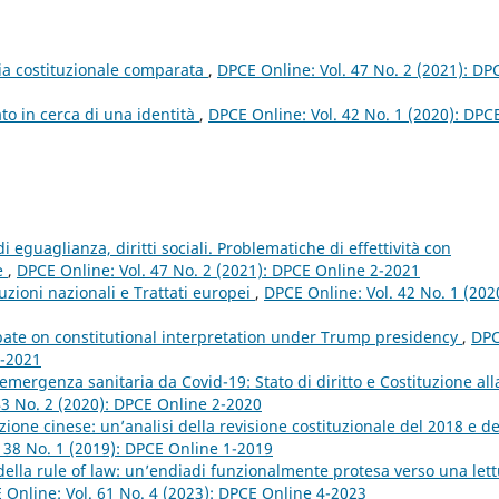
zia costituzionale comparata
,
DPCE Online: Vol. 47 No. 2 (2021): DP
ato in cerca di una identità
,
DPCE Online: Vol. 42 No. 1 (2020): DPC
i eguaglianza, diritti sociali. Problematiche di effettività con
te
,
DPCE Online: Vol. 47 No. 2 (2021): DPCE Online 2-2021
tuzioni nazionali e Trattati europei
,
DPCE Online: Vol. 42 No. 1 (202
ate on constitutional interpretation under Trump presidency
,
DP
1-2021
’emergenza sanitaria da Covid-19: Stato di diritto e Costituzione all
43 No. 2 (2020): DPCE Online 2-2020
zione cinese: un’analisi della revisione costituzionale del 2018 e de
 38 No. 1 (2019): DPCE Online 1-2019
 della rule of law: un’endiadi funzionalmente protesa verso una let
 Online: Vol. 61 No. 4 (2023): DPCE Online 4-2023