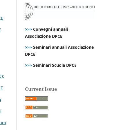
CE
>>>
Convegni annuali
E
Associazione DPCE
>>>
Seminari annuali Associazione
DPCE
>>>
Seminari Scuola DPCE
0):
CE
Current Issue
a
i
tura