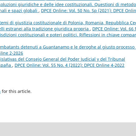
soluzioni giuridiche e delle idee costituzionali. Questioni di metodo
nali e spazi globali
,
DPCE Online: Vol. 50 No. Sp (2021): DPCE Onli
stemi di giustizia costituzionale di Polonia, Romania, Repubblica Ce
li estranei alla tradizione giuridica propria
,
DPCE Online: Vol. 66 
dizioni costituzionali e poteri politici. Riflessioni in chiave compa
ombatants detenuti a Guantanamo e le deroghe al giusto processo
nline 2-2026
slativas del Consejo General del Poder Judicial y del Tribunal
España
,
DPCE Online: Vol. 55 No. 4 (2022): DPCE Online 4-2022
h
for this article.