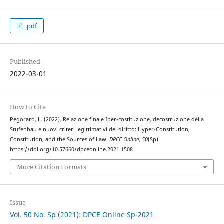
.pdf
Published
2022-03-01
How to Cite
Pegoraro, L. (2022). Relazione finale Iper-costituzione, decostruzione della
Stufenbau e nuovi criteri legittimativi del diritto: Hyper-Constitution,
Constitution, and the Sources of Law.
DPCE Online
,
50
(Sp).
https://doi.org/10.57660/dpceonline.2021.1508
More Citation Formats
Issue
Vol. 50 No. Sp (2021): DPCE Online Sp-2021