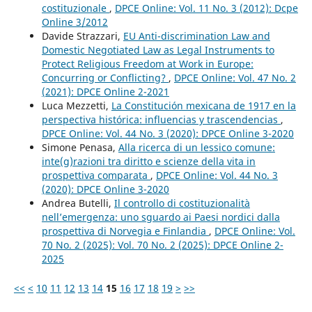
costituzionale
,
DPCE Online: Vol. 11 No. 3 (2012): Dcpe
Online 3/2012
Davide Strazzari,
EU Anti-discrimination Law and
Domestic Negotiated Law as Legal Instruments to
Protect Religious Freedom at Work in Europe:
Concurring or Conflicting?
,
DPCE Online: Vol. 47 No. 2
(2021): DPCE Online 2-2021
Luca Mezzetti,
La Constitución mexicana de 1917 en la
perspectiva histórica: influencias y trascendencias
,
DPCE Online: Vol. 44 No. 3 (2020): DPCE Online 3-2020
Simone Penasa,
Alla ricerca di un lessico comune:
inte(g)razioni tra diritto e scienze della vita in
prospettiva comparata
,
DPCE Online: Vol. 44 No. 3
(2020): DPCE Online 3-2020
Andrea Butelli,
Il controllo di costituzionalità
nell’emergenza: uno sguardo ai Paesi nordici dalla
prospettiva di Norvegia e Finlandia
,
DPCE Online: Vol.
70 No. 2 (2025): Vol. 70 No. 2 (2025): DPCE Online 2-
2025
<<
<
10
11
12
13
14
15
16
17
18
19
>
>>