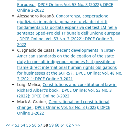
Europea.
,
DPCE Online: Vol. 53 No. 3 (2022): DPCE
Online 3-2022
Alessandro Rosanò,
Concorrenza, cooperazione
giudiziaria in materia penale e tutela dei diritti
fondamentali: la portata espansiva del test LM nella
sentenza Sped-Pro del Tribunale dell’Unione europea
,
DPCE Online: Vol. 53 No. 3 (2022): DPCE Online 3-
2022
C. Ignacio de Casas,
Recent developments in Inter-
American standards on the delegation of the state
duty to consult indigenous peoples Is it possible to
frame direct international human rights obligations
for businesses at the IAHRS?
,
DPCE Online: Vol. 48 No.
3 (2021): DPCE Online 3-2021
Luigi Melica,
Constitutions and constitutional law in
Richard Albert’s book
,
DPCE Online: Vol. 53 No. 3
(2022): DPCE Online 3-2022
Mark A. Graber,
Generational and constitutional
change
,
DPCE Online: Vol. 53 No. 3 (2022): DPCE
Online 3-2022
<<
<
53
54
55
56
57
58
59
60
61
62
>
>>