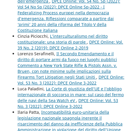
dell’emergenza
,
DPCE Online: Vol. 54 No. Sp (2022):
Vol 54 No Sp (2022): DPCE Online Sp-2022 - I
Federalizing Process europei nella democrazia
d’emergenza. Riflessioni comparate a partire dai
‘primi’ 20 anni della riforma del Titolo V della
Costituzione italiana
Cinzia Piciocchi,
L’interculturalismo nel diritto
costituzionale: una storia di parole
,
DPCE Online: Vol.
39 No. 2 (2019): DPCE Online 2-2019
Lorenzo Serafinelli,
Il Secondo Emendamento e il
diritto di portare armi da fuoco nei luoghi pubblici
Commento a New York State Rifle & Pistols Assn. v.
Bruen, con note minime sulle implicazioni sulla
Firearms Tort Litigation negli Stati Uniti
,
DPCE Online:
Vol. 53 No. 3 (2022): DPCE Online 3-2022
Luca Paladini,
La Corte di giustizia dell’UE e l’obbligo
internazionale di soccorso in mare: sul caso del fermo
delle navi della Sea Watch eV
,
DPCE Online: Vol. 53
No. 3 (2022): DPCE Online 3-2022
Ilaria Patta,
Incompatibilità euro-unitaria della
legislazione nazionale spagnola inerente il
risarcimento del danno da inefficienze della Pubblica
Amministrazione in violazione del diritto dell’Unione