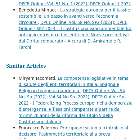
DPCE Online: Vol. 51 No. 1 (2022): DPCE Online 1-2022
Benedetta Minucci,
La strategia europea per il tessile
sostenibile: un passo in avanti verso l’economia
circolare
,
DPCE Online: Vol. 58 No. SP2 (2023): DPCE
Online - SP2 2023 - Il costituzionalismo ambientale fra
antropocentrismo e biocentrismo. Nuove prospettive
dal Diritto comparato – A cura di D. Amirante e R.
Tarchi
Similar Articles
Miryam Iacometti,
Le competenze legislative in tema
di salute degli enti territoriali in Italia, Spagna e
Belgio in tempo di pandemia
,
DPCE Online: Vol. 54
No. Sp (2022): Vol 54 No Sp (2022): DPCE Online Sp-
2022 - I Federalizing Process europei nella democrazia
d’emergenza. Riflessioni comparate a partire dai
‘primi’ 20 anni della riforma del Titolo V della
Costituzione italiana
Francesco Palermo,
Principio di sistema o intralcio al
decisore: l’asimmetria territoriale alla prova