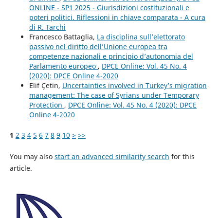
ONLINE - SP1 2025 - Giurisdizioni costituzionali e
poteri politici. Riflessioni in chiave comparata - A cura
di R. Tarchi
Francesco Battaglia,
La disciplina sull’elettorato
passivo nel diritto dell’Unione europea tra
competenze nazionali e principio d’autonomia del
Parlamento europeo
,
DPCE Online: Vol. 45 No. 4
(2020): DPCE Online 4-2020
Elif Çetin,
Uncertainties involved in Turkey’s migration
management: The case of Syrians under Temporary
Protection
,
DPCE Online: Vol. 45 No. 4 (2020): DPCE
Online 4-2020
1
2
3
4
5
6
7
8
9
10
>
>>
You may also
start an advanced similarity search
for this
article.