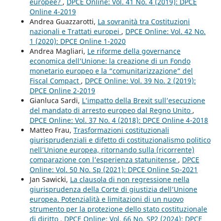
europee?
,
DPCE Online: Vol. 41 No. 4 (2019): DPCE
Online 4-2019
Andrea Guazzarotti,
La sovranità tra Costituzioni
nazionali e Trattati europei
,
DPCE Online: Vol. 42 No.
1 (2020): DPCE Online 1-2020
Andrea Magliari,
Le riforme della governance
economica dell’Unione: la creazione di un Fondo
monetario europeo e la “comunitarizzazione” del
Fiscal Compact
,
DPCE Online: Vol. 39 No. 2 (2019):
DPCE Online 2-2019
Gianluca Sardi,
L’impatto della Brexit sull’esecuzione
del mandato di arresto europeo dal Regno Unito
,
DPCE Online: Vol. 37 No. 4 (2018): DPCE Online 4-2018
Matteo Frau,
Trasformazioni costituzionali
giurisprudenziali e difetto di costituzionalismo politico
nell’Unione europea, ritornando sulla (ricorrente)
comparazione con l’esperienza statunitense
,
DPCE
Online: Vol. 50 No. Sp (2021): DPCE Online Sp-2021
Jan Sawicki,
La clausola di non regressione nella
giurisprudenza della Corte di giustizia dell’Unione
europea. Potenzialità e limitazioni di un nuovo
strumento per la protezione dello stato costituzionale
di diritto
,
DPCE Online: Vol. 66 No. SP2 (2024): DPCE