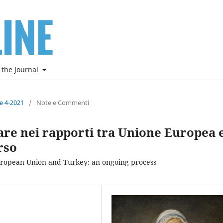
 the Journal
ne 4-2021
/
Note e Commenti
are nei rapporti tra Unione Europea 
rso
European Union and Turkey: an ongoing process