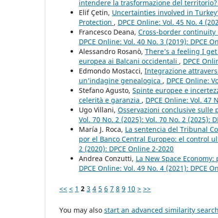
intendere la trasformazione del territorio
Elif Çetin,
Uncertainties involved in Turk
Protection
,
DPCE Online: Vol. 45 No. 4 (20
Francesco Deana,
Cross-border continuity
DPCE Online: Vol. 40 No. 3 (2019): DPCE O
Alessandro Rosanò,
There’s a feeling I ge
europea ai Balcani occidentali
,
DPCE Onlin
Edmondo Mostacci,
Integrazione attravers
un’indagine genealogica
,
DPCE Online: Vo
Stefano Agusto,
Spinte europee e incertezze
celerità e garanzia
,
DPCE Online: Vol. 47 
Ugo Villani,
Osservazioni conclusive sulle p
Vol. 70 No. 2 (2025): Vol. 70 No. 2 (2025):
María J. Roca,
La sentencia del Tribunal 
por el Banco Central Europeo: el control u
2 (2020): DPCE Online 2-2020
Andrea Conzutti,
La New Space Economy: pr
DPCE Online: Vol. 49 No. 4 (2021): DPCE O
<<
<
1
2
3
4
5
6
7
8
9
10
>
>>
You may also
start an advanced similarity searc