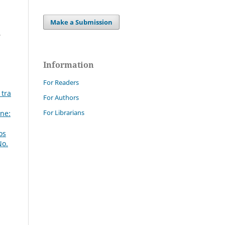
Make a Submission
,
Information
For Readers
 tra
For Authors
For Librarians
ne:
os
No.