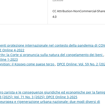
License
CC Attribution-NonCommercial-Share
4.0
edenti protezione internazionale nel contesto della pandemia di COV
CE Online 4-2022
rity: la Corte si pronuncia sulla natura del congelamento dei beni
,
nline 1-2023
ition: il Kosovo come paese terzo
,
DPCE Online: Vol. 59 No. 2 (20
ro zarista e le conseguenze giuridiche ed economiche per la famig
3 (2025): Vol. 71 No. 3 (2025): DPCE Online 3-2025
 europea e rigenerazione urbana nazionale: due modi diversi di