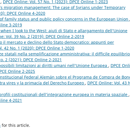
?
,
DPCE Online: Vol. 57 No. 1 (2023): DPCE Online 1-2023
ey’s migration management: The case of Syrians under Temporary
20): DPCE Online 4-2020
 of family status and public policy concerns in the European Union
nline 3-2019
t when I look to the West: aiuti di Stato e allargamento dell’Unione
e: Vol. 39 No. 2 (2019): DPCE Online 2-2019
o il mercato e declino dello Stato democratico: appunti per
l. 42 No. 1 (2020): DPCE Online 1-2020
 statali nella semplificazione amministrativa: il difficile equilibrio
No. 2 (2021): DPCE Online 2-2021
ossibili limitazioni ai diritti umani nell’Unione Europea
,
DPCE Onli
 DPCE Online 2-2025
Constitucional Federal Alemán sobre el Programa de Compra de Bon
ltra vires y la primacía del Derecho Europeo
,
DPCE Online: Vol. 43 
ofili costituzionali dell’integrazione europea in materia spaziale
,
nline 4-2021
h
for this article.