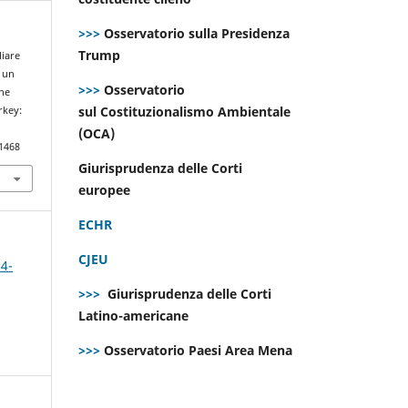
>>>
Osservatorio sulla Presidenza
Trump
liare
: un
>>>
Osservatorio
the
sul Costituzionalismo Ambientale
rkey:
(OCA)
.1468
Giurisprudenza delle Corti
europee
ECHR
CJEU
 4-
>>>
Giurisprudenza delle Corti
Latino-americane
>>>
Osservatorio Paesi Area Mena