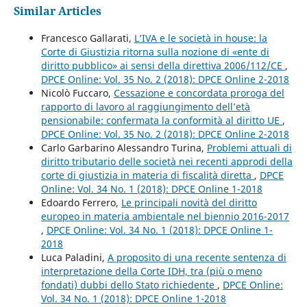
Similar Articles
Francesco Gallarati,
L’IVA e le società in house: la
Corte di Giustizia ritorna sulla nozione di «ente di
diritto pubblico» ai sensi della direttiva 2006/112/CE
,
DPCE Online: Vol. 35 No. 2 (2018): DPCE Online 2-2018
Nicolò Fuccaro,
Cessazione e concordata proroga del
rapporto di lavoro al raggiungimento dell’età
pensionabile: confermata la conformità al diritto UE
,
DPCE Online: Vol. 35 No. 2 (2018): DPCE Online 2-2018
Carlo Garbarino Alessandro Turina,
Problemi attuali di
diritto tributario delle società nei recenti approdi della
corte di giustizia in materia di fiscalità diretta
,
DPCE
Online: Vol. 34 No. 1 (2018): DPCE Online 1-2018
Edoardo Ferrero,
Le principali novità del diritto
europeo in materia ambientale nel biennio 2016-2017
,
DPCE Online: Vol. 34 No. 1 (2018): DPCE Online 1-
2018
Luca Paladini,
A proposito di una recente sentenza di
interpretazione della Corte IDH, tra (più o meno
fondati) dubbi dello Stato richiedente
,
DPCE Online:
Vol. 34 No. 1 (2018): DPCE Online 1-2018