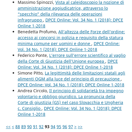
Massimo Spinozzi,
Vista al caleidoscopio la nozione di
amministrazione aggiudicatrice, attraverso lo
“specchio” della rilevanza delle operazioni
infragruppo
,
DPCE Online: Vol. 34 No. 1 (2018): DPCE
Online 1-2018
Benedetta Profumo,
All’altezza delle Forze dell’ordine:
accesso ai concorsi in polizia e requisito della statura
minima comune per uomini e donne
,
DPCE Online:
Vol. 34 No. 1 (2018): DPCE Online 1-2018
Federico Ponte,
L’errore sull’errore scientifico al vaglio
della Corte di Giustizia dell’Unione europea
,
DPCE
Online: Vol. 34 No. 1 (2018): DPCE Online 1-2018
Simone Pitto,
La legittimità delle limitazioni statali agli
alimenti OGM alla luce del principio di precauzione
,
DPCE Online: Vol. 34 No. 1 (2018): DPCE Online 1-2018
Andrea Circolo,
Il principio di solidarietà tra impegno
volontario e obbligo giuridico. La pronuncia della
Corte di giustizia (GS) nel caso Slovacchia e Ungheria
c. Consiglio
,
DPCE Online: Vol. 34 No. 1 (2018): DPCE
Online 1-2018
<<
<
88
89
90
91
92
93
94
95
96
97
>
>>