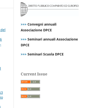
>>>
Convegni annuali
 del
Associazione DPCE
>>>
Seminari annuali Associazione
di
-
DPCE
>>>
Seminari Scuola DPCE
l
Current Issue
63
io
3