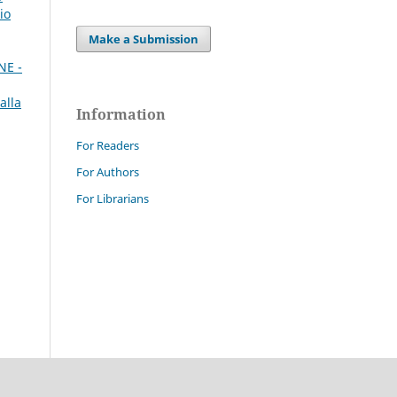
io
Make a Submission
NE -
alla
Information
For Readers
For Authors
For Librarians