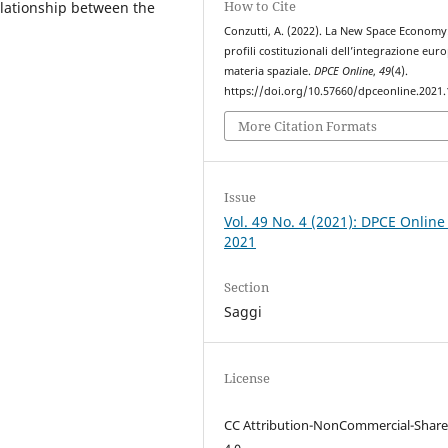
How to Cite
elationship between the
Conzutti, A. (2022). La New Space Economy
profili costituzionali dell’integrazione eur
materia spaziale.
DPCE Online
,
49
(4).
https://doi.org/10.57660/dpceonline.2021
More Citation Formats
Issue
Vol. 49 No. 4 (2021): DPCE Online
2021
Section
Saggi
License
CC Attribution-NonCommercial-Share