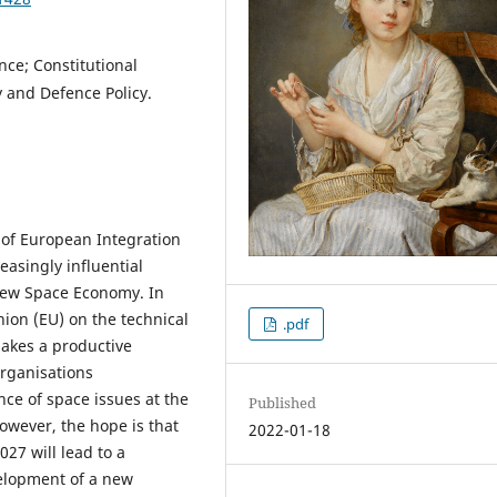
e; Constitutional
 and Defence Policy.
 of European Integration
asingly influential
 New Space Economy. In
ion (EU) on the technical
.pdf
akes a productive
Organisations
nce of space issues at the
Published
owever, the hope is that
2022-01-18
27 will lead to a
velopment of a new