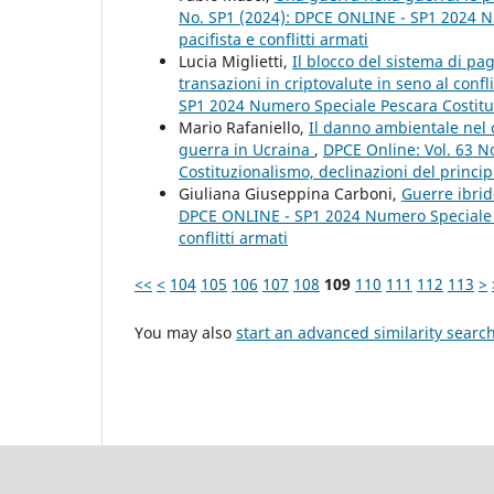
No. SP1 (2024): DPCE ONLINE - SP1 2024 Nu
pacifista e conflitti armati
Lucia Miglietti,
Il blocco del sistema di pa
transazioni in criptovalute in seno al conf
SP1 2024 Numero Speciale Pescara Costituzi
Mario Rafaniello,
Il danno ambientale nel 
guerra in Ucraina
,
DPCE Online: Vol. 63 
Costituzionalismo, declinazioni del principi
Giuliana Giuseppina Carboni,
Guerre ibrid
DPCE ONLINE - SP1 2024 Numero Speciale Pe
conflitti armati
<<
<
104
105
106
107
108
109
110
111
112
113
>
You may also
start an advanced similarity searc