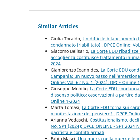
Similar Articles
Giulia Toraldo,
Un difficile bilanciamento tr
condannato (riabilitato)
,
DPCE Online: Vol
Giacomo Belisario,
La Corte EDU ribadisce c
accoglienza costituisce trattamento inu
2024
Gianlorenzo Ioannides,
La Corte EDU conda
Campania: un nuovo passo nell’emersione 
Online: Vol. 62 No. 1 (2024): DPCE Online 
Giuseppe Mobilio,
La Corte EDU condanna il
dissenso politico: osservazioni a partire d
Online 1-2024
Marta Tomasi,
La Corte EDU torna sui carat
manifestazione del pensiero?
,
DPCE Online
Arianna Vedaschi,
Costituzionalismo, decli
No. SP1 (2024): DPCE ONLINE - SP1 2024 Nu
pacifista e conflitti armati
Fabio Masci,
Una guerra nella guerra: le pe