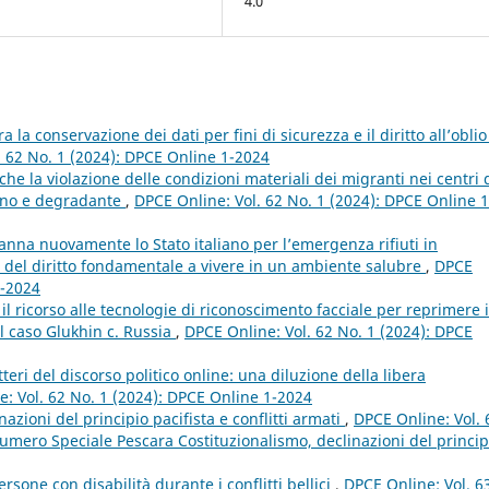
4.0
a la conservazione dei dati per fini di sicurezza e il diritto all’oblio
. 62 No. 1 (2024): DPCE Online 1-2024
he la violazione delle condizioni materiali dei migranti nei centri 
mano e degradante
,
DPCE Online: Vol. 62 No. 1 (2024): DPCE Online 1
nna nuovamente lo Stato italiano per l’emergenza rifiuti in
del diritto fondamentale a vivere in un ambiente salubre
,
DPCE
1-2024
 ricorso alle tecnologie di riconoscimento facciale per reprimere i
al caso Glukhin c. Russia
,
DPCE Online: Vol. 62 No. 1 (2024): DPCE
teri del discorso politico online: una diluzione della libera
: Vol. 62 No. 1 (2024): DPCE Online 1-2024
nazioni del principio pacifista e conflitti armati
,
DPCE Online: Vol. 
mero Speciale Pescara Costituzionalismo, declinazioni del princip
rsone con disabilità durante i conflitti bellici
,
DPCE Online: Vol. 6