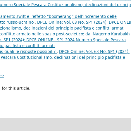
mero Speciale Pescara Costituzionalismo, declinazioni del princip
gamento swift e l’effetto “boomerang” dell’incremento delle
litto russo-ucraino
,
DPCE Online: Vol. 63 No. SP1 (2024): DPCE ONLI
onalismo, declinazioni del principio pacifista e conflitti armati
conflitto armato nello spazio post-sovietico: dal Nagorno Karabakh 
No. SP1 (2024): DPCE ONLINE - SP1 2024 Numero Speciale Pescara
o pacifista e conflitti armati
e: quali le risposte possibili?
,
DPCE Online: Vol. 63 No. SP1 (2024):
scara Costituzionalismo, declinazioni del principio pacifista e
>>
h
for this article.