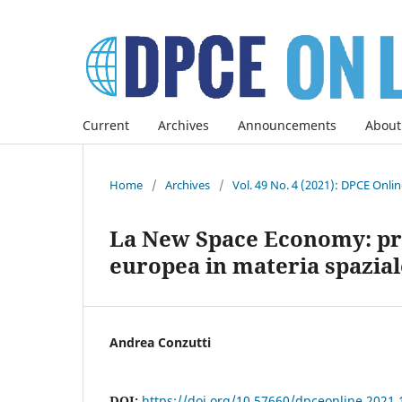
Current
Archives
Announcements
About
Home
/
Archives
/
Vol. 49 No. 4 (2021): DPCE Onli
La New Space Economy: prof
europea in materia spazial
Andrea Conzutti
DOI:
https://doi.org/10.57660/dpceonline.2021.