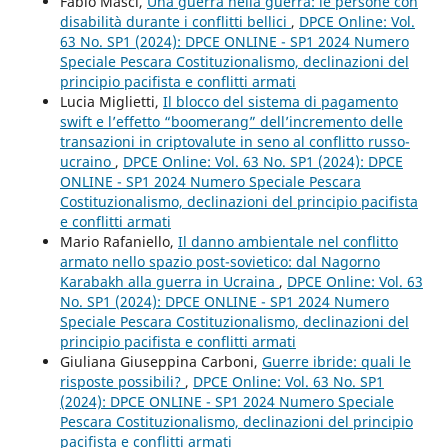
Fabio Masci,
Una guerra nella guerra: le persone con
disabilità durante i conflitti bellici
,
DPCE Online: Vol.
63 No. SP1 (2024): DPCE ONLINE - SP1 2024 Numero
Speciale Pescara Costituzionalismo, declinazioni del
principio pacifista e conflitti armati
Lucia Miglietti,
Il blocco del sistema di pagamento
swift e l’effetto “boomerang” dell’incremento delle
transazioni in criptovalute in seno al conflitto russo-
ucraino
,
DPCE Online: Vol. 63 No. SP1 (2024): DPCE
ONLINE - SP1 2024 Numero Speciale Pescara
Costituzionalismo, declinazioni del principio pacifista
e conflitti armati
Mario Rafaniello,
Il danno ambientale nel conflitto
armato nello spazio post-sovietico: dal Nagorno
Karabakh alla guerra in Ucraina
,
DPCE Online: Vol. 63
No. SP1 (2024): DPCE ONLINE - SP1 2024 Numero
Speciale Pescara Costituzionalismo, declinazioni del
principio pacifista e conflitti armati
Giuliana Giuseppina Carboni,
Guerre ibride: quali le
risposte possibili?
,
DPCE Online: Vol. 63 No. SP1
(2024): DPCE ONLINE - SP1 2024 Numero Speciale
Pescara Costituzionalismo, declinazioni del principio
pacifista e conflitti armati