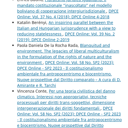
mandato costituzionale “inascoltato” nel modello
boliviano di cooperazione intergiurisdizionale
,
DPCE
Online: Vol. 37 No. 4 (2018): DPCE Online 4-2018
Katalin Berényi,
An inspiring parallel between the
Italian and Hungarian jurisprudence with a view to
reducing statelessness
,
DPCE Online: Vol. 39 No. 2
(2019): DPCE Online 2-2019
Paola Daniela De la Rocha Rada,
Blanquitud and
environment. The legacies of liberal multiculturalism
in the formulation of the rights of nature and the
environment
,
DPCE Online: Vol. 58 No. SP2 (2023):
DPCE Online - SP2 2023 - Il costituzionalismo
ambientale fra antropocentrismo e biocentrismo.
Nuove prospettive dal Diritto comparato – A cura di D.
Amirante e R. Tarchi
Vincenza Conte,
Per una teoria civilistica del danno
climatico. Interessi non appropriativi, tecniche
processuali per diritti trans-soggettivi, dimensione
intergenerazionale dei diritti fondamentali
,
DPCE
Online: Vol. 58 No. SP2 (2023): DPCE Online - SP2 2023
- Il costituzionalismo ambientale fra antropocentrismo
e biocentrismo. Nuove prospettive dal Diritto