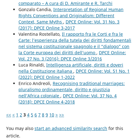
comparato – A cura di D. Amirante e R. Tarchi
Gonzalo Candia,
Interpretation of Regional Human
Rights Conventions and Originalism: Different
Context, Same Myths
,
DPCE Online: Vol. 31 No. 3
(2017): DPCE Online 3-2017
Valentina Rostellato,
Il rapporto fra le Corti e fra le
Carte: l’esperienza della tutela dei diritti fondamentali
nel sistema costituzionale spagnolo e il “dialogo” con
la Corte europea dei diritti dell’uomo
,
DPCE Online:
Vol. 27 No. 3 (2016): DPCE Online 3/2016
Luca Rinaldi,
Intelligenza artificiale, diritti e doveri
nella Costituzione italiana
,
DPCE Online: Vol. 51 No. 1
(2022): DPCE Online 1-2022
Enrico Andreoli,
Recognising traditional marriages:
pluralismo ordinamentale, diritto e giustizia
nell’Africa coloniale
,
DPCE Online: Vol. 37 No. 4
(2018): DPCE Online 4-2018
<<
<
1
2
3
4
5
6
7
8
9
10
>
>>
You may also
start an advanced similarity search
for this
article.