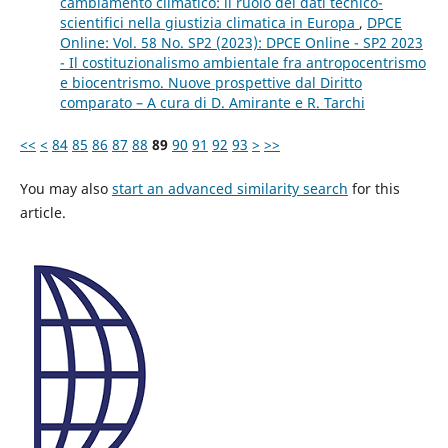
cambiamento climatico: il ruolo dei dati tecnico-
scientifici nella giustizia climatica in Europa
,
DPCE
Online: Vol. 58 No. SP2 (2023): DPCE Online - SP2 2023
- Il costituzionalismo ambientale fra antropocentrismo
e biocentrismo. Nuove prospettive dal Diritto
comparato – A cura di D. Amirante e R. Tarchi
<<
<
84
85
86
87
88
89
90
91
92
93
>
>>
You may also
start an advanced similarity search
for this
article.