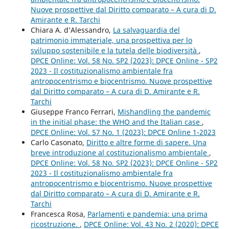
Nuove prospettive dal Diritto comparato – A cura di D.
Amirante e R. Tarchi
Chiara A. d’Alessandro,
La salvaguardia del
patrimonio immateriale, una prospettiva per lo
sviluppo sostenibile e la tutela delle biodiversità
,
DPCE Online: Vol. 58 No. SP2 (2023): DPCE Online - SP2
2023 - Il costituzionalismo ambientale fra
antropocentrismo e biocentrismo. Nuove prospettive
dal Diritto comparato – A cura di D. Amirante e R.
Tarchi
Giuseppe Franco Ferrari,
Mishandling the pandemic
in the initial phase: the WHO and the Italian case
,
DPCE Online: Vol. 57 No. 1 (2023): DPCE Online 1-2023
Carlo Casonato,
Diritto e altre forme di sapere. Una
breve introduzione al costituzionalismo ambientale
,
DPCE Online: Vol. 58 No. SP2 (2023): DPCE Online - SP2
2023 - Il costituzionalismo ambientale fra
antropocentrismo e biocentrismo. Nuove prospettive
dal Diritto comparato – A cura di D. Amirante e R.
Tarchi
Francesca Rosa,
Parlamenti e pandemia: una prima
ricostruzione.
,
DPCE Online: Vol. 43 No. 2 (2020): DPCE