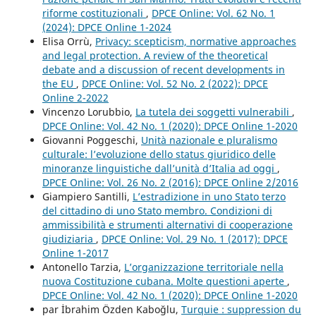
riforme costituzionali
,
DPCE Online: Vol. 62 No. 1
(2024): DPCE Online 1-2024
Elisa Orrù,
Privacy: scepticism, normative approaches
and legal protection. A review of the theoretical
debate and a discussion of recent developments in
the EU
,
DPCE Online: Vol. 52 No. 2 (2022): DPCE
Online 2-2022
Vincenzo Lorubbio,
La tutela dei soggetti vulnerabili
,
DPCE Online: Vol. 42 No. 1 (2020): DPCE Online 1-2020
Giovanni Poggeschi,
Unità nazionale e pluralismo
culturale: l’evoluzione dello status giuridico delle
minoranze linguistiche dall’unità d’Italia ad oggi
,
DPCE Online: Vol. 26 No. 2 (2016): DPCE Online 2/2016
Giampiero Santilli,
L’estradizione in uno Stato terzo
del cittadino di uno Stato membro. Condizioni di
ammissibilità e strumenti alternativi di cooperazione
giudiziaria
,
DPCE Online: Vol. 29 No. 1 (2017): DPCE
Online 1-2017
Antonello Tarzia,
L’organizzazione territoriale nella
nuova Costituzione cubana. Molte questioni aperte
,
DPCE Online: Vol. 42 No. 1 (2020): DPCE Online 1-2020
par İbrahim Özden Kaboğlu,
Turquie : suppression du