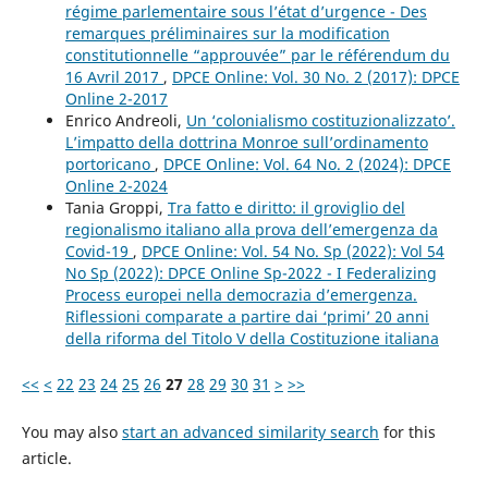
régime parlementaire sous l’état d’urgence - Des
remarques préliminaires sur la modification
constitutionnelle “approuvée” par le référendum du
16 Avril 2017
,
DPCE Online: Vol. 30 No. 2 (2017): DPCE
Online 2-2017
Enrico Andreoli,
Un ‘colonialismo costituzionalizzato’.
L’impatto della dottrina Monroe sull’ordinamento
portoricano
,
DPCE Online: Vol. 64 No. 2 (2024): DPCE
Online 2-2024
Tania Groppi,
Tra fatto e diritto: il groviglio del
regionalismo italiano alla prova dell’emergenza da
Covid-19
,
DPCE Online: Vol. 54 No. Sp (2022): Vol 54
No Sp (2022): DPCE Online Sp-2022 - I Federalizing
Process europei nella democrazia d’emergenza.
Riflessioni comparate a partire dai ‘primi’ 20 anni
della riforma del Titolo V della Costituzione italiana
<<
<
22
23
24
25
26
27
28
29
30
31
>
>>
You may also
start an advanced similarity search
for this
article.