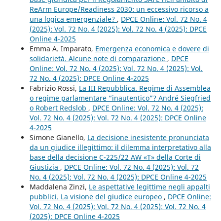
ReArm Europe/Readiness 2030: un eccessivo ricorso a
una logica emergenziale?
,
DPCE Online: Vol. 72 No. 4
(2025): Vol. 72 No. 4 (2025): Vol. 72 No. 4 (2025): DPCE
Online 4-2025
Emma A. Imparato,
Emergenza economica e dovere di
solidarietà. Alcune note di comparazione
,
DPCE
Online: Vol. 72 No. 4 (2025): Vol. 72 No. 4 (2025): Vol.
72 No. 4 (2025): DPCE Online 4-2025
Fabrizio Rossi,
La III Repubblica. Regime di Assemblea
o regime parlamentare “inautentico”? André Siegfried
o Robert Redslob
,
DPCE Online: Vol. 72 No. 4 (2025):
Vol. 72 No. 4 (2025): Vol. 72 No. 4 (2025): DPCE Online
4-2025
Simone Gianello,
La decisione inesistente pronunciata
da un giudice illegittimo: il dilemma interpretativo alla
base della decisione C-225/22 AW «T» della Corte di
Giustizia
,
DPCE Online: Vol. 72 No. 4 (2025): Vol. 72
No. 4 (2025): Vol. 72 No. 4 (2025): DPCE Online 4-2025
Maddalena Zinzi,
Le aspettative legittime negli appalti
pubblici. La visione del giudice europeo
,
DPCE Online:
Vol. 72 No. 4 (2025): Vol. 72 No. 4 (2025): Vol. 72 No. 4
(2025): DPCE Online 4-2025