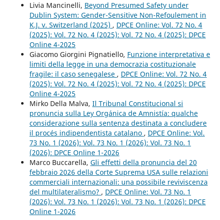
Livia Mancinelli,
Beyond Presumed Safety under
Dublin System: Gender-Sensitive Non-Refoulement in
K.J. v. Switzerland (2025)
,
DPCE Online: Vol. 72 No. 4
(2025): Vol. 72 No. 4 (2025): Vol. 72 No. 4 (2025): DPCE
Online 4-2025
Giacomo Giorgini Pignatiello,
Funzione interpretativa e
limiti della legge in una democrazia costituzionale
fragile: il caso senegalese
,
DPCE Online: Vol. 72 No. 4
(2025): Vol. 72 No. 4 (2025): Vol. 72 No. 4 (2025): DPCE
Online 4-2025
Mirko Della Malva,
Il Tribunal Constitucional si
pronuncia sulla Ley Orgánica de Amnistía: qualche
considerazione sulla sentenza destinata a concludere
il procés indipendentista catalano
,
DPCE Online: Vol.
73 No. 1 (2026): Vol. 73 No. 1 (2026): Vol. 73 No. 1
(2026): DPCE Online 1-2026
Marco Buccarella,
Gli effetti della pronuncia del 20
febbraio 2026 della Corte Suprema USA sulle relazioni
commerciali internazionali: una possibile reviviscenza
del multilateralismo?
,
DPCE Online: Vol. 73 No. 1
(2026): Vol. 73 No. 1 (2026): Vol. 73 No. 1 (2026): DPCE
Online 1-2026