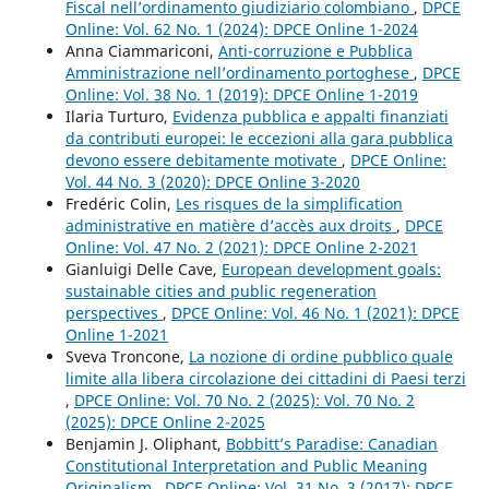
Fiscal nell’ordinamento giudiziario colombiano
,
DPCE
Online: Vol. 62 No. 1 (2024): DPCE Online 1-2024
Anna Ciammariconi,
Anti-corruzione e Pubblica
Amministrazione nell’ordinamento portoghese
,
DPCE
Online: Vol. 38 No. 1 (2019): DPCE Online 1-2019
Ilaria Turturo,
Evidenza pubblica e appalti finanziati
da contributi europei: le eccezioni alla gara pubblica
devono essere debitamente motivate
,
DPCE Online:
Vol. 44 No. 3 (2020): DPCE Online 3-2020
Fredéric Colin,
Les risques de la simplification
administrative en matière d’accès aux droits
,
DPCE
Online: Vol. 47 No. 2 (2021): DPCE Online 2-2021
Gianluigi Delle Cave,
European development goals:
sustainable cities and public regeneration
perspectives
,
DPCE Online: Vol. 46 No. 1 (2021): DPCE
Online 1-2021
Sveva Troncone,
La nozione di ordine pubblico quale
limite alla libera circolazione dei cittadini di Paesi terzi
,
DPCE Online: Vol. 70 No. 2 (2025): Vol. 70 No. 2
(2025): DPCE Online 2-2025
Benjamin J. Oliphant,
Bobbitt’s Paradise: Canadian
Constitutional Interpretation and Public Meaning
Originalism
,
DPCE Online: Vol. 31 No. 3 (2017): DPCE