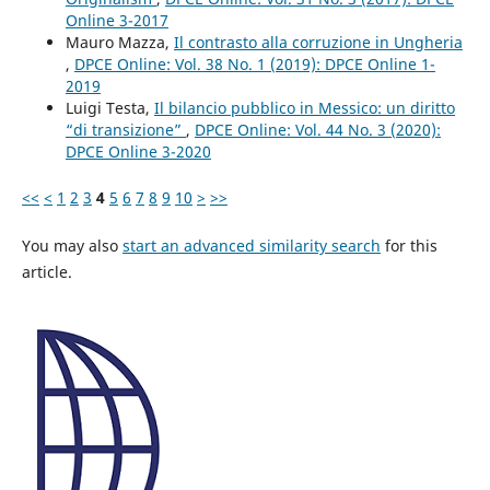
Online 3-2017
Mauro Mazza,
Il contrasto alla corruzione in Ungheria
,
DPCE Online: Vol. 38 No. 1 (2019): DPCE Online 1-
2019
Luigi Testa,
Il bilancio pubblico in Messico: un diritto
“di transizione”
,
DPCE Online: Vol. 44 No. 3 (2020):
DPCE Online 3-2020
<<
<
1
2
3
4
5
6
7
8
9
10
>
>>
You may also
start an advanced similarity search
for this
article.