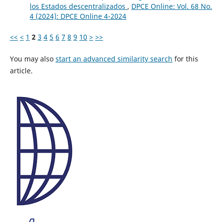
los Estados descentralizados
,
DPCE Online: Vol. 68 No.
4 (2024): DPCE Online 4-2024
<<
<
1
2
3
4
5
6
7
8
9
10
>
>>
You may also
start an advanced similarity search
for this
article.