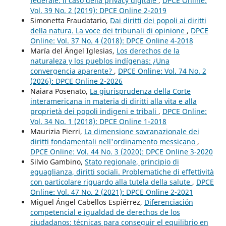
federale: il caso della privacy digitale
,
DPCE Online:
Vol. 39 No. 2 (2019): DPCE Online 2-2019
Simonetta Fraudatario,
Dai diritti dei popoli ai diritti
della natura. La voce dei tribunali di opinione
,
DPCE
Online: Vol. 37 No. 4 (2018): DPCE Online 4-2018
María del Ángel Iglesias,
Los derechos de la
naturaleza y los pueblos indígenas: ¿Una
convergencia aparente?
,
DPCE Online: Vol. 74 No. 2
(2026): DPCE Online 2-2026
Naiara Posenato,
La giurisprudenza della Corte
interamericana in materia di diritti alla vita e alla
proprietà dei popoli indigeni e tribali
,
DPCE Online:
Vol. 34 No. 1 (2018): DPCE Online 1-2018
Maurizia Pierri,
La dimensione sovranazionale dei
diritti fondamentali nell'ordinamento messicano
,
DPCE Online: Vol. 44 No. 3 (2020): DPCE Online 3-2020
Silvio Gambino,
Stato regionale, principio di
eguaglianza, diritti sociali. Problematiche di effettività
con particolare riguardo alla tutela della salute
,
DPCE
Online: Vol. 47 No. 2 (2021): DPCE Online 2-2021
Miguel Ángel Cabellos Espiérrez,
Diferenciación
competencial e igualdad de derechos de los
ciudadanos: técnicas para conseguir el equilibrio en