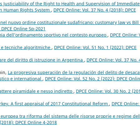
Justiciability of the Right to Health and Supervision of Immediate
ican Human Rights System
,
DPCE Online: Vol. 37 No. 4 (2018): DPCE
nel nuovo ordine costituzionale sudafricano: customary law vs Bill 
): DPCE Online Sp-2021
ia dell’ordinamento sportivo nel contesto europeo
,
DPCE Online: V
 e tecniche algoritmiche
,
DPCE Online: Vol. 51 No. 1 (2022): DPCE
re del diritto di istruzione in Argentina
,
DPCE Online: Vol. 37 No. 
hin,
La progresiva superación de la regulación del delito de desaca
tico e international
,
DPCE Online: Vol. 52 No. 2 (2022): DPCE Onlin
ttere piramidale e nesso indiretto
,
DPCE Online: Vol. 30 No. 2 (20
rkey. A first appraisal of 2017 Constitutional Reform
,
DPCE Online: 
e europea tra riforma del sistema delle risorse proprie e regime del
 (2018): DPCE Online 4-2018