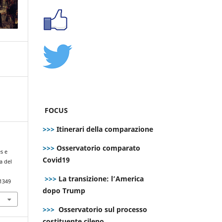
FOCUS
>>>
Itinerari della comparazione
>>>
Osservatorio comparato
es e
Covid19
a del
>>>
La transizione: l’America
.1349
dopo Trump
>>>
Osservatorio sul processo
costituente cileno