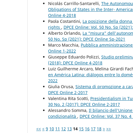
Nicolás Carrillo-Santarelli,
The Autonomous 
Obligations of States in the Inter- Amer
Online 4-2018
Paola Costantini,
La posizione della donna 
rights
,
DPCE Online: Vol. 50 No. Sp (2021
Alberto Orlando,
La “misura” dell'autonom
50 No. Sp (2021): DPCE Online Sp-2021
Marco Macchia,
Pubblica amministrazione
Online 1-2022
Giuseppe Eduardo Polizzi,
Studio prelimina
(2018): DPCE Online 4-2018
Luiz Guilherme Arcaro, Melina Girardi Fac
en América Latina: diálogos entre lo domés
2022
Giulia Orusa,
Sistema di promozione a cara
DPCE Online 2-2017
Valentina Rita Scotti,
Presidentialism in Tu
30 No. 2 (2017): DPCE Online 2-2017
Alessandro Somma,
Il bilancio dell’Union
condizionalità
,
DPCE Online: Vol. 37 No. 4
<<
<
9
10
11
12
13
14
15
16
17
18
>
>>