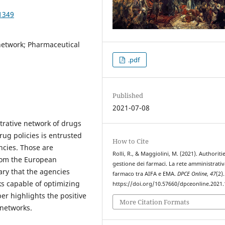
1349
 network; Pharmaceutical
.pdf
Published
2021-07-08
rative network of drugs
ug policies is entrusted
How to Cite
ncies. Those are
Rolli, R., & Maggiolini, M. (2021). Authoriti
rom the European
gestione dei farmaci. La rete amministrativ
ary that the agencies
farmaco tra AIFA e EMA.
DPCE Online
,
47
(2).
s capable of optimizing
https://doi.org/10.57660/dpceonline.2021
er highlights the positive
More Citation Formats
 networks.