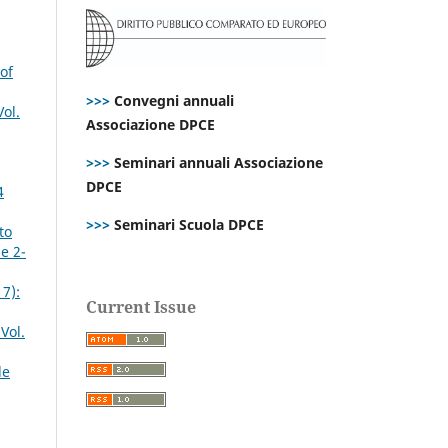
of
>>>
Convegni annuali
ol.
Associazione DPCE
>>>
Seminari annuali Associazione
DPCE
4
>>>
Seminari Scuola DPCE
to
e 2-
17):
Current Issue
Vol.
le