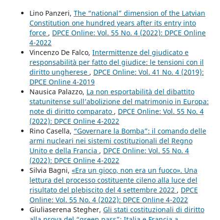
Lino Panzeri,
The “national” dimension of the Latvian
Constitution one hundred years after its entry into
force
,
DPCE Online: Vol. 55 No. 4 (2022): DPCE Online
4-2022
Vincenzo De Falco,
Intermittenze del giudicato e
responsabilità per fatto del giudice: le tensioni con il
diritto ungherese
,
DPCE Online: Vol. 41 No. 4 (2019):
DPCE Online 4-2019
Nausica Palazzo,
La non esportabilità del dibattito
statunitense sull’abolizione del matrimonio in Europa:
note di diritto comparato
,
DPCE Online: Vol. 55 No. 4
(2022): DPCE Online 4-2022
Rino Casella,
“Governare la Bomba”: il comando delle
armi nucleari nei sistemi costituzionali del Regno
Unito e della Francia
,
DPCE Online: Vol. 55 No. 4
(2022): DPCE Online 4-2022
Silvia Bagni,
«Era un gioco, non era un fuoco». Una
lettura del processo costituente cileno alla luce del
risultato del plebiscito del 4 settembre 2022
,
DPCE
Online: Vol. 55 No. 4 (2022): DPCE Online 4-2022
Giuliaserena Stegher,
Gli stati costituzionali di diritto
alla prova del “green pass”: Italia e Francia a