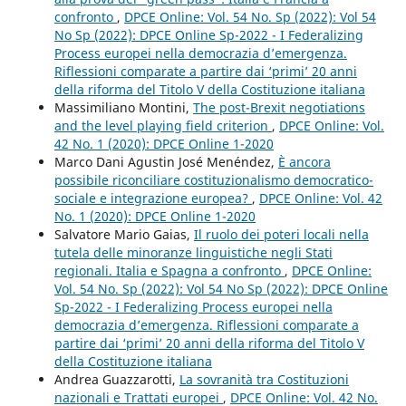
confronto
,
DPCE Online: Vol. 54 No. Sp (2022): Vol 54
No Sp (2022): DPCE Online Sp-2022 - I Federalizing
Process europei nella democrazia d’emergenza.
Riflessioni comparate a partire dai ‘primi’ 20 anni
della riforma del Titolo V della Costituzione italiana
Massimiliano Montini,
The post-Brexit negotiations
and the level playing field criterion
,
DPCE Online: Vol.
42 No. 1 (2020): DPCE Online 1-2020
Marco Dani Agustin José Menéndez,
È ancora
possibile riconciliare costituzionalismo democratico-
sociale e integrazione europea?
,
DPCE Online: Vol. 42
No. 1 (2020): DPCE Online 1-2020
Salvatore Mario Gaias,
Il ruolo dei poteri locali nella
tutela delle minoranze linguistiche negli Stati
regionali. Italia e Spagna a confronto
,
DPCE Online:
Vol. 54 No. Sp (2022): Vol 54 No Sp (2022): DPCE Online
Sp-2022 - I Federalizing Process europei nella
democrazia d’emergenza. Riflessioni comparate a
partire dai ‘primi’ 20 anni della riforma del Titolo V
della Costituzione italiana
Andrea Guazzarotti,
La sovranità tra Costituzioni
nazionali e Trattati europei
,
DPCE Online: Vol. 42 No.