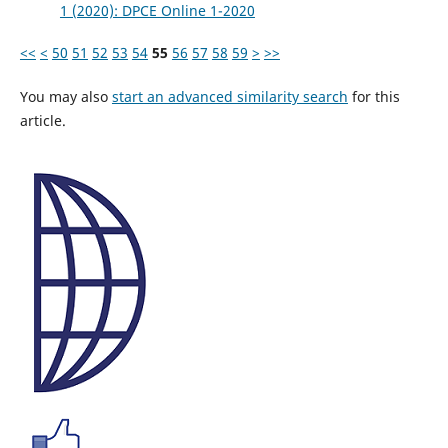
1 (2020): DPCE Online 1-2020
<<
<
50
51
52
53
54
55
56
57
58
59
>
>>
You may also
start an advanced similarity search
for this
article.