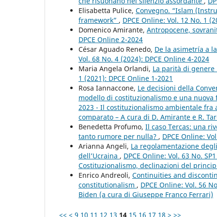
che risuonano nel silenzio assordante
,
DP
Elisabetta Pulice,
Convegno. “Islam (Instru
framework”
,
DPCE Online: Vol. 12 No. 1 (
Domenico Amirante,
Antropocene, sovranit
DPCE Online 2-2024
César Aguado Renedo,
De la asimetría a l
Vol. 68 No. 4 (2024): DPCE Online 4-2024
Maria Angela Orlandi,
La parità di gener
1 (2021): DPCE Online 1-2021
Rosa Iannaccone,
Le decisioni della Conve
modello di costituzionalismo e una nuova 
2023 - Il costituzionalismo ambientale fra
comparato – A cura di D. Amirante e R. Tar
Benedetta Profumo,
Il caso Tercas: una riv
tanto rumore per nulla?
,
DPCE Online: Vol
Arianna Angeli,
La regolamentazione degli s
dell’Ucraina
,
DPCE Online: Vol. 63 No. SP
Costituzionalismo, declinazioni del principi
Enrico Andreoli,
Continuities and discontin
constitutionalism
,
DPCE Online: Vol. 56 No
Biden (a cura di Giuseppe Franco Ferrari)
<<
<
9
10
11
12
13
14
15
16
17
18
>
>>