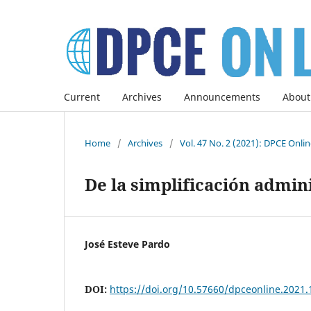
Current
Archives
Announcements
About
Home
/
Archives
/
Vol. 47 No. 2 (2021): DPCE Onli
De la simplificación admini
José Esteve Pardo
DOI:
https://doi.org/10.57660/dpceonline.2021.