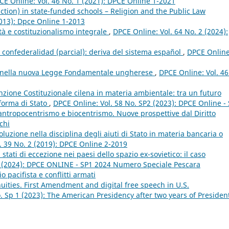
CE Online: Vol. 46 No. 1 (2021): DPCE Online 1-2021
ction) in state-funded schools – Religion and the Public Law
2013): Dpce Online 1-2013
à e costituzionalismo integrale
,
DPCE Online: Vol. 64 No. 2 (2024):
a confederalidad (parcial): deriva del sistema español
,
DPCE Online
e nella nuova Legge Fondamentale ungherese
,
DPCE Online: Vol. 46
nzione Costituzionale cilena in materia ambientale: tra un futuro
forma di Stato
,
DPCE Online: Vol. 58 No. SP2 (2023): DPCE Online -
 antropocentrismo e biocentrismo. Nuove prospettive dal Diritto
chi
oluzione nella disciplina degli aiuti di Stato in materia bancaria o
. 39 No. 2 (2019): DPCE Online 2-2019
tati di eccezione nei paesi dello spazio ex-sovietico: il caso
1 (2024): DPCE ONLINE - SP1 2024 Numero Speciale Pescara
o pacifista e conflitti armati
uities. First Amendment and digital free speech in U.S.
. Sp 1 (2023): The American Presidency after two years of Presiden