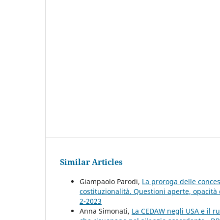
Similar Articles
Giampaolo Parodi,
La proroga delle conces
costituzionalità. Questioni aperte, opacit
2-2023
Anna Simonati,
La CEDAW negli USA e il ruo