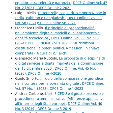
equilibrio tra celerità e garanzia
,
DPCE Online: Vol. 47
No. 2 (2021): DPCE Online 2-2021
Luigi Colella,
Fattore religioso, diritto e normazione in
India, Pakistan e Bangladesh
,
DPCE Online: Vol. 50
No. Sp (2021): DPCE Online Sp-2021
Francesco Cirillo,
Il principio di proporzionalità
nell’ambiente digitale: modelli di bilanciamento e
densità tecnologica
,
DPCE Online: Vol. 66 No. SP2
(2024): DPCE ONLINE - SP1 2025 - Giurisdizioni
costituzionali e poteri politici. Riflessioni in chiave
comparata - A cura di R. Tarchi
Gianpaolo Maria Ruotolo,
Le proposte di disciplina di
digital services e digital markets della Commissione
del 15 dicembre 2020
,
DPCE Online: Vol. 45 No. 4
(2020): DPCE Online 4-2020
Guido Smorto,
Il ruolo della comparazione giuridica
nella contesa per la sovranità digitale
,
DPCE Online:
Vol. 57 No. 1 (2023): DPCE Online 1-2023
Andrea Carbone,
L’art. 6 CEDU e il giusto processo e
procedimento amministrativo. Differenze applicative
all’interno degli Stati europei
,
DPCE Online: Vol. 40
No. 3 (2019): DPCE Online 3-2019