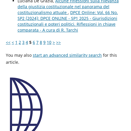
Luciana De Grazia,
Alcune riflessioni sulla rilevanza
della giustizia costituzionale nel panorama del
costituzionalismo attuale
,
DPCE Online: Vol. 66 No.
SP2 (2024): DPCE ONLINE - SP1 2025 - Giurisdizioni
costituzionali e poteri politici. Riflessioni in chiave
comparata - A cura di R. Tarchi
<<
<
1
2
3
4
5
6
7
8
9
10
>
>>
You may also
start an advanced similarity search
for this
article.