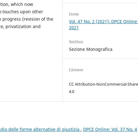
ration, which now
so touches upon other
Issue
in progress (revision of the
Vol. 47 No. 2 (2021): DPCE Online
e, privatization and
2021
Section
Sezione Monografica
License
CC Attribution-NonCommercial-Share
4.0
udio delle forme alternative di giustizia
,
DPCE Online: Vol. 37 No. 4