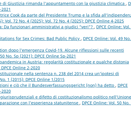
e di Giustizia rimanda l’appuntamento con la giustizia climatica
,
D
2-2021
trice Cook da parte del Presidente Trump e la sfida all’indipenden
): Vol. 72 No. 4 (2025): Vol. 72 No. 4 (2025): DPCE Online 4-2025
a: Da funzionari amministrativi a giudici “veri”?
,
DPCE Online: Vol.
tations for Sex Crimes: Bad Public Policy
,
DPCE Online: Vol. 49 No.
ation dopo l’emergenza Covid-19. Alcune riflessioni sulle recenti
 50 No. Sp (2021): DPCE Online Sp-2021
 pandemica in Austria: regolarità costituzionale e qualche distonia
): DPCE Online 2-2020
ostituzionale nella sentenza n. 238 del 2014 crea un’ipotesi di
 No. 1 (2015): DPCE Online 1/2015
anzioni e ciò che il Bundesverfassungsgericht (non) ha detto
,
DPCE
4-2020
giurisprudenziali e difetto di costituzionalismo politico nell’Union
mparazione con l’esperienza statunitense
,
DPCE Online: Vol. 50 No.