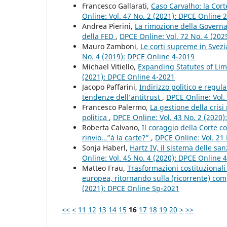
Francesco Gallarati,
Caso Carvalho: la Cort
Online: Vol. 47 No. 2 (2021): DPCE Online 
Andrea Pierini,
La rimozione della Governa
della FED
,
DPCE Online: Vol. 72 No. 4 (2025
Mauro Zamboni,
Le corti supreme in Svezi
No. 4 (2019): DPCE Online 4-2019
Michael Vitiello,
Expanding Statutes of Limi
(2021): DPCE Online 4-2021
Jacopo Paffarini,
Indirizzo politico e regul
tendenze dell’antitrust
,
DPCE Online: Vol.
Francesco Palermo,
La gestione della crisi
politica
,
DPCE Online: Vol. 43 No. 2 (2020
Roberta Calvano,
Il coraggio della Corte c
rinvio…”à la carte?”
,
DPCE Online: Vol. 21
Sonja Haberl,
Hartz IV, il sistema delle s
Online: Vol. 45 No. 4 (2020): DPCE Online 
Matteo Frau,
Trasformazioni costituzionali 
europea, ritornando sulla (ricorrente) co
(2021): DPCE Online Sp-2021
<<
<
11
12
13
14
15
16
17
18
19
20
>
>>