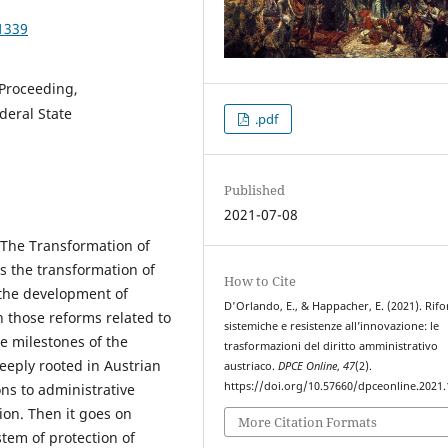
1339
 Proceeding,
ederal State
.pdf
Published
2021-07-08
 The Transformation of
s the transformation of
How to Cite
 the development of
D'Orlando, E., & Happacher, E. (2021). Rif
h those reforms related to
sistemiche e resistenze all’innovazione: le
e milestones of the
trasformazioni del diritto amministrativo
deeply rooted in Austrian
austriaco.
DPCE Online
,
47
(2).
https://doi.org/10.57660/dpceonline.2021
ons to administrative
ion. Then it goes on
More Citation Formats
stem of protection of