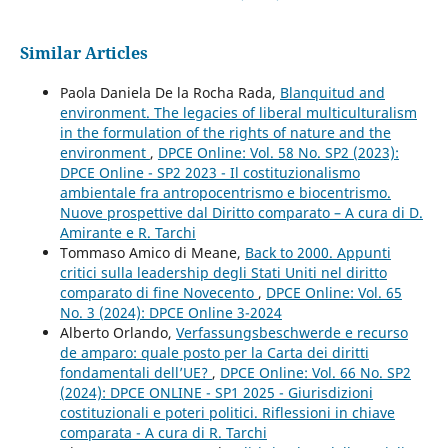
Similar Articles
Paola Daniela De la Rocha Rada,
Blanquitud and
environment. The legacies of liberal multiculturalism
in the formulation of the rights of nature and the
environment
,
DPCE Online: Vol. 58 No. SP2 (2023):
DPCE Online - SP2 2023 - Il costituzionalismo
ambientale fra antropocentrismo e biocentrismo.
Nuove prospettive dal Diritto comparato – A cura di D.
Amirante e R. Tarchi
Tommaso Amico di Meane,
Back to 2000. Appunti
critici sulla leadership degli Stati Uniti nel diritto
comparato di fine Novecento
,
DPCE Online: Vol. 65
No. 3 (2024): DPCE Online 3-2024
Alberto Orlando,
Verfassungsbeschwerde e recurso
de amparo: quale posto per la Carta dei diritti
fondamentali dell’UE?
,
DPCE Online: Vol. 66 No. SP2
(2024): DPCE ONLINE - SP1 2025 - Giurisdizioni
costituzionali e poteri politici. Riflessioni in chiave
comparata - A cura di R. Tarchi