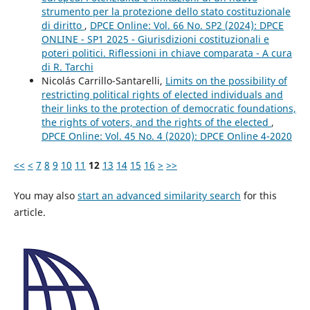
strumento per la protezione dello stato costituzionale
di diritto
,
DPCE Online: Vol. 66 No. SP2 (2024): DPCE
ONLINE - SP1 2025 - Giurisdizioni costituzionali e
poteri politici. Riflessioni in chiave comparata - A cura
di R. Tarchi
Nicolás Carrillo-Santarelli,
Limits on the possibility of
restricting political rights of elected individuals and
their links to the protection of democratic foundations,
the rights of voters, and the rights of the elected
,
DPCE Online: Vol. 45 No. 4 (2020): DPCE Online 4-2020
<<
<
7
8
9
10
11
12
13
14
15
16
>
>>
You may also
start an advanced similarity search
for this
article.