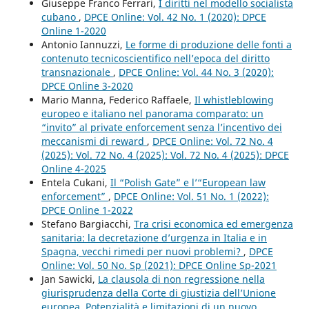
Giuseppe Franco Ferrari,
I diritti nel modello socialista
cubano
,
DPCE Online: Vol. 42 No. 1 (2020): DPCE
Online 1-2020
Antonio Iannuzzi,
Le forme di produzione delle fonti a
contenuto tecnicoscientifico nell’epoca del diritto
transnazionale
,
DPCE Online: Vol. 44 No. 3 (2020):
DPCE Online 3-2020
Mario Manna, Federico Raffaele,
Il whistleblowing
europeo e italiano nel panorama comparato: un
“invito” al private enforcement senza l’incentivo dei
meccanismi di reward
,
DPCE Online: Vol. 72 No. 4
(2025): Vol. 72 No. 4 (2025): Vol. 72 No. 4 (2025): DPCE
Online 4-2025
Entela Cukani,
Il “Polish Gate” e l’“European law
enforcement”
,
DPCE Online: Vol. 51 No. 1 (2022):
DPCE Online 1-2022
Stefano Bargiacchi,
Tra crisi economica ed emergenza
sanitaria: la decretazione d’urgenza in Italia e in
Spagna, vecchi rimedi per nuovi problemi?
,
DPCE
Online: Vol. 50 No. Sp (2021): DPCE Online Sp-2021
Jan Sawicki,
La clausola di non regressione nella
giurisprudenza della Corte di giustizia dell’Unione
europea. Potenzialità e limitazioni di un nuovo