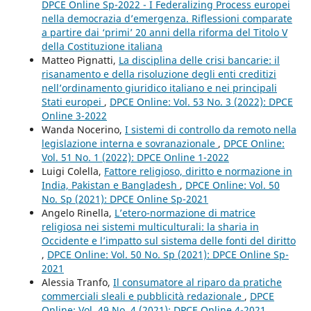
DPCE Online Sp-2022 - I Federalizing Process europei
nella democrazia d’emergenza. Riflessioni comparate
a partire dai ‘primi’ 20 anni della riforma del Titolo V
della Costituzione italiana
Matteo Pignatti,
La disciplina delle crisi bancarie: il
risanamento e della risoluzione degli enti creditizi
nell’ordinamento giuridico italiano e nei principali
Stati europei
,
DPCE Online: Vol. 53 No. 3 (2022): DPCE
Online 3-2022
Wanda Nocerino,
I sistemi di controllo da remoto nella
legislazione interna e sovranazionale
,
DPCE Online:
Vol. 51 No. 1 (2022): DPCE Online 1-2022
Luigi Colella,
Fattore religioso, diritto e normazione in
India, Pakistan e Bangladesh
,
DPCE Online: Vol. 50
No. Sp (2021): DPCE Online Sp-2021
Angelo Rinella,
L’etero-normazione di matrice
religiosa nei sistemi multiculturali: la sharia in
Occidente e l’impatto sul sistema delle fonti del diritto
,
DPCE Online: Vol. 50 No. Sp (2021): DPCE Online Sp-
2021
Alessia Tranfo,
Il consumatore al riparo da pratiche
commerciali sleali e pubblicità redazionale
,
DPCE
Online: Vol. 49 No. 4 (2021): DPCE Online 4-2021