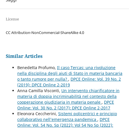
License
CC Attribution-NonCommercial-ShareAlike 4.0
Similar Articles
Benedetta Profumo,
Il caso Tercas: una rivoluzione
nella disciplina degli aiuti di Stato in materia bancaria
o tanto rumore per nulla?
,
DPCE Online: Vol. 39 No. 2
(2019): DPCE Online 2-2019
Anna Camilla Visconti,
Un intervento chiarificatore in
materia di doppia incriminabilità nel contesto della
cooperazione giudiziaria in materia penale
,
DPCE
Online: Vol. 30 No. 2 (2017): DPCE Online 2-2017
Eleonora Ceccherini,
Sistemi policentrici e principio
collaborativo nell’emergenza pandemica
,
DPCE
Online: Vol. 54 No. Sp (2022): Vol 54 No Sp (2022):