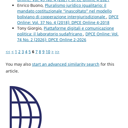
Enrico Buono,
Pluralismo jurídico igualitario: il
mandato costituzionale “inascoltato” nel modello
boliviano di cooperazione intergiurisdizionale
,
DPCE
Online: Vol. 37 No. 4 (2018): DPCE Online 4-2018
Tony Giorgio,
Piattaforme digitali e comunicazione
politica: il laboratorio sudafricano
,
DPCE Online: Vol.
74 No. 2 (2026): DPCE Online 2-2026
<<
<
1
2
3
4
5
6
7
8
9
10
>
>>
You may also
start an advanced similarity search
for this
article.