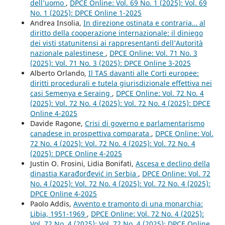
dell’uomo
,
DPCE Online: Vol. 69 No. 1 (2025): Vol. 69
No. 1 (2025): DPCE Online 1-2025
Andrea Insolia,
In direzione ostinata e contraria… al
diritto della cooperazione internazionale: il diniego
dei visti statunitensi ai rappresentanti dell’Autorità
nazionale palestinese
,
DPCE Online: Vol. 71 No. 3
(2025): Vol. 71 No. 3 (2025): DPCE Online 3-2025
Alberto Orlando,
Il TAS davanti alle Corti europee:
diritti procedurali e tutela giurisdizionale effettiva nei
casi Semenya e Seraing
,
DPCE Online: Vol. 72 No. 4
(2025): Vol. 72 No. 4 (2025): Vol. 72 No. 4 (2025): DPCE
Online 4-2025
Davide Ragone,
Crisi di governo e parlamentarismo
canadese in prospettiva comparata
,
DPCE Online: Vol.
72 No. 4 (2025): Vol. 72 No. 4 (2025): Vol. 72 No. 4
(2025): DPCE Online 4-2025
Justin O. Frosini, Lidia Bonifati,
Ascesa e declino della
dinastia Karađorđević in Serbia
,
DPCE Online: Vol. 72
No. 4 (2025): Vol. 72 No. 4 (2025): Vol. 72 No. 4 (2025):
DPCE Online 4-2025
Paolo Addis,
Avvento e tramonto di una monarchia:
Libia, 1951-1969
,
DPCE Online: Vol. 72 No. 4 (2025):
Vol. 72 No. 4 (2025): Vol. 72 No. 4 (2025): DPCE Online