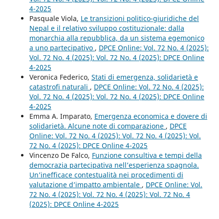
4-2025
Pasquale Viola,
Le transizioni politico-giuridiche del
Nepal e il relativo sviluppo costituzionale: dalla
monarchia alla repubblica, da un sistema egemonico
a uno partecipativo
,
DPCE Online: Vol. 72 No. 4 (2025):
Vol. 72 No. 4 (2025): Vol. 72 No. 4 (2025): DPCE Online
4-2025
Veronica Federico,
Stati di emergenza, solidarietà e
catastrofi naturali
,
DPCE Online: Vol. 72 No. 4 (2025):
Vol. 72 No. 4 (2025): Vol. 72 No. 4 (2025): DPCE Online
4-2025
Emma A. Imparato,
Emergenza economica e dovere di
solidarietà. Alcune note di comparazione
,
DPCE
Online: Vol. 72 No. 4 (2025): Vol. 72 No. 4 (2025): Vol.
72 No. 4 (2025): DPCE Online 4-2025
Vincenzo De Falco,
Funzione consultiva e tempi della
democrazia partecipativa nell’esperienza spagnola.
Un’inefficace contestualità nei procedimenti di
valutazione d’impatto ambientale
,
DPCE Online: Vol.
72 No. 4 (2025): Vol. 72 No. 4 (2025): Vol. 72 No. 4
(2025): DPCE Online 4-2025