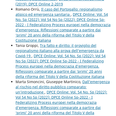
(2019): DPCE Online 2-2019
Romano Orrù,
Il caso del Portogallo: regionalismo
atipico ed emergenza sanitaria
,
DPCE Online: Vol. 54
No. Sp (2022): Vol 54 No Sp (2022): DPCE Online Sp-
2022 - I Federalizing Process europei nella democrazia
d’emergenza. Riflessioni comparate a partire dai
‘primi’ 20 anni della riforma del Titolo V della
Costituzione italiana
Tania Groppi,
Tra fatto e diritto: il groviglio del
regionalismo italiano alla prova dell’emergenza da
Covid-19
,
DPCE Online: Vol. 54 No. Sp (2022): Vol 54
No Sp (2022): DPCE Online Sp-2022 - I Federalizing
Process europei nella democrazia d’emergenza.
Riflessioni comparate a partire dai ‘primi’ 20 anni
della riforma del Titolo V della Costituzione italiana
Marta Simoncini, Giuseppe Martinico,
Dall’emergenza
al rischio nel diritto pubblico comparato:
un’introduzione
,
DPCE Online: Vol. 54 No. Sp (2022):
Vol 54 No Sp (2022): DPCE Online Sp-2022 - I
Federalizing Process europei nella democrazia
d’emergenza. Riflessioni comparate a partire dai
‘primi’ 20 anni della riforma del Titolo V della