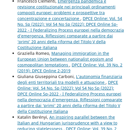
Francesco Clementi,
Emergenza pandemica e
revisione costituzionale nei principali ordinamenti
composti europei: problemi e prospettive tra
concentrazione e concertazione
,
DPCE Online: Vol. 54
No. Sp (2022): Vol 54 No Sp (2022): DPCE Online Sp-
2022 - I Federalizing Process europei nella democrazia
d’emergenza. Riflessioni comparate a partire dai
‘primi’ 20 anni della riforma del Titolo V della
Costituzione italiana
Graziella Romeo,
Managing immigration in the
European Union between nationalist egoism and
cosmopolitan temptations
,
DPCE Online: Vol. 39 No. 2
(2019): DPCE Online 2-2019
Giuliana Giuseppina Carboni,
L’autonomia finanziaria
degli enti territoriali tra modelli e attuazione
,
DPCE
Online: Vol. 54 No. Sp (2022): Vol 54 No Sp (2022):
DPCE Online Sp-2022 - I Federalizing Process europei
nella democrazia d’emergenza. Riflessioni comparate
a partire dai ‘primi’ 20 anni della riforma del Titolo V
della Costituzione italiana
Katalin Berényi,
An inspiring parallel between the
Italian and Hungarian jurisprudence with a view to
reducing statelessness
,
DPCE Online: Vol. 39 No. 2