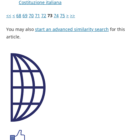
Costituzione italiana
<<
<
68
69
70
71
72
73
74
75
>
>>
You may also
start an advanced similarity search
for this
article.