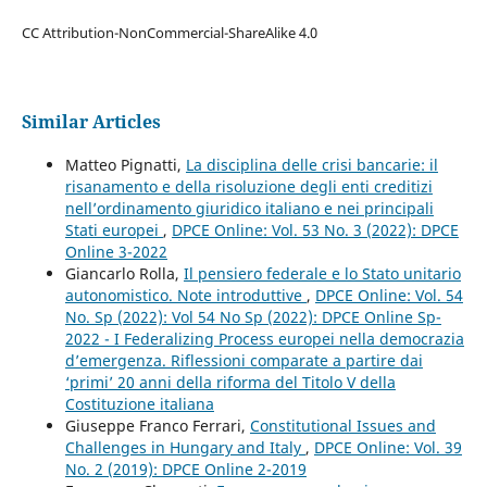
CC Attribution-NonCommercial-ShareAlike 4.0
Similar Articles
Matteo Pignatti,
La disciplina delle crisi bancarie: il
risanamento e della risoluzione degli enti creditizi
nell’ordinamento giuridico italiano e nei principali
Stati europei
,
DPCE Online: Vol. 53 No. 3 (2022): DPCE
Online 3-2022
Giancarlo Rolla,
Il pensiero federale e lo Stato unitario
autonomistico. Note introduttive
,
DPCE Online: Vol. 54
No. Sp (2022): Vol 54 No Sp (2022): DPCE Online Sp-
2022 - I Federalizing Process europei nella democrazia
d’emergenza. Riflessioni comparate a partire dai
‘primi’ 20 anni della riforma del Titolo V della
Costituzione italiana
Giuseppe Franco Ferrari,
Constitutional Issues and
Challenges in Hungary and Italy
,
DPCE Online: Vol. 39
No. 2 (2019): DPCE Online 2-2019