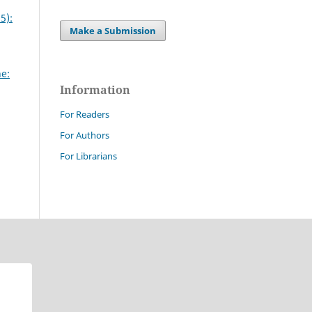
5):
Make a Submission
e:
Information
For Readers
For Authors
For Librarians