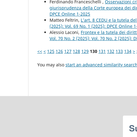
Ferdinando Franceschelli ,
Osservazioni cri
giurisprudenza della Corte europea dei di
DPCE Online 1-2025
Matteo Feltrin,
L’art. 8 CEDU e la tutela d
(2025): Vol. 69 No. 1 (2025): DPCE Online 
Alessio Laconi,
Frontex e la tutela dei diri
Vol. 70 No. 2 (2025): Vol. 70 No. 2 (2025):
<<
<
125
126
127
128
129
130
131
132
133
134
>
You may also
start an advanced similarity searc