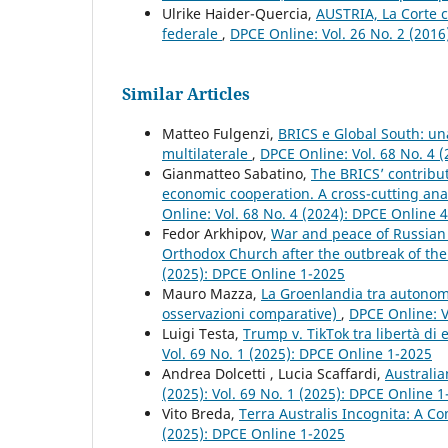
Ulrike Haider-Quercia,
AUSTRIA, La Corte c
federale
,
DPCE Online: Vol. 26 No. 2 (201
Similar Articles
Matteo Fulgenzi,
BRICS e Global South: un
multilaterale
,
DPCE Online: Vol. 68 No. 4 
Gianmatteo Sabatino,
The BRICS’ contribut
economic cooperation. A cross-cutting an
Online: Vol. 68 No. 4 (2024): DPCE Online 
Fedor Arkhipov,
War and peace of Russian O
Orthodox Church after the outbreak of th
(2025): DPCE Online 1-2025
Mauro Mazza,
La Groenlandia tra autonom
osservazioni comparative)
,
DPCE Online: V
Luigi Testa,
Trump v. TikTok tra libertà di
Vol. 69 No. 1 (2025): DPCE Online 1-2025
Andrea Dolcetti , Lucia Scaffardi,
Australi
(2025): Vol. 69 No. 1 (2025): DPCE Online 
Vito Breda,
Terra Australis Incognita: A C
(2025): DPCE Online 1-2025