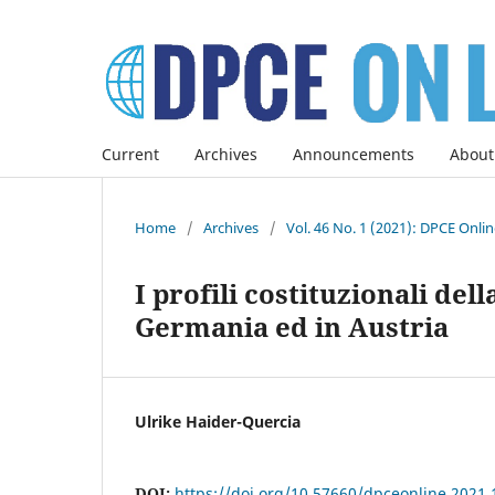
Current
Archives
Announcements
About
Home
/
Archives
/
Vol. 46 No. 1 (2021): DPCE Onli
I profili costituzionali del
Germania ed in Austria
Ulrike Haider-Quercia
DOI:
https://doi.org/10.57660/dpceonline.2021.