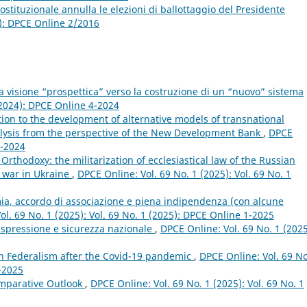
ostituzionale annulla le elezioni di ballottaggio del Presidente
6): DPCE Online 2/2016
a visione “prospettica” verso la costruzione di un “nuovo” sistema
(2024): DPCE Online 4-2024
ion to the development of alternative models of transnational
alysis from the perspective of the New Development Bank
,
DPCE
4-2024
rthodoxy: the militarization of ecclesiastical law of the Russian
e war in Ukraine
,
DPCE Online: Vol. 69 No. 1 (2025): Vol. 69 No. 1
ia, accordo di associazione e piena indipendenza (con alcune
ol. 69 No. 1 (2025): Vol. 69 No. 1 (2025): DPCE Online 1-2025
 espressione e sicurezza nazionale
,
DPCE Online: Vol. 69 No. 1 (2025
an Federalism after the Covid-19 pandemic
,
DPCE Online: Vol. 69 No
1-2025
omparative Outlook
,
DPCE Online: Vol. 69 No. 1 (2025): Vol. 69 No. 1