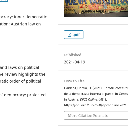
ocracy; inner democratic
ution; Austrian law on
.pdf
Published
2021-04-19
 and laws on political
e review highlights the
atic order of political
How to Cite
Haider-Quercia, U. (2021). I profili costituz
della democrazia interna ai partiti in Germ
 of democracy: protected
in Austria.
DPCE Online
,
46
(1).
https://doi.org/10.57660/dpceonline.2021
More Citation Formats