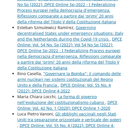
No Sp (2022): DPCE Online Sp-2022 - I Federalizing
Process europei nella democrazia d’emergenza.
Riflessioni comparate a partire dai ‘primi’ 20 anni
della riforma del Titolo V della Costituzione italiana
Esteban Szmulewicz Ramírez,
Governing
decentralised States under emergency situations: Italy
and the Netherlands during the Covid-19 crisis
,
DPCE
Online: Vol. 54 No. Sp (2022): Vol 54 No Sp (2022):
DPCE Online Sp-2022 - I Federalizing Process europei
nella democrazia d’emergenza. Riflessioni comparate
a partire dai ‘primi’ 20 anni della riforma del Titolo V
della Costituzione italiana
Rino Casella,
“Governare la Bomba”: il comando delle
armi nucleari nei sistemi costituzionali del Regno
Unito e della Francia
,
DPCE Online: Vol. 55 No. 4
(2022): DPCE Online 4-2022
Maria Chiara Locchi,
La forma di governo
nell’evoluzione del costituzionalismo cubano
,
DPCE
Online: Vol. 42 No. 1 (2020): DPCE Online 1-2020
Luca Pietro Vanoni,
Gli obblighi vaccinali negli Stati
Uniti tra separazione orizzontale e verticale dei poteri
,
DPCE Online: Vol. 55 No. 4 (2022): DPCE Online 4-