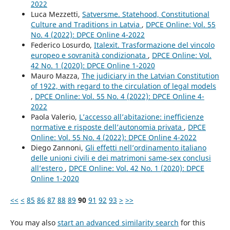
2022
Luca Mezzetti,
Satversme. Statehood, Constitutional
Culture and Traditions in Latvia
,
DPCE Online: Vol. 55
No. 4 (2022): DPCE Online 4-2022
Federico Losurdo,
Italexit. Trasformazione del vincolo
europeo e sovranità condizionata
,
DPCE Online: Vol.
42 No. 1 (2020): DPCE Online 1-2020
Mauro Mazza,
The judiciary in the Latvian Constitution
of 1922, with regard to the circulation of legal models
,
DPCE Online: Vol. 55 No. 4 (2022): DPCE Online 4-
2022
Paola Valerio,
L’accesso all’abitazione: inefficienze
normative e risposte dell’autonomia privata
,
DPCE
Online: Vol. 55 No. 4 (2022): DPCE Online 4-2022
Diego Zannoni,
Gli effetti nell’ordinamento italiano
delle unioni civili e dei matrimoni same-sex conclusi
all’estero
,
DPCE Online: Vol. 42 No. 1 (2020): DPCE
Online 1-2020
<<
<
85
86
87
88
89
90
91
92
93
>
>>
You may also
start an advanced similarity search
for this