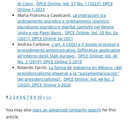
di Cipro
,
DPCE Online: Vol. 57 No. 1 (2023): DPCE
Online 1-2023
Maria Francesca Cavalcanti,
Le interazioni tra
ordinamento giuridico e ordinamento islamico:
pluralismo giuridico e marital captivity nel Regno
Unito e nei Paesi Bassi
,
DPCE Online: Vol. 50 No. Sp
(2021): DPCE Online Sp-2021
Andrea Carbone,
L’art. 6 CEDU e il giusto processo e
procedimento amministrativo. Differenze applicative
all’interno degli Stati europei
,
DPCE Online: Vol. 40
No. 3 (2019): DPCE Online 3-2019
Rolando Tarchi,
La forma de gobierno en México: ¿del
presidencialismo imperial a la “parlamentarización”
del presidencialismo?
,
DPCE Online: Vol. 44 No. 3
(2020): DPCE Online 3-2020
1
2
3
4
5
6
7
8
9
10
>
>>
You may also
start an advanced similarity search
for this
article.