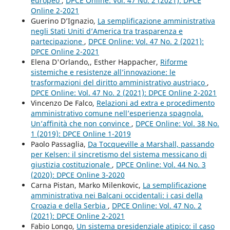
europeo
,
DPCE Online: Vol. 47 No. 2 (2021): DPCE
Online 2-2021
Guerino D’Ignazio,
La semplificazione amministrativa
negli Stati Uniti d’America tra trasparenza e
partecipazione
,
DPCE Online: Vol. 47 No. 2 (2021):
DPCE Online 2-2021
Elena D'Orlando,, Esther Happacher,
Riforme
sistemiche e resistenze all’innovazione: le
trasformazioni del diritto amministrativo austriaco
,
DPCE Online: Vol. 47 No. 2 (2021): DPCE Online 2-2021
Vincenzo De Falco,
Relazioni ad extra e procedimento
amministrativo comune nell’esperienza spagnola.
Un’affinità che non convince
,
DPCE Online: Vol. 38 No.
1 (2019): DPCE Online 1-2019
Paolo Passaglia,
Da Tocqueville a Marshall, passando
per Kelsen: il sincretismo del sistema messicano di
giustizia costituzionale
,
DPCE Online: Vol. 44 No. 3
(2020): DPCE Online 3-2020
Carna Pistan, Marko Milenkovic,
La semplificazione
amministrativa nei Balcani occidentali: i casi della
Croazia e della Serbia
,
DPCE Online: Vol. 47 No. 2
(2021): DPCE Online 2-2021
Fabio Longo,
Un sistema presidenziale atipico: il caso