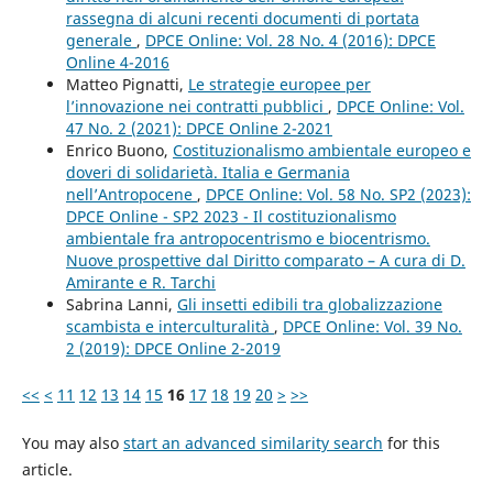
rassegna di alcuni recenti documenti di portata
generale
,
DPCE Online: Vol. 28 No. 4 (2016): DPCE
Online 4-2016
Matteo Pignatti,
Le strategie europee per
l’innovazione nei contratti pubblici
,
DPCE Online: Vol.
47 No. 2 (2021): DPCE Online 2-2021
Enrico Buono,
Costituzionalismo ambientale europeo e
doveri di solidarietà. Italia e Germania
nell’Antropocene
,
DPCE Online: Vol. 58 No. SP2 (2023):
DPCE Online - SP2 2023 - Il costituzionalismo
ambientale fra antropocentrismo e biocentrismo.
Nuove prospettive dal Diritto comparato – A cura di D.
Amirante e R. Tarchi
Sabrina Lanni,
Gli insetti edibili tra globalizzazione
scambista e interculturalità
,
DPCE Online: Vol. 39 No.
2 (2019): DPCE Online 2-2019
<<
<
11
12
13
14
15
16
17
18
19
20
>
>>
You may also
start an advanced similarity search
for this
article.