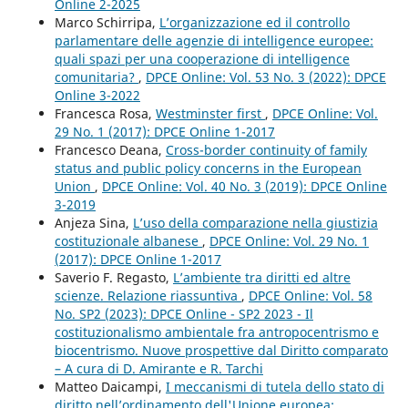
Online 2-2025
Marco Schirripa,
L’organizzazione ed il controllo
parlamentare delle agenzie di intelligence europee:
quali spazi per una cooperazione di intelligence
comunitaria?
,
DPCE Online: Vol. 53 No. 3 (2022): DPCE
Online 3-2022
Francesca Rosa,
Westminster first
,
DPCE Online: Vol.
29 No. 1 (2017): DPCE Online 1-2017
Francesco Deana,
Cross-border continuity of family
status and public policy concerns in the European
Union
,
DPCE Online: Vol. 40 No. 3 (2019): DPCE Online
3-2019
Anjeza Sina,
L’uso della comparazione nella giustizia
costituzionale albanese
,
DPCE Online: Vol. 29 No. 1
(2017): DPCE Online 1-2017
Saverio F. Regasto,
L’ambiente tra diritti ed altre
scienze. Relazione riassuntiva
,
DPCE Online: Vol. 58
No. SP2 (2023): DPCE Online - SP2 2023 - Il
costituzionalismo ambientale fra antropocentrismo e
biocentrismo. Nuove prospettive dal Diritto comparato
– A cura di D. Amirante e R. Tarchi
Matteo Daicampi,
I meccanismi di tutela dello stato di
diritto nell’ordinamento dell'Unione europea: