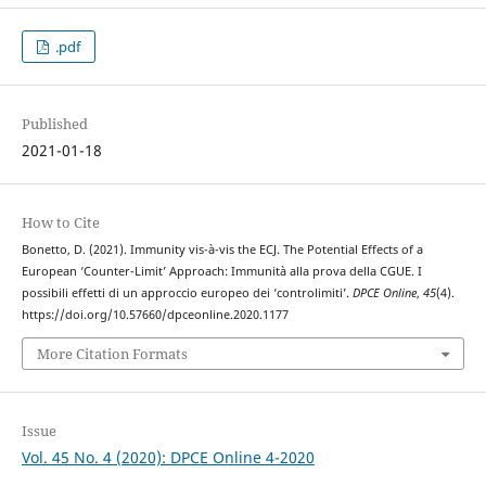
.pdf
Published
2021-01-18
How to Cite
Bonetto, D. (2021). Immunity vis-à-vis the ECJ. The Potential Effects of a
European ‘Counter-Limit’ Approach: Immunità alla prova della CGUE. I
possibili effetti di un approccio europeo dei ‘controlimiti’.
DPCE Online
,
45
(4).
https://doi.org/10.57660/dpceonline.2020.1177
More Citation Formats
Issue
Vol. 45 No. 4 (2020): DPCE Online 4-2020