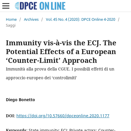
Home
/
Archives
/
Vol. 45 No. 4 (2020): DPCE Online 4-2020
/
Saggi
Immunity vis-à-vis the ECJ. The
Potential Effects of a European
‘Counter-Limit’ Approach
Immunità alla prova della CGUE. I possibili effetti di un
approccio europeo dei ‘controlimiti’
Diego Bonetto
DOI:
https://doi.org/10.57660/dpceonline.2020.1177
Keywords:
State immunity; ECJ; Private actors; Counter-