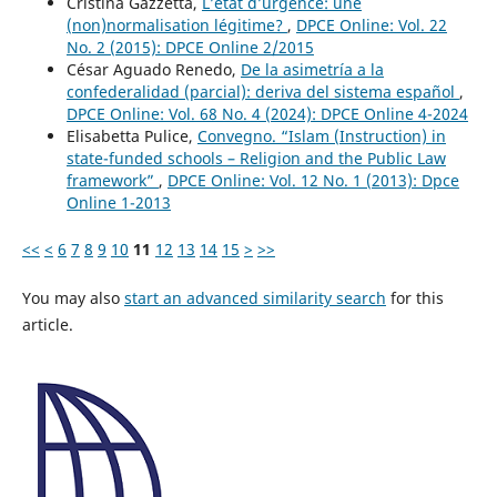
Cristina Gazzetta,
L’état d’urgence: une
(non)normalisation légitime?
,
DPCE Online: Vol. 22
No. 2 (2015): DPCE Online 2/2015
César Aguado Renedo,
De la asimetría a la
confederalidad (parcial): deriva del sistema español
,
DPCE Online: Vol. 68 No. 4 (2024): DPCE Online 4-2024
Elisabetta Pulice,
Convegno. “Islam (Instruction) in
state-funded schools – Religion and the Public Law
framework”
,
DPCE Online: Vol. 12 No. 1 (2013): Dpce
Online 1-2013
<<
<
6
7
8
9
10
11
12
13
14
15
>
>>
You may also
start an advanced similarity search
for this
article.