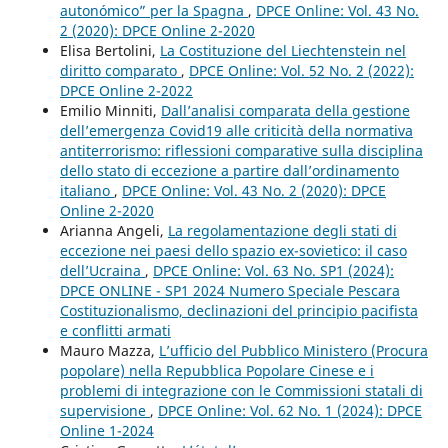
autonómico” per la Spagna
,
DPCE Online: Vol. 43 No.
2 (2020): DPCE Online 2-2020
Elisa Bertolini,
La Costituzione del Liechtenstein nel
diritto comparato
,
DPCE Online: Vol. 52 No. 2 (2022):
DPCE Online 2-2022
Emilio Minniti,
Dall’analisi comparata della gestione
dell’emergenza Covid19 alle criticità della normativa
antiterrorismo: riflessioni comparative sulla disciplina
dello stato di eccezione a partire dall’ordinamento
italiano
,
DPCE Online: Vol. 43 No. 2 (2020): DPCE
Online 2-2020
Arianna Angeli,
La regolamentazione degli stati di
eccezione nei paesi dello spazio ex-sovietico: il caso
dell’Ucraina
,
DPCE Online: Vol. 63 No. SP1 (2024):
DPCE ONLINE - SP1 2024 Numero Speciale Pescara
Costituzionalismo, declinazioni del principio pacifista
e conflitti armati
Mauro Mazza,
L’ufficio del Pubblico Ministero (Procura
popolare) nella Repubblica Popolare Cinese e i
problemi di integrazione con le Commissioni statali di
supervisione
,
DPCE Online: Vol. 62 No. 1 (2024): DPCE
Online 1-2024