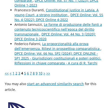
comparate
,
DPCE Online: Vol. 57 No. 1 (2023): DPCE
Online 1-2023
Francesco Duranti,
Constitutional justice in Latvia. A
young Court, a strong institution
,
DPCE Online: Vol. 55
No. 4 (2022): DPCE Online 4-2022
Antonio Iannuzzi,
Le forme di produzione delle fonti a
contenuto tecnicoscientifico nell’epoca del diritto
transnazionale
,
DPCE Online: Vol. 44 No. 3 (2020):
DPCE Online 3-2020
Federico Falorni,
La proporzionalità alla prova
dell’emergenza. Rilievi in prospettiva comparatistica
,
DPCE Online: Vol. 66 No. SP2 (2024): DPCE ONLINE -
SP1 2025 - Giurisdizioni costituzionali e poteri politici.
Riflessioni in chiave comparata - A cura di R. Tarchi
<<
<
1
2
3
4
5
6
7
8
9
10
>
>>
You may also
start an advanced similarity search
for this
article.