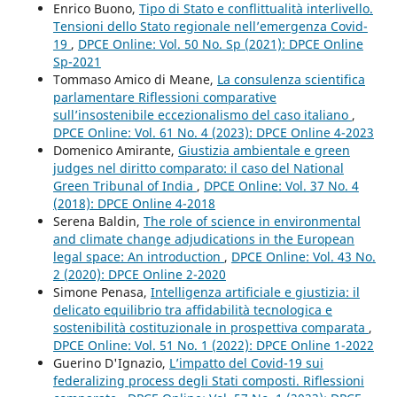
Enrico Buono,
Tipo di Stato e conflittualità interlivello.
Tensioni dello Stato regionale nell’emergenza Covid-
19
,
DPCE Online: Vol. 50 No. Sp (2021): DPCE Online
Sp-2021
Tommaso Amico di Meane,
La consulenza scientifica
parlamentare Riflessioni comparative
sull’insostenibile eccezionalismo del caso italiano
,
DPCE Online: Vol. 61 No. 4 (2023): DPCE Online 4-2023
Domenico Amirante,
Giustizia ambientale e green
judges nel diritto comparato: il caso del National
Green Tribunal of India
,
DPCE Online: Vol. 37 No. 4
(2018): DPCE Online 4-2018
Serena Baldin,
The role of science in environmental
and climate change adjudications in the European
legal space: An introduction
,
DPCE Online: Vol. 43 No.
2 (2020): DPCE Online 2-2020
Simone Penasa,
Intelligenza artificiale e giustizia: il
delicato equilibrio tra affidabilità tecnologica e
sostenibilità costituzionale in prospettiva comparata
,
DPCE Online: Vol. 51 No. 1 (2022): DPCE Online 1-2022
Guerino D'Ignazio,
L’impatto del Covid-19 sui
federalizing process degli Stati composti. Riflessioni