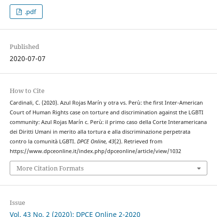
.pdf
Published
2020-07-07
How to Cite
Cardinali, C. (2020). Azul Rojas Marín y otra vs. Perù: the first Inter-American
Court of Human Rights case on torture and discrimination against the LGBTI
community: Azul Rojas Marín c. Perù: il primo caso della Corte Interamericana
dei Diritti Umani in merito alla tortura e alla discriminazione perpetrata
contro la comunità LGBTI.
DPCE Online
,
43
(2). Retrieved from
https://www.dpceonline.it/index.php/dpceonline/article/view/1032
More Citation Formats
Issue
Vol. 43 No. 2 (2020): DPCE Online 2-2020