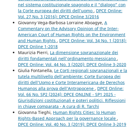
nel sistema costituzionale spagnolo e il “dialogo” con
la Corte europea dei diritti dell’uomo
,
DPCE Online:
Vol. 27 No. 3 (2016): DPCE Online 3/2016
Giovanny Vega-Barbosa Lorraine Aboagye,
A
Commentary on the Advisory Opinion of the Inter-
American Court of Human Rights on the Environment
and Human Rights
,
DPCE Online: Vol. 34 No. 1 (2018):
DPCE Online 1-2018
Maurizia Pierri,
La dimensione sovranazionale dei
diritti fondamentali nell'ordinamento messicano
,
DPCE Online: Vol. 44 No. 3 (2020): DPCE Online 3-2020
Giulia Fontanella,
Le Corti regionali sovranazionali e la
tutela multilivello dell’ambiente: Corte Europea dei
diritti dell’Uomo e Corte Interamericana de Derechos
Humanos alla prova dell’Antropocene
,
DPCE Online:
Vol. 66 No. SP2 (2024): DPCE ONLINE - SP1 2025 -
Giurisdizioni costituzionali e poteri politici. Riflessioni
in chiave comparata - A cura di R. Tarchi
Giovanna Tieghi,
Human Rights Cities: lo Human
Rights-Based Approach per la governance locale
,
DPCE Online: Vol. 40 No. 3 (2019): DPCE Online 3-2019