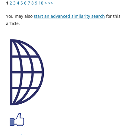
1
2
3
4
5
6
7
8
9
10
>
>>
You may also
start an advanced similarity search
for this
article.