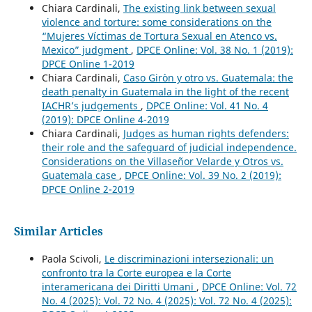
Chiara Cardinali,
The existing link between sexual
violence and torture: some considerations on the
“Mujeres Víctimas de Tortura Sexual en Atenco vs.
Mexico” judgment
,
DPCE Online: Vol. 38 No. 1 (2019):
DPCE Online 1-2019
Chiara Cardinali,
Caso Giròn y otro vs. Guatemala: the
death penalty in Guatemala in the light of the recent
IACHR’s judgements
,
DPCE Online: Vol. 41 No. 4
(2019): DPCE Online 4-2019
Chiara Cardinali,
Judges as human rights defenders:
their role and the safeguard of judicial independence.
Considerations on the Villaseñor Velarde y Otros vs.
Guatemala case
,
DPCE Online: Vol. 39 No. 2 (2019):
DPCE Online 2-2019
Similar Articles
Paola Scivoli,
Le discriminazioni intersezionali: un
confronto tra la Corte europea e la Corte
interamericana dei Diritti Umani
,
DPCE Online: Vol. 72
No. 4 (2025): Vol. 72 No. 4 (2025): Vol. 72 No. 4 (2025):