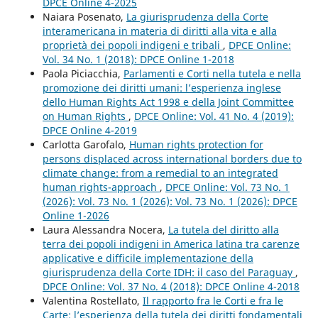
DPCE Online 4-2025
Naiara Posenato,
La giurisprudenza della Corte
interamericana in materia di diritti alla vita e alla
proprietà dei popoli indigeni e tribali
,
DPCE Online:
Vol. 34 No. 1 (2018): DPCE Online 1-2018
Paola Piciacchia,
Parlamenti e Corti nella tutela e nella
promozione dei diritti umani: l’esperienza inglese
dello Human Rights Act 1998 e della Joint Committee
on Human Rights
,
DPCE Online: Vol. 41 No. 4 (2019):
DPCE Online 4-2019
Carlotta Garofalo,
Human rights protection for
persons displaced across international borders due to
climate change: from a remedial to an integrated
human rights-approach
,
DPCE Online: Vol. 73 No. 1
(2026): Vol. 73 No. 1 (2026): Vol. 73 No. 1 (2026): DPCE
Online 1-2026
Laura Alessandra Nocera,
La tutela del diritto alla
terra dei popoli indigeni in America latina tra carenze
applicative e difficile implementazione della
giurisprudenza della Corte IDH: il caso del Paraguay
,
DPCE Online: Vol. 37 No. 4 (2018): DPCE Online 4-2018
Valentina Rostellato,
Il rapporto fra le Corti e fra le
Carte: l’esperienza della tutela dei diritti fondamentali