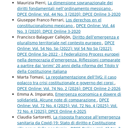
Maurizia Pierri,
La dimensione sovranazionale dei
diritti fondamentali nell'ordinamento messicano
,
DPCE Online: Vol. 44 No. 3 (2020): DPCE Online 3-2020
Giuseppe Franco Ferrari,
Los derechos en el
constitucionalismo mexicano
,
DPCE Online: Vol. 44
No. 3 (2020): DPCE Online 3-2020
Francisco Balaguer Callejón,
Diritto dell’emergenza e
pluralismo territoriale nel contesto europeo
,
DPCE
Online: Vol. 54 No. Sp (2022): Vol 54 No Sp (2022):
DPCE Online Sp-2022 - I Federalizing Process europei
nella democrazia d’emergenza. Riflessioni comparate
a partire dai ‘primi’ 20 anni della riforma del Titolo V
della Costituzione italiana
Marta Tomasi,
La regolamentazione dell’IVG: il caso
polacco tra crisi costituzionale e governo dei corpi
,
DPCE Online: Vol. 74 No. 2 (2026): DPCE Online 2-2026
Emma A. Imparato,
Emergenza economica e dovere di
solidarietà. Alcune note di comparazione
,
DPCE
Online: Vol. 72 No. 4 (2025): Vol. 72 No. 4 (2025): Vol.
72 No. 4 (2025): DPCE Online 4-2025
Claudia Sartoretti,
La risposta francese all’emergenza
sanitaria da Covid-19: Stato di diritto e Costituzione