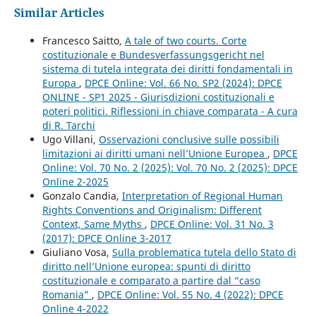
Similar Articles
Francesco Saitto,
A tale of two courts. Corte
costituzionale e Bundesverfassungsgericht nel
sistema di tutela integrata dei diritti fondamentali in
Europa
,
DPCE Online: Vol. 66 No. SP2 (2024): DPCE
ONLINE - SP1 2025 - Giurisdizioni costituzionali e
poteri politici. Riflessioni in chiave comparata - A cura
di R. Tarchi
Ugo Villani,
Osservazioni conclusive sulle possibili
limitazioni ai diritti umani nell’Unione Europea
,
DPCE
Online: Vol. 70 No. 2 (2025): Vol. 70 No. 2 (2025): DPCE
Online 2-2025
Gonzalo Candia,
Interpretation of Regional Human
Rights Conventions and Originalism: Different
Context, Same Myths
,
DPCE Online: Vol. 31 No. 3
(2017): DPCE Online 3-2017
Giuliano Vosa,
Sulla problematica tutela dello Stato di
diritto nell’Unione europea: spunti di diritto
costituzionale e comparato a partire dal “caso
Romania”
,
DPCE Online: Vol. 55 No. 4 (2022): DPCE
Online 4-2022