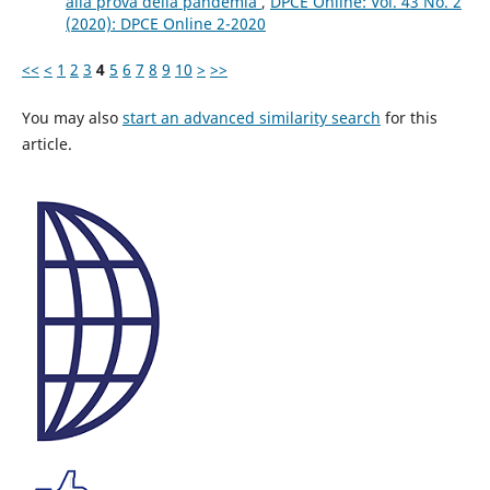
alla prova della pandemia
,
DPCE Online: Vol. 43 No. 2
(2020): DPCE Online 2-2020
<<
<
1
2
3
4
5
6
7
8
9
10
>
>>
You may also
start an advanced similarity search
for this
article.