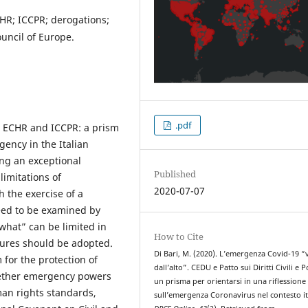
HR; ICCPR; derogations;
uncil of Europe.
.pdf
 ECHR and ICCPR: a prism
gency in the Italian
ng an exceptional
Published
limitations of
2020-07-07
 the exercise of a
eed to be examined by
“what” can be limited in
How to Cite
ures should be adopted.
Di Bari, M. (2020). L’emergenza Covid-19 “v
 for the protection of
dall’alto”. CEDU e Patto sui Diritti Civili e Po
hether emergency powers
un prisma per orientarsi in una riflessione
an rights standards,
sull’emergenza Coronavirus nel contesto it