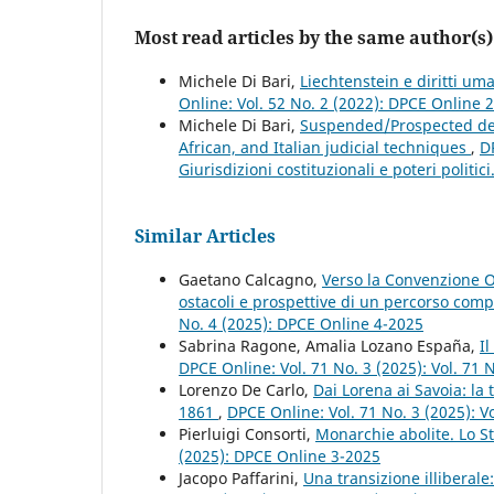
Most read articles by the same author(s)
Michele Di Bari,
Liechtenstein e diritti um
Online: Vol. 52 No. 2 (2022): DPCE Online 
Michele Di Bari,
Suspended/Prospected decl
African, and Italian judicial techniques
,
D
Giurisdizioni costituzionali e poteri politic
Similar Articles
Gaetano Calcagno,
Verso la Convenzione O
ostacoli e prospettive di un percorso com
No. 4 (2025): DPCE Online 4-2025
Sabrina Ragone, Amalia Lozano España,
I
DPCE Online: Vol. 71 No. 3 (2025): Vol. 71
Lorenzo De Carlo,
Dai Lorena ai Savoia: la 
1861
,
DPCE Online: Vol. 71 No. 3 (2025): V
Pierluigi Consorti,
Monarchie abolite. Lo S
(2025): DPCE Online 3-2025
Jacopo Paffarini,
Una transizione illiberale