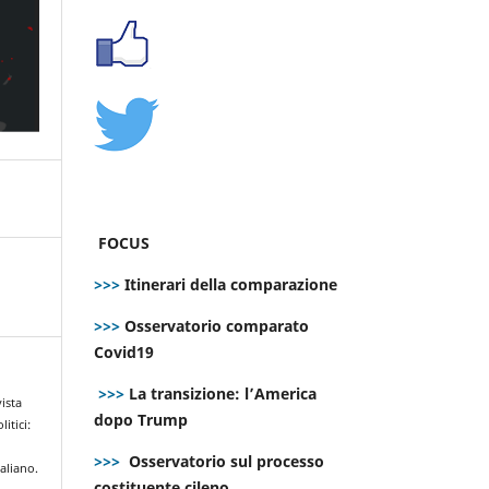
FOCUS
>>>
Itinerari della comparazione
>>>
Osservatorio comparato
Covid19
>>>
La transizione: l’America
ista
dopo Trump
litici:
>>>
Osservatorio sul processo
aliano.
costituente cileno