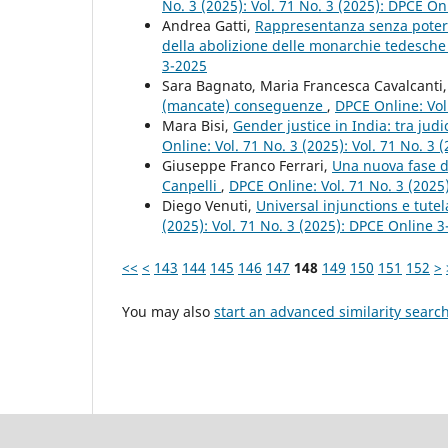
No. 3 (2025): Vol. 71 No. 3 (2025): DPCE On
Andrea Gatti,
Rappresentanza senza poter
della abolizione delle monarchie tedesch
3-2025
Sara Bagnato, Maria Francesca Cavalcanti
(mancate) conseguenze
,
DPCE Online: Vol
Mara Bisi,
Gender justice in India: tra jud
Online: Vol. 71 No. 3 (2025): Vol. 71 No. 3
Giuseppe Franco Ferrari,
Una nuova fase de
Canpelli
,
DPCE Online: Vol. 71 No. 3 (2025
Diego Venuti,
Universal injunctions e tute
(2025): Vol. 71 No. 3 (2025): DPCE Online 
<<
<
143
144
145
146
147
148
149
150
151
152
>
You may also
start an advanced similarity searc