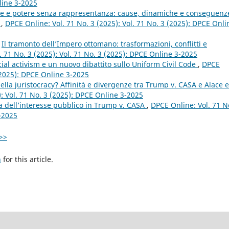
line 3-2025
e e potere senza rappresentanza: cause, dinamiche e conseguenz
e
,
DPCE Online: Vol. 71 No. 3 (2025): Vol. 71 No. 3 (2025): DPCE Onli
,
Il tramonto dell’Impero ottomano: trasformazioni, conflitti e
. 71 No. 3 (2025): Vol. 71 No. 3 (2025): DPCE Online 3-2025
icial activism e un nuovo dibattito sullo Uniform Civil Code
,
DPCE
 (2025): DPCE Online 3-2025
lla juristocracy? Affinità e divergenze tra Trump v. CASA e Alace e
): Vol. 71 No. 3 (2025): DPCE Online 3-2025
la dell’interesse pubblico in Trump v. CASA
,
DPCE Online: Vol. 71 N
3-2025
>>
h
for this article.