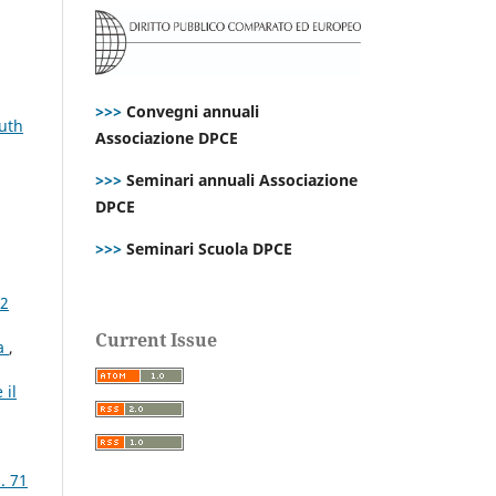
>>>
Convegni annuali
outh
Associazione DPCE
>>>
Seminari annuali Associazione
DPCE
>>>
Seminari Scuola DPCE
72
Current Issue
ia
,
 il
. 71