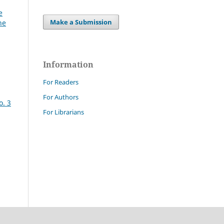
e
Make a Submission
ne
Information
For Readers
For Authors
o. 3
For Librarians