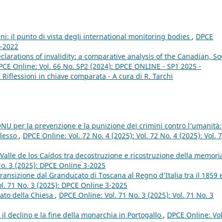
ani: il punto di vista degli international monitoring bodies
,
DPCE
2-2022
arations of invalidity: a comparative analysis of the Canadian, S
PCE Online: Vol. 66 No. SP2 (2024): DPCE ONLINE - SP1 2025 -
i. Riflessioni in chiave comparata - A cura di R. Tarchi
NU per la prevenzione e la punizione dei crimini contro l’umanità:
plesso
,
DPCE Online: Vol. 72 No. 4 (2025): Vol. 72 No. 4 (2025): Vol. 
l Valle de los Caídos tra decostruzione e ricostruzione della memor
 No. 3 (2025): DPCE Online 3-2025
transizione dal Granducato di Toscana al Regno d’Italia tra il 1859 e
ol. 71 No. 3 (2025): DPCE Online 3-2025
tato della Chiesa
,
DPCE Online: Vol. 71 No. 3 (2025): Vol. 71 No. 3
: il declino e la fine della monarchia in Portogallo
,
DPCE Online: Vol