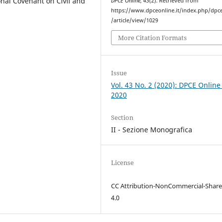
onal Covenant on Civil and
DPCE Online
,
43
(2). Retrieved from
https://www.dpceonline.it/index.php/dpc
/article/view/1029
More Citation Formats
Issue
Vol. 43 No. 2 (2020): DPCE Online
2020
Section
II - Sezione Monografica
License
CC Attribution-NonCommercial-Share
4.0