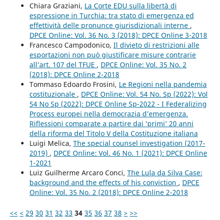
Chiara Graziani,
La Corte EDU sulla libertà di
espressione in Turchia: tra stato di emergenza ed
effettività delle pronunce giurisdizionali interne
,
DPCE Online: Vol. 36 No. 3 (2018): DPCE Online 3-2018
Francesco Campodonico,
Il divieto di restrizioni alle
esportazioni non può giustificare misure contrarie
all’art. 107 del TFUE
,
DPCE Online: Vol. 35 No. 2
(2018): DPCE Online 2-2018
Tommaso Edoardo Frosini,
Le Regioni nella pandemia
costituzionale
,
DPCE Online: Vol. 54 No. Sp (2022): Vol
54 No Sp (2022): DPCE Online Sp-2022 - I Federalizing
Process europei nella democrazia d’emergenza.
Riflessioni comparate a partire dai ‘primi’ 20 anni
della riforma del Titolo V della Costituzione italiana
Luigi Melica,
The special counsel investigation (2017-
2019)
,
DPCE Online: Vol. 46 No. 1 (2021): DPCE Online
1-2021
Luiz Guilherme Arcaro Conci,
The Lula da Silva Case:
background and the effects of his conviction
,
DPCE
Online: Vol. 35 No. 2 (2018): DPCE Online 2-2018
<<
<
29
30
31
32
33
34
35
36
37
38
>
>>