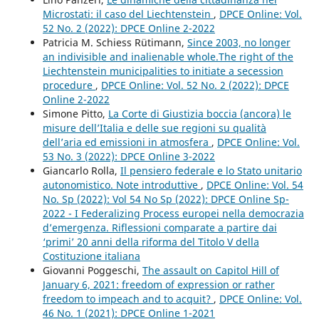
Microstati: il caso del Liechtenstein
,
DPCE Online: Vol.
52 No. 2 (2022): DPCE Online 2-2022
Patricia M. Schiess Rütimann,
Since 2003, no longer
an indivisible and inalienable whole.The right of the
Liechtenstein municipalities to initiate a secession
procedure
,
DPCE Online: Vol. 52 No. 2 (2022): DPCE
Online 2-2022
Simone Pitto,
La Corte di Giustizia boccia (ancora) le
misure dell’Italia e delle sue regioni su qualità
dell’aria ed emissioni in atmosfera
,
DPCE Online: Vol.
53 No. 3 (2022): DPCE Online 3-2022
Giancarlo Rolla,
Il pensiero federale e lo Stato unitario
autonomistico. Note introduttive
,
DPCE Online: Vol. 54
No. Sp (2022): Vol 54 No Sp (2022): DPCE Online Sp-
2022 - I Federalizing Process europei nella democrazia
d’emergenza. Riflessioni comparate a partire dai
‘primi’ 20 anni della riforma del Titolo V della
Costituzione italiana
Giovanni Poggeschi,
The assault on Capitol Hill of
January 6, 2021: freedom of expression or rather
freedom to impeach and to acquit?
,
DPCE Online: Vol.
46 No. 1 (2021): DPCE Online 1-2021