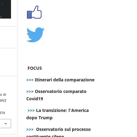
FOCUS
>>>
Itinerari della comparazione
>>>
Osservatorio comparato
co di
Covid19
DPCE
>>>
La transizione: l’America
974
dopo Trump
>>>
Osservatorio sul processo
costituente cileno