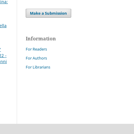
ina:
Make a Submission
ella
Information
For Readers
’
22 -
For Authors
anni
For Librarians