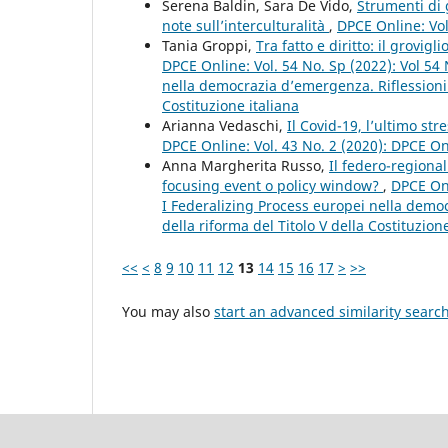
Serena Baldin, Sara De Vido,
Strumenti di 
note sull’interculturalità
,
DPCE Online: Vol
Tania Groppi,
Tra fatto e diritto: il grovi
DPCE Online: Vol. 54 No. Sp (2022): Vol 54
nella democrazia d’emergenza. Riflessioni c
Costituzione italiana
Arianna Vedaschi,
Il Covid-19, l’ultimo s
DPCE Online: Vol. 43 No. 2 (2020): DPCE O
Anna Margherita Russo,
Il federo-region
focusing event o policy window?
,
DPCE Onl
I Federalizing Process europei nella democ
della riforma del Titolo V della Costituzione
<<
<
8
9
10
11
12
13
14
15
16
17
>
>>
You may also
start an advanced similarity searc