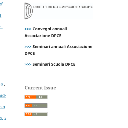
of
1
e:
>>>
Convegni annuali
Associazione DPCE
>>>
Seminari annuali Associazione
DPCE
>>>
Seminari Scuola DPCE
zza
,
Current Issue
vid-
o o
o. 3