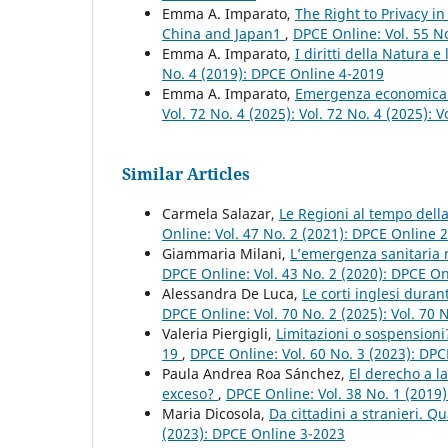
Emma A. Imparato,
The Right to Privacy in
China and Japan1
,
DPCE Online: Vol. 55 N
Emma A. Imparato,
I diritti della Natura e
No. 4 (2019): DPCE Online 4-2019
Emma A. Imparato,
Emergenza economica e
Vol. 72 No. 4 (2025): Vol. 72 No. 4 (2025): 
Similar Articles
Carmela Salazar,
Le Regioni al tempo dell
Online: Vol. 47 No. 2 (2021): DPCE Online 
Giammaria Milani,
L’emergenza sanitaria n
DPCE Online: Vol. 43 No. 2 (2020): DPCE O
Alessandra De Luca,
Le corti inglesi dura
DPCE Online: Vol. 70 No. 2 (2025): Vol. 70
Valeria Piergigli,
Limitazioni o sospensioni
19
,
DPCE Online: Vol. 60 No. 3 (2023): DP
Paula Andrea Roa Sánchez,
El derecho a l
exceso?
,
DPCE Online: Vol. 38 No. 1 (2019
Maria Dicosola,
Da cittadini a stranieri. Qu
(2023): DPCE Online 3-2023