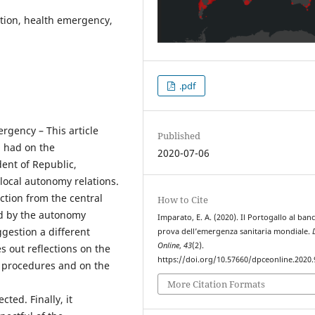
ption, health emergency,
.pdf
rgency – This article
Published
9 had on the
2020-07-06
dent of Republic,
local autonomy relations.
ction from the central
How to Cite
d by the autonomy
Imparato, E. A. (2020). Il Portogallo al ban
ggestion a different
prova dell’emergenza sanitaria mondiale.
Online
,
43
(2).
es out reflections on the
https://doi.org/10.57660/dpceonline.2020.
procedures and on the
More Citation Formats
ted. Finally, it