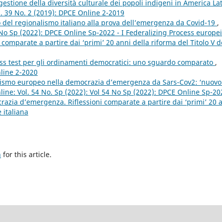
gestione della diversità culturale dei popoli indigeni in America Lat
. 39 No. 2 (2019): DPCE Online 2-2019
glio del regionalismo italiano alla prova dell’emergenza da Covid-19
,
 No Sp (2022): DPCE Online Sp-2022 - I Federalizing Process europei
omparate a partire dai ‘primi’ 20 anni della riforma del Titolo V d
tress test per gli ordinamenti democratici: uno sguardo comparato
,
nline 2-2020
alismo europeo nella democrazia d’emergenza da Sars-Cov2: ‘nuovo
ine: Vol. 54 No. Sp (2022): Vol 54 No Sp (2022): DPCE Online Sp-20
razia d’emergenza. Riflessioni comparate a partire dai ‘primi’ 20 
 italiana
h
for this article.