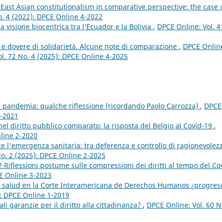
 East Asian constitutionalism in comparative perspective: the case 
o. 4 (2022): DPCE Online 4-2022
 la visione biocentrica tra l’Ecuador e la Bolivia
,
DPCE Online: Vol. 4
 dovere di solidarietà. Alcune note di comparazione
,
DPCE Onlin
Vol. 72 No. 4 (2025): DPCE Online 4-2025
a pandemia: qualche riflessione (ricordando Paolo Carrozza)
,
DPCE
2-2021
el diritto pubblico comparato: la risposta del Belgio al Covid-19
,
nline 2-2020
nte l'emergenza sanitaria: tra deferenza e controllo di ragionevole
 No. 2 (2025): DPCE Online 2-2025
? Riflessioni postume sulle compressioni dei diritti al tempo del Co
CE Online 3-2023
a salud en la Corte Interamericana de Derechos Humanos ¿progres
): DPCE Online 1-2019
ali garanzie per il diritto alla cittadinanza?
,
DPCE Online: Vol. 60 N