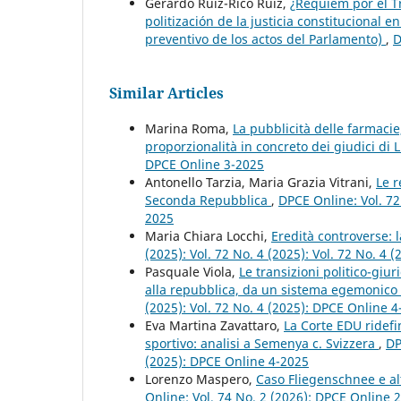
Gerardo Ruiz-Rico Ruiz,
¿Réquiem por el Tr
politización de la justicia constitucional 
preventivo de los actos del Parlamento)
,
D
Similar Articles
Marina Roma,
La pubblicità delle farmacie,
proporzionalità in concreto dei giudici d
DPCE Online 3-2025
Antonello Tarzia, Maria Grazia Vitrani,
Le r
Seconda Repubblica
,
DPCE Online: Vol. 72 
2025
Maria Chiara Locchi,
Eredità controverse: 
(2025): Vol. 72 No. 4 (2025): Vol. 72 No. 4
Pasquale Viola,
Le transizioni politico-giur
alla repubblica, da un sistema egemonico
(2025): Vol. 72 No. 4 (2025): DPCE Online 
Eva Martina Zavattaro,
La Corte EDU ridefin
sportivo: analisi a Semenya c. Svizzera
,
DP
(2025): DPCE Online 4-2025
Lorenzo Maspero,
Caso Fliegenschnee e alt
Online: Vol. 74 No. 2 (2026): DPCE Online 