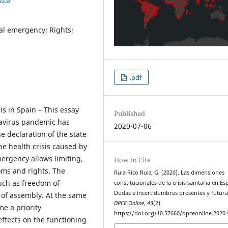
al emergency; Rights;
.pdf
is in Spain – This essay
Published
avirus pandemic has
2020-07-06
e declaration of the state
he health crisis caused by
ergency allows limiting,
How to Cite
oms and rights. The
Ruiz-Rico Ruiz, G. (2020). Las dimensiones
such as freedom of
constitucionales de la crisis sanitaria en Es
Dudas e incertidumbres presentes y futura
 of assembly. At the same
DPCE Online
,
43
(2).
me a priority
https://doi.org/10.57660/dpceonline.2020.
 effects on the functioning