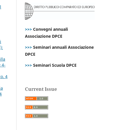
l
>>>
Convegni annuali
Associazione DPCE
i
>>>
Seminari annuali Associazione
):
DPCE
lla
 4-
>>>
Seminari Scuola DPCE
o. 4
ia
Current Issue
4