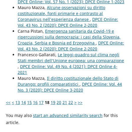
DPCE Online: Vol. 57 No. 1 (2023): DPCE Online 1-2023
Mauro Mazza,
Alcune osservazioni su diritto
costituzionale, fonti primarie e contrasto al
Coronavirus nell’esperienza danese
,
DPCE Online:
Vol. 43 No. 2 (2020): DPCE Online 2-2020
Carna Pistan,
Emergenza sanitaria da Covid-19 e
ripercussioni sulla democrazia: i casi della Slovenia,
Croazia, Serbia e Bosnia ed Erzegovina
,
DPCE Online:
Vol. 43 No. 2 (2020): DPCE Online 2-2020
Francesco Gallarati,
Le leggi-quadro sul clima negli
Stati membri dell’Unione europea: una comparazione
,
DPCE Online: Vol. 49 No. 4 (2021): DPCE Online 4-
2021
Mauro Mazza,
Il diritto costituzionale dello Stato di
Durango: profili comparatistici
,
DPCE Online: Vol. 44
No. 3 (2020): DPCE Online 3-2020
<<
<
13
14
15
16
17
18
19
20
21
22
>
>>
You may also
start an advanced similarity search
for this
article.