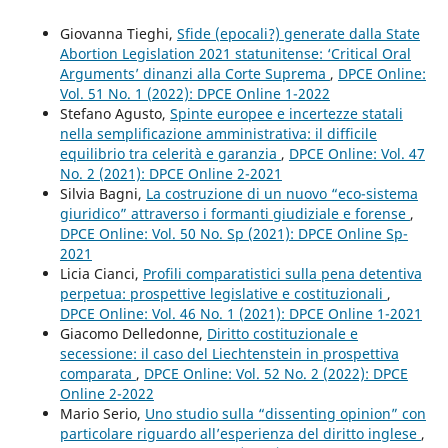
Giovanna Tieghi,
Sfide (epocali?) generate dalla State
Abortion Legislation 2021 statunitense: ‘Critical Oral
Arguments’ dinanzi alla Corte Suprema
,
DPCE Online:
Vol. 51 No. 1 (2022): DPCE Online 1-2022
Stefano Agusto,
Spinte europee e incertezze statali
nella semplificazione amministrativa: il difficile
equilibrio tra celerità e garanzia
,
DPCE Online: Vol. 47
No. 2 (2021): DPCE Online 2-2021
Silvia Bagni,
La costruzione di un nuovo “eco-sistema
giuridico” attraverso i formanti giudiziale e forense
,
DPCE Online: Vol. 50 No. Sp (2021): DPCE Online Sp-
2021
Licia Cianci,
Profili comparatistici sulla pena detentiva
perpetua: prospettive legislative e costituzionali
,
DPCE Online: Vol. 46 No. 1 (2021): DPCE Online 1-2021
Giacomo Delledonne,
Diritto costituzionale e
secessione: il caso del Liechtenstein in prospettiva
comparata
,
DPCE Online: Vol. 52 No. 2 (2022): DPCE
Online 2-2022
Mario Serio,
Uno studio sulla “dissenting opinion” con
particolare riguardo all’esperienza del diritto inglese
,