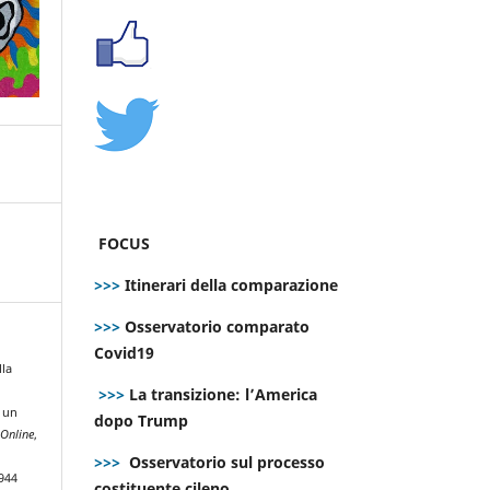
FOCUS
>>>
Itinerari della comparazione
>>>
Osservatorio comparato
Covid19
lla
>>>
La transizione: l’America
a un
dopo Trump
Online
,
>>>
Osservatorio sul processo
944
costituente cileno