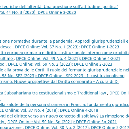
 teoriche dell’alterità. Una questione sull’attitudine ‘politica’
ol. 44 No. 3 (2020): DPCE Online 3-2020
zione normativa durante la pandemia. Approdi giurisprudenziali e
tedesca
,
DPCE Online: Vol. 57 No. 1 (2023): DPCE Online 1-2023
ritto europeo primario e diritto costituzionale interno come prodott
’ultimo
,
DPCE Online: Vol. 49 No. 4 (2021): DPCE Online 4-2021
ood
,
DPCE Online: Vol. 59 No. 2 (2023): DPCE Online 2-2023
e alla prova delle Corti: il ruolo del formante giurisprudenziale ne
 58 No. SP2 (2023): DPCE Online - SP2 2023 - Il costituzionalismo
rismo. Nuove prospettive dal Diritto comparato – A cura di D.
ica Subsahariana tra costituzionalismo e Traditional law
,
DPCE Onli
1
della salute della persona straniera in Francia: fondamento giuridico
E Online: Vol. 37 No. 4 (2018): DPCE Online 4-2018
fonti del diritto: verso un nuovo concetto di soft law? La rimozione d
udy
,
DPCE Online: Vol. 50 No. Sp (2021): DPCE Online Sp-2021
omparazione
,
DPCE Online: Vol. 30 No. 2 (2017): DPCE Online 2-201