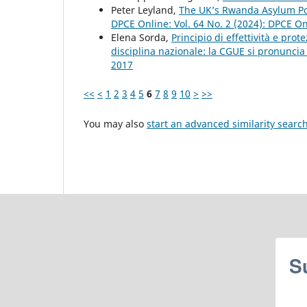
Peter Leyland,
The UK’s Rwanda Asylum Pol
DPCE Online: Vol. 64 No. 2 (2024): DPCE O
Elena Sorda,
Principio di effettività e pro
disciplina nazionale: la CGUE si pronunci
2017
<<
<
1
2
3
4
5
6
7
8
9
10
>
>>
You may also
start an advanced similarity searc