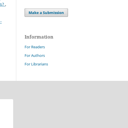
es?
,
Make a Submission
-
Information
For Readers
For Authors
For Librarians