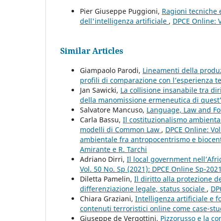
Pier Giuseppe Puggioni,
Ragioni tecniche e
dell'intelligenza artificiale
,
DPCE Online: V
Similar Articles
Giampaolo Parodi,
Lineamenti della produ
profili di comparazione con l’esperienza 
Jan Sawicki,
La collisione insanabile tra di
della manomissione ermeneutica di quest
Salvatore Mancuso,
Language, Law and F
Carla Bassu,
Il costituzionalismo ambiental
modelli di Common Law
,
DPCE Online: Vol.
ambientale fra antropocentrismo e biocent
Amirante e R. Tarchi
Adriano Dirri,
Il local government nell’Afr
Vol. 50 No. Sp (2021): DPCE Online Sp-202
Diletta Pamelin,
Il diritto alla protezione 
differenziazione legale, status sociale
,
DPC
Chiara Graziani,
Intelligenza artificiale e 
contenuti terroristici online come case-st
Giuseppe de Vergottini,
Pizzorusso e la c