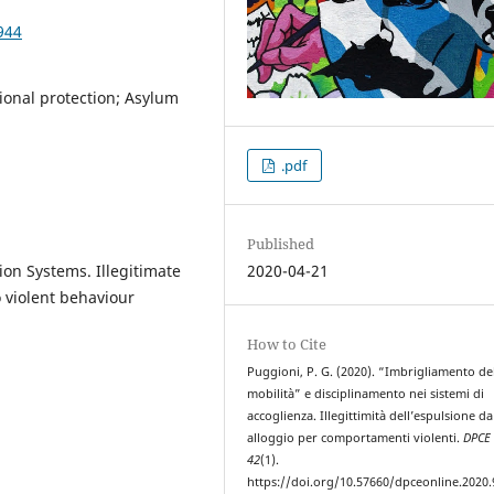
944
ional protection; Asylum
.pdf
Published
tion Systems. Illegitimate
2020-04-21
 violent behaviour
How to Cite
Puggioni, P. G. (2020). “Imbrigliamento de
mobilità” e disciplinamento nei sistemi di
accoglienza. Illegittimità dell’espulsione d
alloggio per comportamenti violenti.
DPCE 
42
(1).
https://doi.org/10.57660/dpceonline.2020.