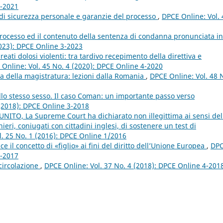
2-2021
di sicurezza personale e garanzie del processo
,
DPCE Online: Vol. 
l processo ed il contenuto della sentenza di condanna pronunciata in
2023): DPCE Online 3-2023
 reati dolosi violenti: tra tardivo recepimento della direttiva e
Online: Vol. 45 No. 4 (2020): DPCE Online 4-2020
 della magistratura: lezioni dalla Romania
,
DPCE Online: Vol. 48 
lo stesso sesso. Il caso Coman: un importante passo verso
 (2018): DPCE Online 3-2018
NITO, La Supreme Court ha dichiarato non illegittima ai sensi del
eri, coniugati con cittadini inglesi, di sostenere un test di
l. 25 No. 1 (2016): DPCE Online 1/2016
ce il concetto di «figlio» ai fini del diritto dell’Unione Europea
,
DP
2-2017
 circolazione
,
DPCE Online: Vol. 37 No. 4 (2018): DPCE Online 4-201