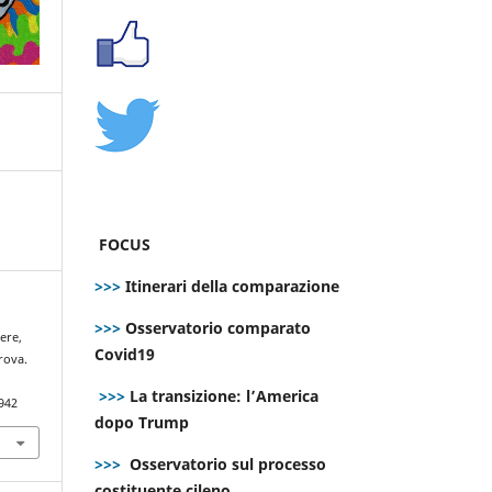
FOCUS
>>>
Itinerari della comparazione
>>>
Osservatorio comparato
cere,
Covid19
rova.
>>>
La transizione: l’America
942
dopo Trump
>>>
Osservatorio sul processo
costituente cileno