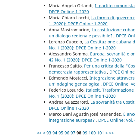
Maria Angela Orlandi,
Il partito comunist
DPCE Online 1-2020
Maria Chiara Locchi,
La forma di governo 
1 (2020): DPCE Online 1-2020
Anna Mastromarino,
La costituzione cuba
un dialogo regionale possibile?
,
DPCE Onli
Lorenzo Cuocolo,
La Costituzione cubana de
No. 1 (2020): DPCE Online 1-2020
Alessandro Somma,
Europa, sovranità e o
42 No. 1 (2020): DPCE Online 1-2020
Francesco Saitto,
Per una critica della “Co
democrazia rappresentativa
,
DPCE Online:
Edmondo Mostacci,
Integrazione attravers
un’indagine genealogica
,
DPCE Online: Vo
Federico Losurdo,
Italexit. Trasformazione
No. 1 (2020): DPCE Online 1-2020
Andrea Guazzarotti,
La sovranità tra Costi
DPCE Online 1-2020
Marco Dani Agustin José Menéndez,
È anc
integrazione europea?
,
DPCE Online: Vol.
<<
<
93
94
95
96
97
98
99
100
101
>
>>