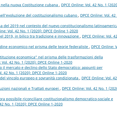
a nella nuova Costituzione cubana
,
DPCE Online: Vol. 42 No. 1 (2020
nell’evoluzione del costituzionalismo cubano
,
DPCE Online: Vol. 42
na del 2019 nel contesto del nuevo constitucionalismo latinoameric
ne: Vol. 42 No. 1 (2020): DPCE Online 1-2020
l 2019, in bilico tra tradizione e innovazione
,
DPCE Online: Vol. 4
rdine economico nel prisma delle teorie federaliste
,
DPCE Online: V
stituzione economica” nel prisma delle trasformazioni della
 Vol. 42 No. 1 (2020): DPCE Online 1-2020
o il mercato e declino dello Stato democratico: appunti per
l. 42 No. 1 (2020): DPCE Online 1-2020
 del vincolo europeo e sovranità condizionata
,
DPCE Online: Vol. 42
tuzioni nazionali e Trattati europei
,
DPCE Online: Vol. 42 No. 1 (202
ora possibile riconciliare costituzionalismo democratico-sociale e
 42 No. 1 (2020): DPCE Online 1-2020