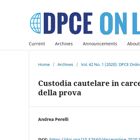
Current
Archives
Announcements
About
Home
/
Archives
/
Vol. 42 No. 1 (2020): DPCE Onli
Custodia cautelare in carc
della prova
Andrea Perelli
DOI:
https://doi.org/10.57660/dpceonline.2020.