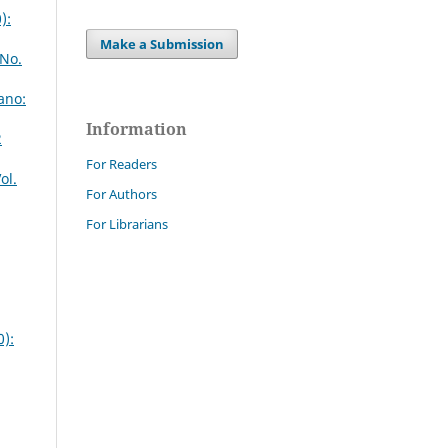
):
Make a Submission
 No.
ano:
Information
2
For Readers
ol.
For Authors
For Librarians
0):