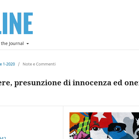
 the Journal
ne 1-2020
/
Note e Commenti
ere, presunzione di innocenza ed on
942