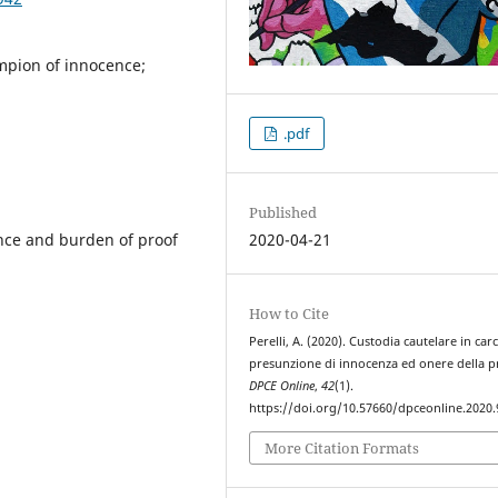
umpion of innocence;
.pdf
Published
ence and burden of proof
2020-04-21
How to Cite
Perelli, A. (2020). Custodia cautelare in car
presunzione di innocenza ed onere della p
DPCE Online
,
42
(1).
https://doi.org/10.57660/dpceonline.2020.
More Citation Formats