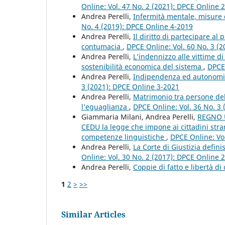
Online: Vol. 47 No. 2 (2021): DPCE Online 
Andrea Perelli,
Infermità mentale, misure 
No. 4 (2019): DPCE Online 4-2019
Andrea Perelli,
Il diritto di partecipare a
contumacia
,
DPCE Online: Vol. 60 No. 3 (
Andrea Perelli,
L’indennizzo alle vittime di
sostenibilità economica del sistema
,
DPCE 
Andrea Perelli,
Indipendenza ed autonomia
3 (2021): DPCE Online 3-2021
Andrea Perelli,
Matrimonio tra persone del
l’eguaglianza
,
DPCE Online: Vol. 36 No. 3
Giammaria Milani, Andrea Perelli,
REGNO U
CEDU la legge che impone ai cittadini strani
competenze linguistiche
,
DPCE Online: Vo
Andrea Perelli,
La Corte di Giustizia definis
Online: Vol. 30 No. 2 (2017): DPCE Online 
Andrea Perelli,
Coppie di fatto e libertà di
1
2
>
>>
Similar Articles