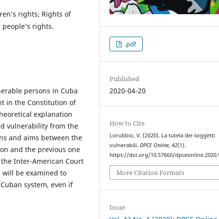
en’s rights; Rights of
 people’s rights.
.pdf
Published
lnerable persons in Cuba
2020-04-20
 in the Constitution of
theoretical explanation
How to Cite
d vulnerability from the
Lorubbio, V. (2020). La tutela dei soggetti
ions and aims between the
vulnerabili.
DPCE Online
,
42
(1).
tion and the previous one
https://doi.org/10.57660/dpceonline.2020.
f the Inter-American Court
 will be examined to
More Citation Formats
 Cuban system, even if
Issue