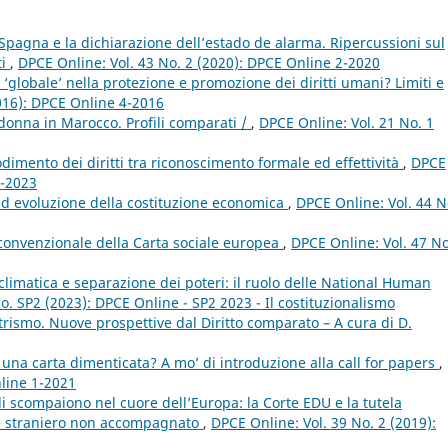
pagna e la dichiarazione dell’estado de alarma. Ripercussioni sul
ti
,
DPCE Online: Vol. 43 No. 2 (2020): DPCE Online 2-2020
‘globale’ nella protezione e promozione dei diritti umani? Limiti e
2016): DPCE Online 4-2016
a donna in Marocco. Profili comparati /
,
DPCE Online: Vol. 21 No. 1
odimento dei diritti tra riconoscimento formale ed effettività
,
DPCE
3-2023
i ed evoluzione della costituzione economica
,
DPCE Online: Vol. 44 N
convenzionale della Carta sociale europea
,
DPCE Online: Vol. 47 No
climatica e separazione dei poteri: il ruolo delle National Human
o. SP2 (2023): DPCE Online - SP2 2023 - Il costituzionalismo
rismo. Nuove prospettive dal Diritto comparato – A cura di D.
na carta dimenticata? A mo’ di introduzione alla call for papers
,
nline 1-2021
bili scompaiono nel cuore dell’Europa: la Corte EDU e la tutela
ore straniero non accompagnato
,
DPCE Online: Vol. 39 No. 2 (2019):