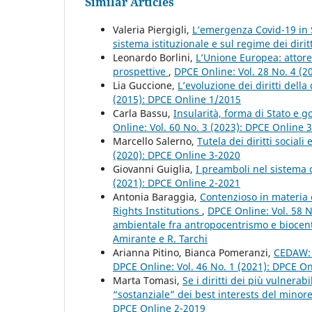
Similar Articles
Valeria Piergigli,
L’emergenza Covid-19 in S
sistema istituzionale e sul regime dei dirit
Leonardo Borlini,
L’Unione Europea: attore 
prospettive
,
DPCE Online: Vol. 28 No. 4 (
Lia Guccione,
L’evoluzione dei diritti dell
(2015): DPCE Online 1/2015
Carla Bassu,
Insularità, forma di Stato e g
Online: Vol. 60 No. 3 (2023): DPCE Online 
Marcello Salerno,
Tutela dei diritti social
(2020): DPCE Online 3-2020
Giovanni Guiglia,
I preamboli nel sistema 
(2021): DPCE Online 2-2021
Antonia Baraggia,
Contenzioso in materia 
Rights Institutions
,
DPCE Online: Vol. 58 N
ambientale fra antropocentrismo e biocent
Amirante e R. Tarchi
Arianna Pitino, Bianca Pomeranzi,
CEDAW: u
DPCE Online: Vol. 46 No. 1 (2021): DPCE O
Marta Tomasi,
Se i diritti dei più vulnera
“sostanziale” dei best interests del min
DPCE Online 2-2019