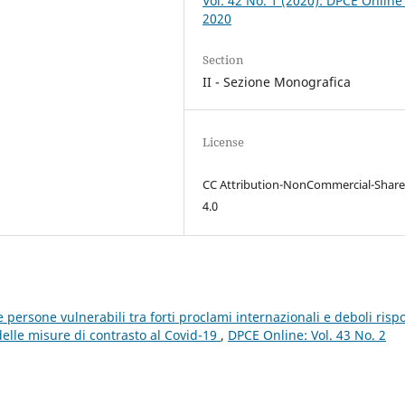
Vol. 42 No. 1 (2020): DPCE Online
2020
Section
II - Sezione Monografica
License
CC Attribution-NonCommercial-Share
4.0
 persone vulnerabili tra forti proclami internazionali e deboli risp
delle misure di contrasto al Covid-19
,
DPCE Online: Vol. 43 No. 2