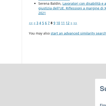
Serena Baldin,
Lavoratori con disabilità e
giustizia dell’UE. Riflessioni a margine di 
2021
<<
<
3
4
5
6
7
8
9
10
11
12
>
>>
You may also
start an advanced similarity searc