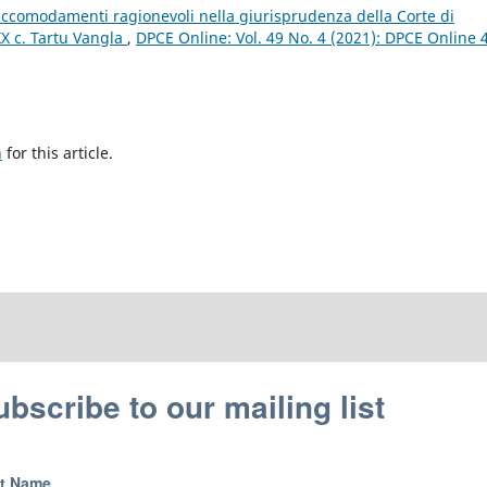
 accomodamenti ragionevoli nella giurisprudenza della Corte di
XX c. Tartu Vangla
,
DPCE Online: Vol. 49 No. 4 (2021): DPCE Online 
h
for this article.