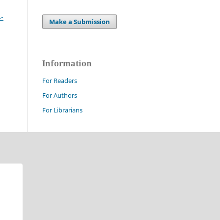
4-
Make a Submission
Information
For Readers
For Authors
For Librarians