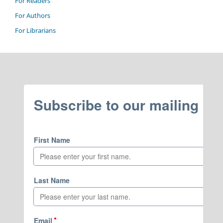
For Readers
For Authors
For Librarians