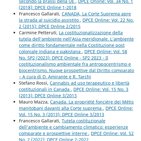
secondo la prassi della UE
,
DPCE Online: Vol. 34 No. 1
(2018): DPCE Online 1-2018
Francesco Gallarati,
CANADA, La Corte Suprema apre
la strada al suicidio assistito
,
DPCE Online: Vol. 22 No.
2 (2015): DPCE Online 2/2015
Carmine Petteruti,
La costituzionalizzazione della
tutela dell’ambiente nell’Asia meridionale. L’ambiente
come diritto fondamentale nella Costituzione post
coloniale indiana e pakistana
,
DPCE Online: Vol. 58
No. SP2 (2023): DPCE Online - SP2 2023 - Il
costituzionalismo ambientale fra antropocentrismo e
biocentrismo. Nuove prospettive dal Diritto comparato
– A cura di D. Amirante e R. Tarchi
Stefano Rossi,
Cannabis ad uso terapeutico e libertà
costituzionali in Canada
,
DPCE Online: Vol. 15 No. 3
(2013): DPCE Online 3/2013
Mauro Mazza,
Canada. La propriété foncière dei Métis
manitobani davanti alla Corte suprema
,
DPCE Online:
Vol. 15 No. 3 (2013): DPCE Online 3/2013
Francesco Gallarati,
Tutela costituzionale
dell’ambiente e cambiamento climatico: esperienze
comparate e prospettive interne
,
DPCE Online: Vol. 52
No. 2 (2022): DPCE Online 2-2022