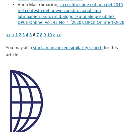
Anna Mastromarino,
La costituzione cubana del 2019
nel contesto del nuevo constitucionalismo
latinoamericano: un dialogo regionale possibile?
,
DPCE Online: Vol. 42 No. 1 (2020): DPCE Online 1-2020
<<
<
1
2
3
4
5
6
7
8
9
10
>
>>
You may also
start an advanced similarity search
for this
article.