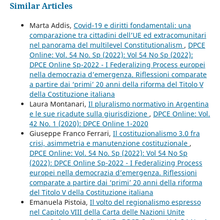
Similar Articles
Marta Addis,
Covid-19 e diritti fondamentali: una
comparazione tra cittadini dell’UE ed extracomunitari
nel panorama del multilevel Constitutionalism
,
DPCE
Online: Vol. 54 No. Sp (2022): Vol 54 No Sp (2022):
DPCE Online Sp-2022 - I Federalizing Process europei
nella democrazia d’emergenza. Riflessioni comparate
a partire dai ‘primi’ 20 anni della riforma del Titolo V
della Costituzione italiana
Laura Montanari,
Il pluralismo normativo in Argentina
e le sue ricadute sulla giurisdizione
,
DPCE Online: Vol.
42 No. 1 (2020): DPCE Online 1-2020
Giuseppe Franco Ferrari,
Il costituzionalismo 3.0 fra
crisi, asimmetria e manutenzione costituzionale
,
DPCE Online: Vol. 54 No. Sp (2022): Vol 54 No Sp
(2022): DPCE Online Sp-2022 - I Federalizing Process
europei nella democrazia d’emergenza. Riflessioni
comparate a partire dai ‘primi’ 20 anni della riforma
del Titolo V della Costituzione italiana
Emanuela Pistoia,
Il volto del regionalismo espresso
nel Capitolo VIII della Carta delle Nazioni Unite