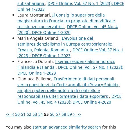
subsahariana
,
DPCE Online: Vol. 57 No. 1 (2023): DPCE
Online 1-2023
Laura Montanari,
Il Consiglio superiore della
magistratura in Francia tra proposte di modifica e
resistenze conservatrici
,
DPCE Online: Vol. 45 No. 4
(2020): DPCE Online 4-2020
Maria Angela Orlandi,
L’evoluzione del
semipresidenzialismo in Europa centroorientale:
Croazia, Polonia, Romania.
,
DPCE Online: Vol. 57 No. 1
(2023): DPCE Online 1-2023
Francesco Duranti,
I semipresidenzialismi nordici:
Finlandia e Islanda
,
DPCE Online: Vol. 57 No. 1 (2023):
DPCE Online 1-2023
Gianluca Bellomo,
Trasferimento di dati personali
verso paesi terzi: la Corte annulla il «Privacy Shield»,
amplia i poteri delle autorità di controllo e
responsabilizza ulteriormente i data exporters
,
DPCE
Online: Vol. 45 No. 4 (2020): DPCE Online 4-2020
<<
<
50
51
52
53
54
55
56
57
58
59
>
>>
You may also
start an advanced similarity search
for this