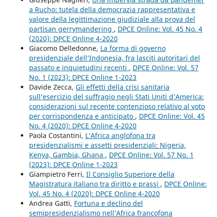
a Rucho: tutela della democrazia rappresentativa e
valore della legittimazione giudiziale alla prova del
partisan gerrymandering
,
DPCE Online: Vol. 45 No. 4
(2020): DPCE Online 4-2020
Giacomo Delledonne,
La forma di governo
presidenziale dell’Indonesia, fra lasciti autoritari del
passato e inquietudini recenti
,
DPCE Online: Vol. 57
No. 1 (2023): DPCE Online 1-2023
Davide Zecca,
Gli effetti della crisi sanitaria
sull’esercizio del suffragio negli Stati Uniti d’America:
considerazioni sul recente contenzioso relativo al voto
per corrispondenza e anticipato
,
DPCE Online: Vol. 45
No. 4 (2020): DPCE Online 4-2020
Paola Costantini,
L’Africa anglofona tra
presidenzialismi e assetti presidenziali: Nigeria,
Kenya, Gambia, Ghana
,
DPCE Online: Vol. 57 No. 1
(2023): DPCE Online 1-2023
Giampietro Ferri,
Il Consiglio Superiore della
Magistratura italiano tra diritto e prassi
,
DPCE Online:
Vol. 45 No. 4 (2020): DPCE Online 4-2020
Andrea Gatti,
Fortuna e declino del
semipresidenzialismo nell’Africa francofona