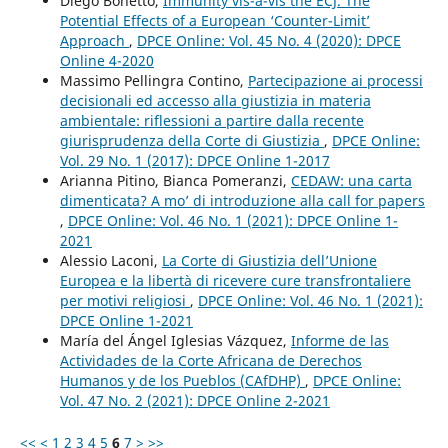
Diego Bonetto,
Immunity vis-à-vis the ECJ. The
Potential Effects of a European ‘Counter-Limit’
Approach
,
DPCE Online: Vol. 45 No. 4 (2020): DPCE
Online 4-2020
Massimo Pellingra Contino,
Partecipazione ai processi
decisionali ed accesso alla giustizia in materia
ambientale: riflessioni a partire dalla recente
giurisprudenza della Corte di Giustizia
,
DPCE Online:
Vol. 29 No. 1 (2017): DPCE Online 1-2017
Arianna Pitino, Bianca Pomeranzi,
CEDAW: una carta
dimenticata? A mo’ di introduzione alla call for papers
,
DPCE Online: Vol. 46 No. 1 (2021): DPCE Online 1-
2021
Alessio Laconi,
La Corte di Giustizia dell’Unione
Europea e la libertà di ricevere cure transfrontaliere
per motivi religiosi
,
DPCE Online: Vol. 46 No. 1 (2021):
DPCE Online 1-2021
María del Ángel Iglesias Vázquez,
Informe de las
Actividades de la Corte Africana de Derechos
Humanos y de los Pueblos (CAfDHP)
,
DPCE Online:
Vol. 47 No. 2 (2021): DPCE Online 2-2021
<<
<
1
2
3
4
5
6
7
>
>>