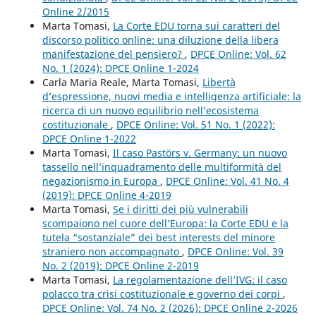
Online 2/2015
Marta Tomasi,
La Corte EDU torna sui caratteri del
discorso politico online: una diluzione della libera
manifestazione del pensiero?
,
DPCE Online: Vol. 62
No. 1 (2024): DPCE Online 1-2024
Carla Maria Reale, Marta Tomasi,
Libertà
d’espressione, nuovi media e intelligenza artificiale: la
ricerca di un nuovo equilibrio nell’ecosistema
costituzionale
,
DPCE Online: Vol. 51 No. 1 (2022):
DPCE Online 1-2022
Marta Tomasi,
Il caso Pastörs v. Germany: un nuovo
tassello nell’inquadramento delle multiformità del
negazionismo in Europa
,
DPCE Online: Vol. 41 No. 4
(2019): DPCE Online 4-2019
Marta Tomasi,
Se i diritti dei più vulnerabili
scompaiono nel cuore dell’Europa: la Corte EDU e la
tutela “sostanziale” dei best interests del minore
straniero non accompagnato
,
DPCE Online: Vol. 39
No. 2 (2019): DPCE Online 2-2019
Marta Tomasi,
La regolamentazione dell’IVG: il caso
polacco tra crisi costituzionale e governo dei corpi
,
DPCE Online: Vol. 74 No. 2 (2026): DPCE Online 2-2026