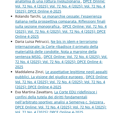
anatomia di una rottura rivoluzionaria
,
DPCE Online:
Vol. 72 No. 4 (2025): Vol. 72 No. 4 (2025): Vol. 72 No. 4
(2025): DPCE Online 4-2025
Rolando Tarchi,
Le monarchie cessate: l’esperienza
italiana nella prospettiva comparata. Riflessioni finali
sulla sezione monografica
,
DPCE Online: Vol. 72 No. 4
(2025): Vol. 72 No. 4 (2025): Vol. 72 No. 4 (2025): DPCE
Online 4-2025
Daria Luisa Petrucci,
Ne bis in idem e terrorismo
internazionale: la Corte ribadisce il primato della
materialità delle condotte. Nota a margine della
sentenza MSIG
,
DPCE Online: Vol. 72 No. 4 (2025): Vol.
72 No. 4 (2025): Vol. 72 No. 4 (2025): DPCE Online 4-
2025
Maddalena Zinzi,
Le aspettative legittime negli appalti
pubblici. La visione del giudice europeo
,
DPCE Online:
Vol. 72 No. 4 (2025): Vol. 72 No. 4 (2025): Vol. 72 No. 4
(2025): DPCE Online 4-2025
Eva Martina Zavattaro,
La Corte EDU ridefinisce i
confini della tutela dei diritti fondamentali
nell’arbitrato sportivo: analisi a Semenya c. Svizzera
,
DPCE Online: Vol. 72 No. 4 (2025): Vol. 72 No. 4 (2025):
Vol. 72 No. 4 (2025): DPCE Online 4-2025