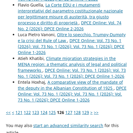
Flavio Guella,
La Corte EDU e i mutamenti
interpretativi del parametro costituzionale nazionale
per legittimare misure di austerità, tra giusto
processo e diritto di proprietà
,
DPCE Online: Vol. 74
No. 2 (2026): DPCE Online 2-2026
Luca Pietro Vanoni,
Oltre lo specchio. Trumpy-Dumpty
e la crisi del Rule of Law
,
DPCE Online: Vol. 73 No. 1
(2026): Vol. 73 No. 1 (2026): Vol. 73 No. 1 (2026): DPCE
Online 1-2026
Atieh Khatibi,
Climate migration strategies in the
MENA region: a thematic analysis of legal and political
frameworks
,
DPCE Online: Vol. 73 No. 1 (2026): Vol. 73
No. 1 (2026): Vol. 73 No. 1 (2026): DPCE Online 1-2026
Entela Hoxhaj,
A comparative view of the mandate of
the deputy in the Albanian Constitution of 1925
,
DPCE
Online: Vol. 73 No. 1 (2026): Vol. 73 No. 1 (2026): Vol.
73 No. 1 (2026): DPCE Online 1-2026
<<
<
121
122
123
124
125
126
127
128
129
>
>>
You may also
start an advanced similarity search
for this
article.